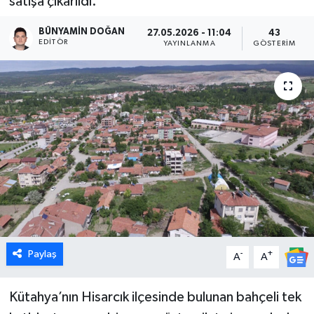
satışa çıkarıldı.
Dünya
BÜNYAMIN DOĞAN
27.05.2026 - 11:04
43
EDITÖR
YAYINLANMA
GÖSTERIM
Eğitim
Ekonomi
Emet
Foto Galeri
Gediz
Genel
Paylaş
-
+
A
A
Gündem
Kütahya’nın Hisarcık ilçesinde bulunan bahçeli tek
Hisarcık