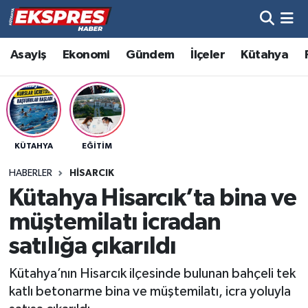
Altıntaş
Hava Durumu
Asayiş
Ekonomi
Gündem
İlçeler
Kütahya
Asayiş
Trafik Durumu
Aslanapa
Süper Lig Puan Durumu ve Fikstür
KÜTAHYA
EĞITIM
Biyografiler
Tüm Manşetler
HABERLER
HISARCIK
Bölge
Son Dakika Haberleri
Kütahya Hisarcık’ta bina ve
müştemilatı icradan
Çavdarhisar
Haber Arşivi
satılığa çıkarıldı
Domaniç
Kütahya’nın Hisarcık ilçesinde bulunan bahçeli tek
katlı betonarme bina ve müştemilatı, icra yoluyla
Dumlupınar