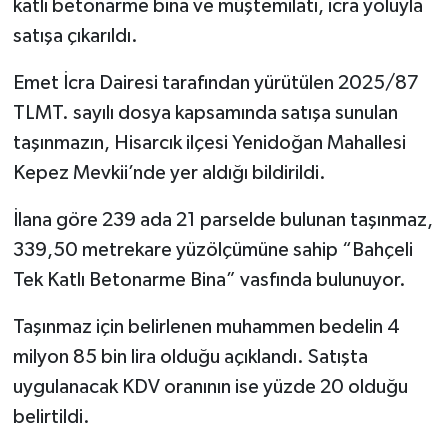
katlı betonarme bina ve müştemilatı, icra yoluyla
satışa çıkarıldı.
İlçeler
Emet İcra Dairesi tarafından yürütülen 2025/87
Köşe Yazıları
TLMT. sayılı dosya kapsamında satışa sunulan
taşınmazın, Hisarcık ilçesi Yenidoğan Mahallesi
Kültür Sanat
Kepez Mevkii’nde yer aldığı bildirildi.
Kütahya
İlana göre 239 ada 21 parselde bulunan taşınmaz,
339,50 metrekare yüzölçümüne sahip “Bahçeli
Magazin
Tek Katlı Betonarme Bina” vasfında bulunuyor.
Otomobil
Taşınmaz için belirlenen muhammen bedelin 4
Pazarlar
milyon 85 bin lira olduğu açıklandı. Satışta
uygulanacak KDV oranının ise yüzde 20 olduğu
Politika
belirtildi.