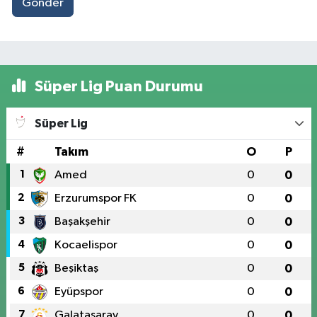
Gönder
Süper Lig Puan Durumu
Süper Lig
#
Takım
O
P
1
Amed
0
0
2
Erzurumspor FK
0
0
3
Başakşehir
0
0
4
Kocaelispor
0
0
5
Beşiktaş
0
0
6
Eyüpspor
0
0
7
Galatasaray
0
0