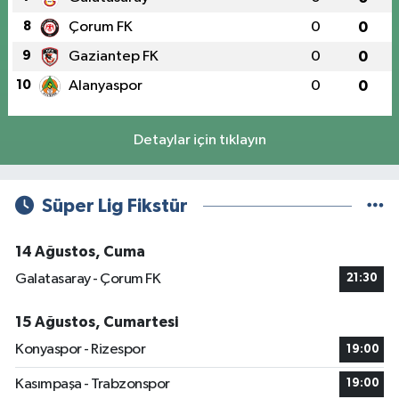
8
Çorum FK
0
0
9
Gaziantep FK
0
0
10
Alanyaspor
0
0
Detaylar için tıklayın
Süper Lig Fikstür
14 Ağustos, Cuma
Galatasaray - Çorum FK
21:30
15 Ağustos, Cumartesi
Konyaspor - Rizespor
19:00
Kasımpaşa - Trabzonspor
19:00