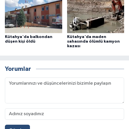
Kütahya'da balkondan
Kütahya'da maden
düşen kişi öldü
sahasında ölümlü kamyon
kazası
Yorumlar