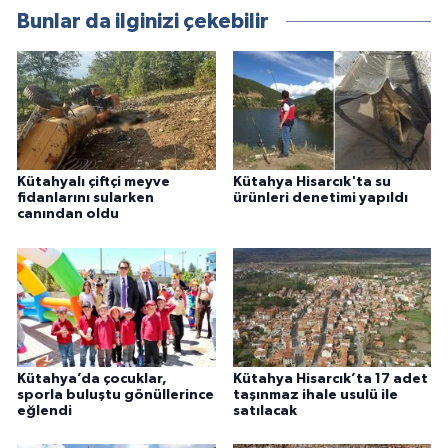
Bunlar da ilginizi çekebilir
Kütahyalı çiftçi meyve
Kütahya Hisarcık'ta su
fidanlarını sularken
ürünleri denetimi yapıldı
canından oldu
Kütahya’da çocuklar,
Kütahya Hisarcık’ta 17 adet
sporla buluştu gönüllerince
taşınmaz ihale usulü ile
eğlendi
satılacak