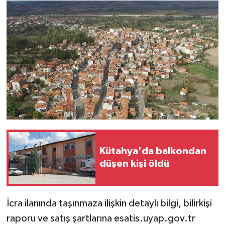
Resmi İlan
Rüya Tabirleri
Sağlık
Şaphane
Simav
Siyaset
Kütahya'da balkondan
Spor
düşen kişi öldü
Tavşanlı
İcra ilanında taşınmaza ilişkin detaylı bilgi, bilirkişi
Teknoloji
raporu ve satış şartlarına esatis.uyap.gov.tr