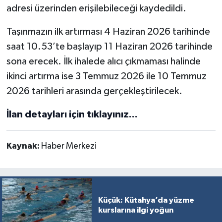
adresi üzerinden erişilebileceği kaydedildi.
Türkiye
Taşınmazın ilk artırması 4 Haziran 2026 tarihinde
Video Galeri
saat 10.53’te başlayıp 11 Haziran 2026 tarihinde
Yaşam
sona erecek. İlk ihalede alıcı çıkmaması halinde
ikinci artırma ise 3 Temmuz 2026 ile 10 Temmuz
Yemek Tarifleri
2026 tarihleri arasında gerçekleştirilecek.
İlan detayları için tıklayınız...
Kaynak:
Haber Merkezi
Küçük: Kütahya’da yüzme
kurslarına ilgi yoğun