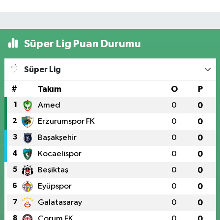
Süper Lig Puan Durumu
Süper Lig
#
Takım
O
P
1
Amed
0
0
2
Erzurumspor FK
0
0
3
Başakşehir
0
0
4
Kocaelispor
0
0
5
Beşiktaş
0
0
6
Eyüpspor
0
0
7
Galatasaray
0
0
8
Çorum FK
0
0