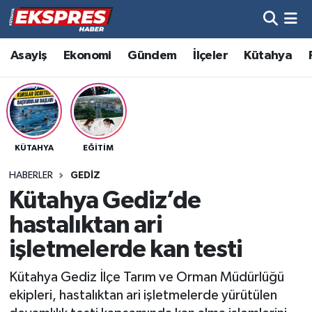
Altıntaş
Hava Durumu
Asayiş
Ekonomi
Gündem
İlçeler
Kütahya
Asayiş
Trafik Durumu
Aslanapa
Süper Lig Puan Durumu ve Fikstür
KÜTAHYA
EĞITIM
Biyografiler
Tüm Manşetler
HABERLER
GEDIZ
Bölge
Son Dakika Haberleri
Kütahya Gediz’de
hastalıktan ari
Çavdarhisar
Haber Arşivi
işletmelerde kan testi
Domaniç
Kütahya Gediz İlçe Tarım ve Orman Müdürlüğü
ekipleri, hastalıktan ari işletmelerde yürütülen
Dumlupınar