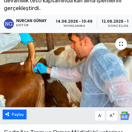
devamlılık testi kapsamında kan alma işlemlerini
gerçekleştirdi.
Dünya
NURCAN GÜNAY
14.06.2026 - 10:49
12.06.2026 - 12
Eğitim
EDITÖR
YAYINLANMA
GÜNCELLEME
Ekonomi
Emet
Foto Galeri
Gediz
Genel
Paylaş
-
+
Gündem
A
A
Hisarcık