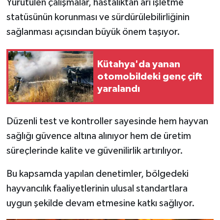
Yürütülen çalışmalar, hastalıktan ari işletme
Resmi İlan
statüsünün korunması ve sürdürülebilirliğinin
Rüya Tabirleri
sağlanması açısından büyük önem taşıyor.
Sağlık
Kütahya'da yanan
otomobildeki genç çift
Şaphane
yaralandı
Simav
Düzenli test ve kontroller sayesinde hem hayvan
Siyaset
sağlığı güvence altına alınıyor hem de üretim
süreçlerinde kalite ve güvenilirlik artırılıyor.
Spor
Bu kapsamda yapılan denetimler, bölgedeki
Tavşanlı
hayvancılık faaliyetlerinin ulusal standartlara
uygun şekilde devam etmesine katkı sağlıyor.
Teknoloji