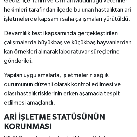
Gediz İlçe Tarım ve Orman Müdürlüğü veteriner
hekimleri tarafından ilçede bulunan hastalıktan ari
İlçeler
işletmelerde kapsamlı saha çalışmaları yürütüldü.
Köşe Yazıları
Devamlılık testi kapsamında gerçekleştirilen
çalışmalarda büyükbaş ve küçükbaş hayvanlardan
Kültür Sanat
kan örnekleri alınarak laboratuvar süreçlerine
gönderildi.
Kütahya
Yapılan uygulamalarla, işletmelerin sağlık
Magazin
durumunun düzenli olarak kontrol edilmesi ve
Otomobil
olası hastalık risklerinin erken aşamada tespit
edilmesi amaçlandı.
Pazarlar
ARİ İŞLETME STATÜSÜNÜN
Politika
KORUNMASI