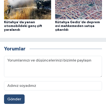
Kütahya'da yanan
Kütahya Gediz'de deprem
otomobildeki genç çift
evi mahkemeden satışa
yaralandı
çıkarıldı
Yorumlar
Gönder