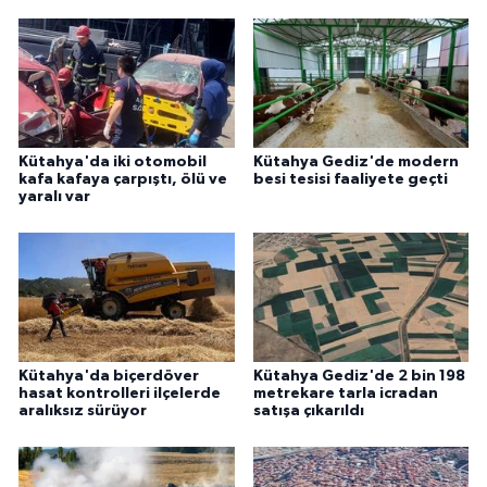
Kütahya'da iki otomobil
Kütahya Gediz'de modern
kafa kafaya çarpıştı, ölü ve
besi tesisi faaliyete geçti
yaralı var
Kütahya'da biçerdöver
Kütahya Gediz'de 2 bin 198
hasat kontrolleri ilçelerde
metrekare tarla icradan
aralıksız sürüyor
satışa çıkarıldı