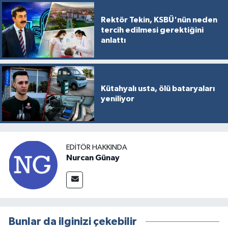
Rektör Tekin, KSBÜ'nün neden
tercih edilmesi gerektiğini
anlattı
Kütahyalı usta, ölü bataryaları
yeniliyor
EDITÖR HAKKINDA
Nurcan Günay
Bunlar da ilginizi çekebilir