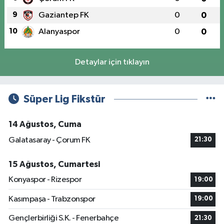
9
Gaziantep FK
0
0
10
Alanyaspor
0
0
Detaylar için tıklayın
Süper Lig Fikstür
14 Ağustos, Cuma
Galatasaray - Çorum FK
21:30
15 Ağustos, Cumartesi
Konyaspor - Rizespor
19:00
Kasımpaşa - Trabzonspor
19:00
Gençlerbirliği S.K. - Fenerbahçe
21:30