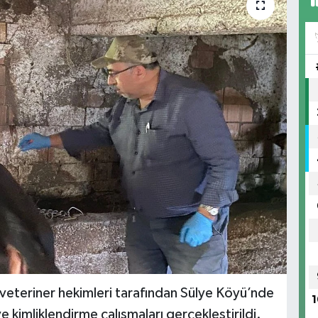
eteriner hekimleri tarafından Sülye Köyü’nde
1
 kimliklendirme çalışmaları gerçekleştirildi.