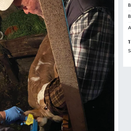
B
B
A
1
S