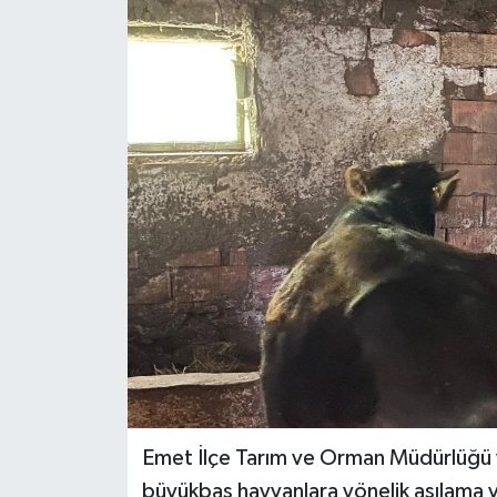
Dünya
Eğitim
Ekonomi
Emet
Foto Galeri
Gediz
Genel
Gündem
Emet İlçe Tarım ve Orman Müdürlüğü v
büyükbaş hayvanlara yönelik aşılama ve
Hisarcık