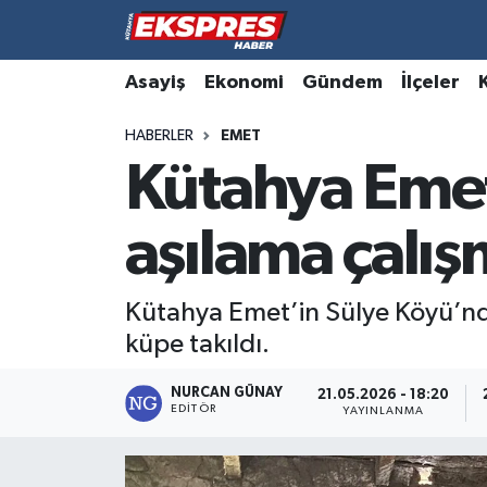
Altıntaş
Hava Durumu
Asayiş
Ekonomi
Gündem
İlçeler
HABERLER
EMET
Asayiş
Trafik Durumu
Kütahya Emet
Aslanapa
Süper Lig Puan Durumu ve Fikstür
aşılama çalış
Biyografiler
Tüm Manşetler
Bölge
Son Dakika Haberleri
Kütahya Emet’in Sülye Köyü’nde
küpe takıldı.
Çavdarhisar
Haber Arşivi
NURCAN GÜNAY
21.05.2026 - 18:20
EDITÖR
Domaniç
YAYINLANMA
Dumlupınar