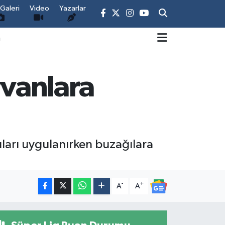
Galeri
Video
Yazarlar
m
vanlara
ları uygulanırken buzağılara
-
+
A
A