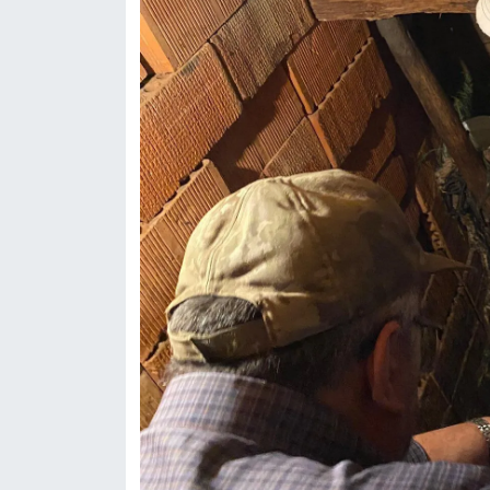
Resmi İlan
Rüya Tabirleri
Sağlık
Şaphane
Simav
Siyaset
Spor
Tavşanlı
Teknoloji