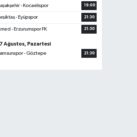
aşakşehir - Kocaelispor
19:00
eşiktaş - Eyüpspor
21:30
med - Erzurumspor FK
21:30
7 Ağustos, Pazartesi
amsunspor - Göztepe
21:30