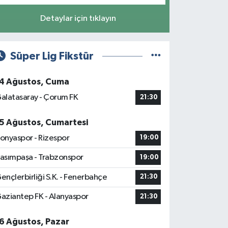
Detaylar için tıklayın
Süper Lig Fikstür
4 Ağustos, Cuma
alatasaray - Çorum FK
21:30
5 Ağustos, Cumartesi
onyaspor - Rizespor
19:00
asımpaşa - Trabzonspor
19:00
ençlerbirliği S.K. - Fenerbahçe
21:30
aziantep FK - Alanyaspor
21:30
6 Ağustos, Pazar