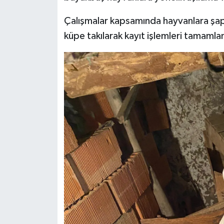
Çalışmalar kapsamında hayvanlara şap v
İlçeler
küpe takılarak kayıt işlemleri tamamla
Köşe Yazıları
Kültür Sanat
Kütahya
Magazin
Otomobil
Pazarlar
Politika