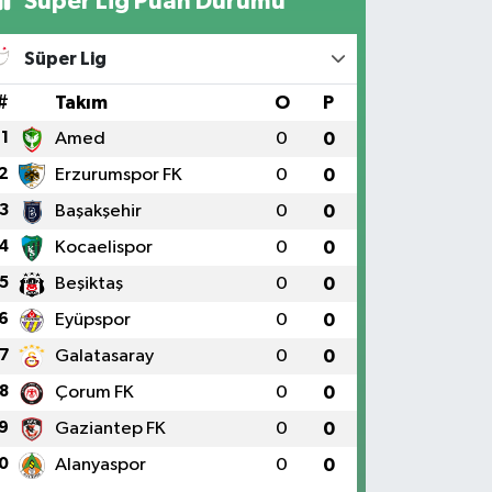
Süper Lig Puan Durumu
Süper Lig
#
Takım
O
P
1
Amed
0
0
2
Erzurumspor FK
0
0
3
Başakşehir
0
0
4
Kocaelispor
0
0
5
Beşiktaş
0
0
6
Eyüpspor
0
0
7
Galatasaray
0
0
8
Çorum FK
0
0
9
Gaziantep FK
0
0
0
Alanyaspor
0
0