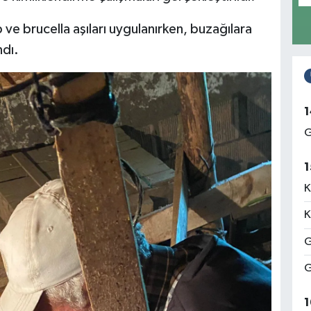
e brucella aşıları uygulanırken, buzağılara
ndı.
1
G
1
K
K
G
G
1