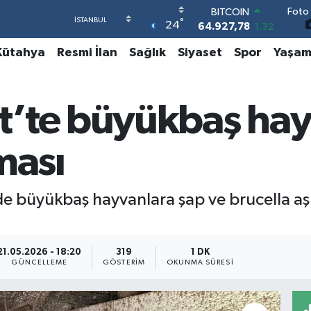
Foto 
DOLAR
°
24
47,5894
0.08
EURO
Kütahya
Resmi İlan
Sağlık
Siyaset
Spor
Yaşa
55,0398
-0.02
STERLİN
64,1581
0.16
GRAM ALTIN
’te büyükbaş hay
6527.85
0.54
BİST100
13.703
11
ması
BITCOIN
64.927,78
1.32
 büyükbaş hayvanlara şap ve brucella aşı
21.05.2026 - 18:20
319
1 DK
GÜNCELLEME
GÖSTERIM
OKUNMA SÜRESI