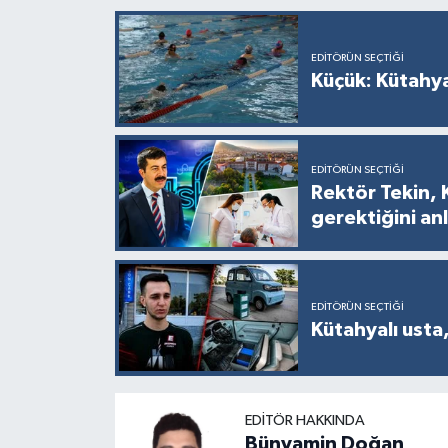
EDITÖRÜN SEÇTIĞI
Küçük: Kütahya
EDITÖRÜN SEÇTIĞI
Rektör Tekin, 
gerektiğini anl
EDITÖRÜN SEÇTIĞI
Kütahyalı usta,
EDITÖR HAKKINDA
Bünyamin Doğan