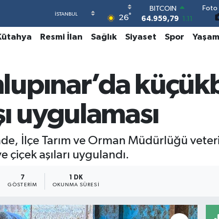
Foto 
DOLAR
°
26
47,7436
0.18
EURO
Kütahya
Resmi İlan
Sağlık
Siyaset
Spor
Yaşa
55,2510
0.32
STERLİN
64,4811
0.38
GRAM ALTIN
lupınar’da küçük
6660.55
0.03
BİST100
13.779
-14
şı uygulaması
BITCOIN
64.959,79
1.11
de, İlçe Tarım ve Orman Müdürlüğü veteri
 çiçek aşıları uygulandı.
7
1 DK
GÖSTERIM
OKUNMA SÜRESI