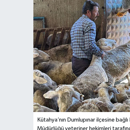
Dünya
Eğitim
Ekonomi
Emet
Foto Galeri
Gediz
Genel
Gündem
Kütahya’nın Dumlupınar ilçesine bağl
Müdürlüğü veteriner hekimleri tarafın
Hisarcık