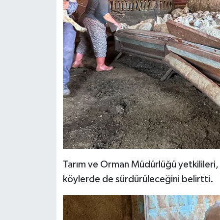
Resmi İlan
Rüya Tabirleri
Sağlık
Şaphane
Simav
Siyaset
Spor
Tarım ve Orman Müdürlüğü yetkilileri,
köylerde de sürdürüleceğini belirtti.
Tavşanlı
Teknoloji