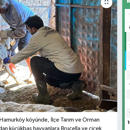
ı Hamurköy köyünde, İlçe Tarım ve Orman
1
dan küçükbaş hayvanlara Brucella ve çiçek