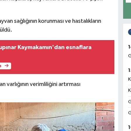
ayvan sağlığının korunması ve hastalıkların
üldü.
upınar Kaymakamın'dan esnaflara
1
G
e
1
K
 varlığının verimliliğini artırması
K
G
G
1