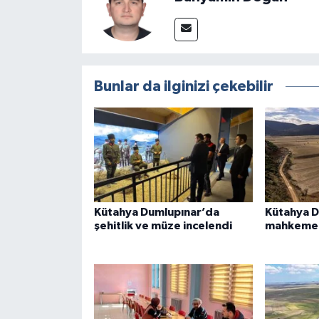
Bunlar da ilginizi çekebilir
Kütahya Dumlupınar’da
Kütahya D
şehitlik ve müze incelendi
mahkemede