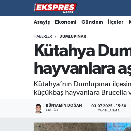
Altıntaş
Hava Durumu
Asayiş
Ekonomi
Gündem
İlçeler
HABERLER
DUMLUPINAR
Asayiş
Trafik Durumu
Kütahya Dum
Aslanapa
Süper Lig Puan Durumu ve Fikstür
hayvanlara a
Biyografiler
Tüm Manşetler
Bölge
Son Dakika Haberleri
Kütahya’nın Dumlupınar ilçesin
küçükbaş hayvanlara Brucella ve
Çavdarhisar
Haber Arşivi
BÜNYAMIN DOĞAN
03.07.2025 - 15:50
EDITÖR
Domaniç
YAYINLANMA
Dumlupınar