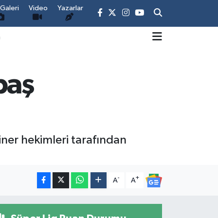
Galeri
Video
Yazarlar
m
baş
ner hekimleri tarafından
-
+
A
A