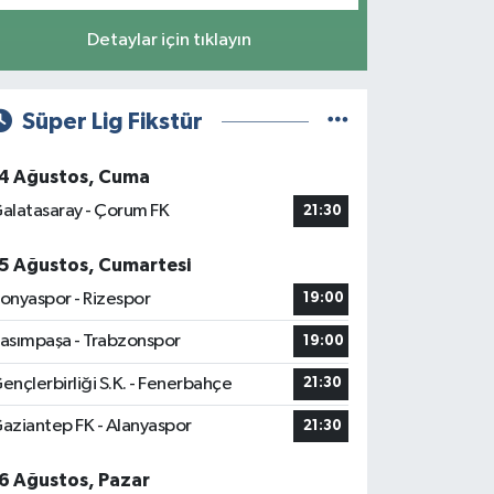
Detaylar için tıklayın
Süper Lig Fikstür
4 Ağustos, Cuma
alatasaray - Çorum FK
21:30
5 Ağustos, Cumartesi
onyaspor - Rizespor
19:00
asımpaşa - Trabzonspor
19:00
ençlerbirliği S.K. - Fenerbahçe
21:30
aziantep FK - Alanyaspor
21:30
6 Ağustos, Pazar