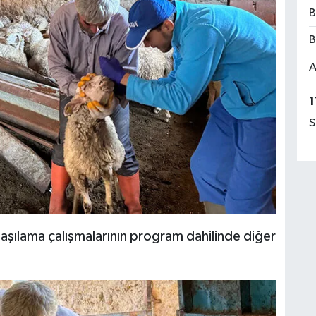
B
B
A
1
S
 aşılama çalışmalarının program dahilinde diğer