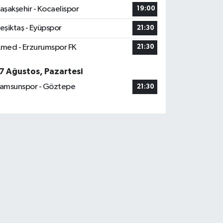
aşakşehir - Kocaelispor
19:00
eşiktaş - Eyüpspor
21:30
med - Erzurumspor FK
21:30
7 Ağustos, Pazartesi
amsunspor - Göztepe
21:30