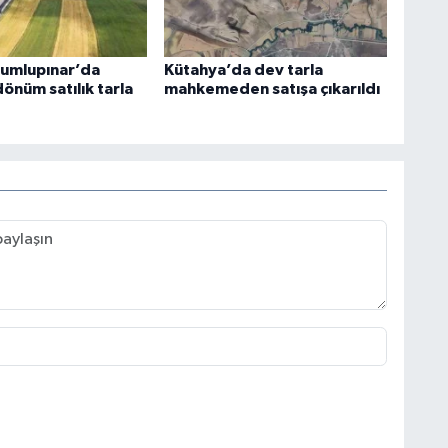
umlupınar’da
Kütahya’da dev tarla
önüm satılık tarla
mahkemeden satışa çıkarıldı