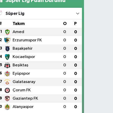
Süper Lig Puan Durumu
Süper Lig
#
Takım
O
P
1
Amed
0
0
2
Erzurumspor FK
0
0
3
Başakşehir
0
0
4
Kocaelispor
0
0
5
Beşiktaş
0
0
6
Eyüpspor
0
0
7
Galatasaray
0
0
8
Çorum FK
0
0
9
Gaziantep FK
0
0
0
Alanyaspor
0
0