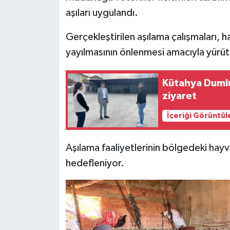
aşıları uygulandı.
İlçeler
Gerçekleştirilen aşılama çalışmaları, h
Köşe Yazıları
yayılmasının önlenmesi amacıyla yürüt
Kültür Sanat
Kütahya Duml
ziyaret
Kütahya
İçeriği Görüntül
Magazin
Aşılama faaliyetlerinin bölgedeki hayvan
Otomobil
hedefleniyor.
Pazarlar
Politika