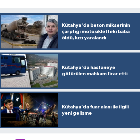
Kütahya'da beton mikserinin
çarptığı motosikletteki baba
öldü, kızı yaralandı
Kütahya'da hastaneye
götürülen mahkum firar etti
Kütahya’da fuar alanı ile ilgili
yeni gelişme