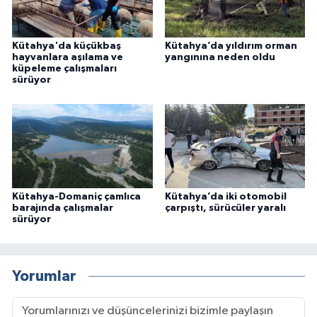
Kütahya'da küçükbaş
Kütahya’da yıldırım orman
hayvanlara aşılama ve
yangınına neden oldu
küpeleme çalışmaları
sürüyor
Kütahya-Domaniç çamlıca
Kütahya’da iki otomobil
barajında çalışmalar
çarpıştı, sürücüler yaralı
sürüyor
Yorumlar