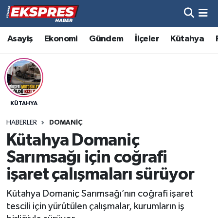
Altıntaş
Hava Durumu
Asayiş
Ekonomi
Gündem
İlçeler
Kütahya
Asayiş
Trafik Durumu
Aslanapa
Süper Lig Puan Durumu ve Fikstür
KÜTAHYA
Biyografiler
Tüm Manşetler
HABERLER
DOMANIÇ
Bölge
Son Dakika Haberleri
Kütahya Domaniç
Sarımsağı için coğrafi
Çavdarhisar
Haber Arşivi
işaret çalışmaları sürüyor
Domaniç
Kütahya Domaniç Sarımsağı’nın coğrafi işaret
tescili için yürütülen çalışmalar, kurumların iş
Dumlupınar