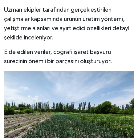
Türkiye
Uzman ekipler tarafından gerçekleştirilen
çalışmalar kapsamında ürünün üretim yöntemi,
Video Galeri
yetiştirme alanları ve ayırt edici özellikleri detaylı
Yaşam
şekilde inceleniyor.
Elde edilen veriler, coğrafi işaret başvuru
Yemek Tarifleri
sürecinin önemli bir parçasını oluşturuyor.