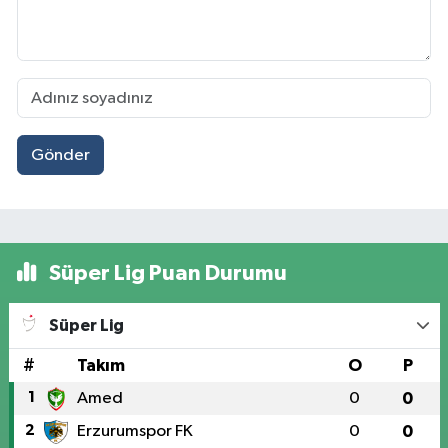
Gönder
Süper Lig Puan Durumu
Süper Lig
#
Takım
O
P
1
Amed
0
0
2
Erzurumspor FK
0
0