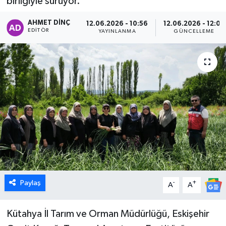
birliğiyle sürüyor.
Dünya
AHMET DINÇ
12.06.2026 - 10:56
12.06.2026 - 12:02
EDITÖR
YAYINLANMA
GÜNCELLEME
Eğitim
Ekonomi
Emet
Foto Galeri
Gediz
Genel
Paylaş
-
+
A
A
Gündem
Kütahya İl Tarım ve Orman Müdürlüğü, Eskişehir
Hisarcık