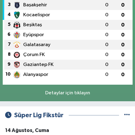
3
Başakşehir
0
0
4
Kocaelispor
0
0
5
Beşiktaş
0
0
6
Eyüpspor
0
0
7
Galatasaray
0
0
8
Çorum FK
0
0
9
Gaziantep FK
0
0
10
Alanyaspor
0
0
Detaylar için tıklayın
Süper Lig Fikstür
14 Ağustos, Cuma