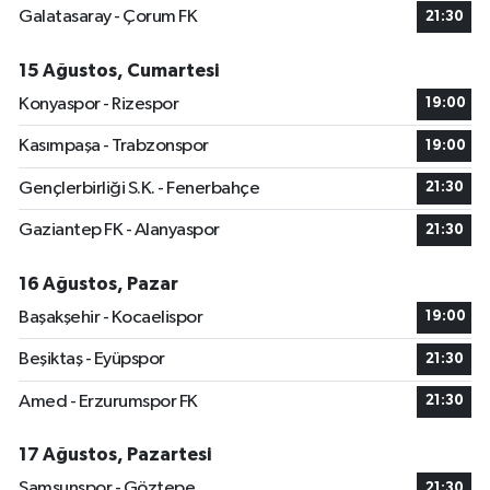
Galatasaray - Çorum FK
21:30
15 Ağustos, Cumartesi
Konyaspor - Rizespor
19:00
Kasımpaşa - Trabzonspor
19:00
Gençlerbirliği S.K. - Fenerbahçe
21:30
Gaziantep FK - Alanyaspor
21:30
16 Ağustos, Pazar
Başakşehir - Kocaelispor
19:00
Beşiktaş - Eyüpspor
21:30
Amed - Erzurumspor FK
21:30
17 Ağustos, Pazartesi
Samsunspor - Göztepe
21:30