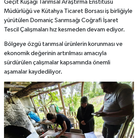
Geçit Kuşağı Tarımsal Araştırma Enstitüsü
Müdürlüğü ve Kütahya Ticaret Borsası iş birliğiyle
İlçeler
yürütülen Domaniç Sarımsağı Coğrafi İşaret
Tescil Çalışmaları hız kesmeden devam ediyor.
Köşe Yazıları
Bölgeye özgü tarımsal ürünlerin korunması ve
Kültür Sanat
ekonomik değerinin artırılması amacıyla
Kütahya
sürdürülen çalışmalar kapsamında önemli
aşamalar kaydediliyor.
Magazin
Otomobil
Pazarlar
Politika