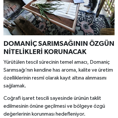
Resmi İlan
Rüya Tabirleri
Sağlık
Şaphane
DOMANİÇ SARIMSAĞININ ÖZGÜN
NİTELİKLERİ KORUNACAK
Simav
Yürütülen tescil sürecinin temel amacı, Domaniç
Siyaset
Sarımsağı’nın kendine has aroma, kalite ve üretim
özelliklerinin resmî olarak kayıt altına alınmasını
Spor
sağlamak.
Tavşanlı
Coğrafi işaret tescili sayesinde ürünün taklit
edilmesinin önüne geçilmesi ve bölgeye özgü
Teknoloji
değerlerinin korunması hedefleniyor.