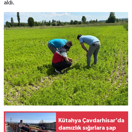
Resmi İlan
aldı.
Rüya Tabirleri
Sağlık
Şaphane
Simav
Siyaset
Spor
Tavşanlı
Kütahya Çavdarhisar’da
Teknoloji
damızlık sığırlara şap