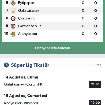
6
Eyüpspor
0
0
7
Galatasaray
0
0
8
Çorum FK
0
0
9
Gaziantep FK
0
0
10
Alanyaspor
0
0
Detaylar için tıklayın
Süper Lig Fikstür
14 Ağustos, Cuma
Galatasaray - Çorum FK
21:30
15 Ağustos, Cumartesi
Konyaspor - Rizespor
19:00