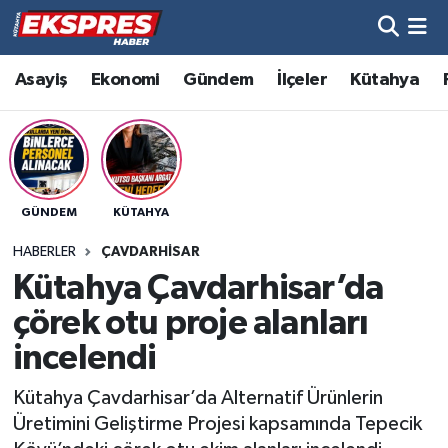
Altıntaş
Hava Durumu
Asayiş
Ekonomi
Gündem
İlçeler
Kütahya
Asayiş
Trafik Durumu
Aslanapa
Süper Lig Puan Durumu ve Fikstür
GÜNDEM
KÜTAHYA
Biyografiler
Tüm Manşetler
HABERLER
ÇAVDARHISAR
Bölge
Son Dakika Haberleri
Kütahya Çavdarhisar’da
çörek otu proje alanları
Çavdarhisar
Haber Arşivi
incelendi
Domaniç
Kütahya Çavdarhisar’da Alternatif Ürünlerin
Üretimini Geliştirme Projesi kapsamında Tepecik
Dumlupınar