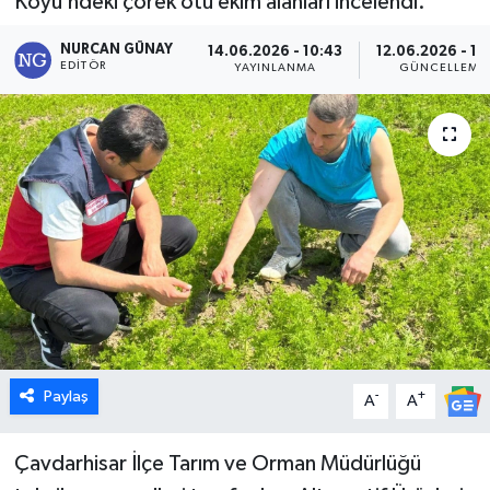
Köyü’ndeki çörek otu ekim alanları incelendi.
Dünya
NURCAN GÜNAY
14.06.2026 - 10:43
12.06.2026 - 12
EDITÖR
YAYINLANMA
GÜNCELLEME
Eğitim
Ekonomi
Emet
Foto Galeri
Gediz
Genel
Paylaş
-
+
A
A
Gündem
Çavdarhisar İlçe Tarım ve Orman Müdürlüğü
Hisarcık