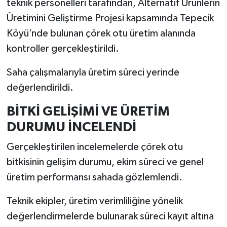
teknik personelleri tarafından, Alternatif Ürünlerin
Üretimini Geliştirme Projesi kapsamında Tepecik
İlçeler
Köyü’nde bulunan çörek otu üretim alanında
kontroller gerçekleştirildi.
Köşe Yazıları
Saha çalışmalarıyla üretim süreci yerinde
Kültür Sanat
değerlendirildi.
Kütahya
BİTKİ GELİŞİMİ VE ÜRETİM
DURUMU İNCELENDİ
Magazin
Gerçekleştirilen incelemelerde çörek otu
Otomobil
bitkisinin gelişim durumu, ekim süreci ve genel
üretim performansı sahada gözlemlendi.
Pazarlar
Teknik ekipler, üretim verimliliğine yönelik
Politika
değerlendirmelerde bulunarak süreci kayıt altına