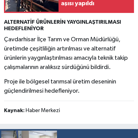
aşısı yapıldı
Türkiye
Video Galeri
ALTERNATİF ÜRÜNLERİN YAYGINLAŞTIRILMASI
HEDEFLENİYOR
Yaşam
Çavdarhisar İlçe Tarım ve Orman Müdürlüğü,
üretimde çeşitliliğin artırılması ve alternatif
Yemek Tarifleri
ürünlerin yaygınlaştırılması amacıyla teknik takip
çalışmalarının aralıksız sürdüğünü bildirdi.
Proje ile bölgesel tarımsal üretim deseninin
güçlendirilmesi hedefleniyor.
Kaynak:
Haber Merkezi