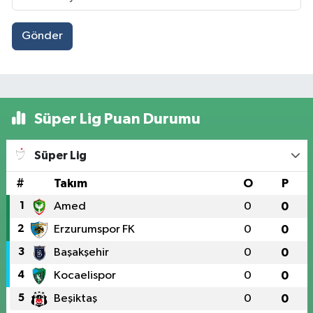
Gönder
Süper Lig Puan Durumu
Süper Lig
#
Takım
O
P
1
Amed
0
0
2
Erzurumspor FK
0
0
3
Başakşehir
0
0
4
Kocaelispor
0
0
5
Beşiktaş
0
0