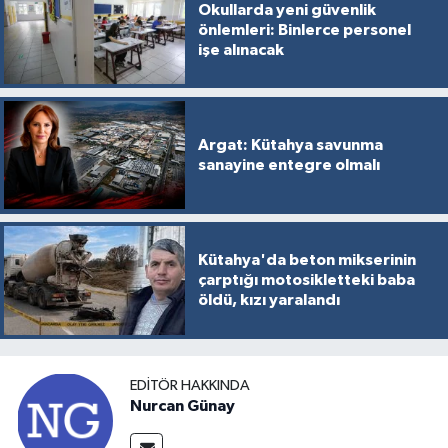
Okullarda yeni güvenlik
önlemleri: Binlerce personel
işe alınacak
Argat: Kütahya savunma
sanayine entegre olmalı
Kütahya'da beton mikserinin
çarptığı motosikletteki baba
öldü, kızı yaralandı
EDITÖR HAKKINDA
Nurcan Günay