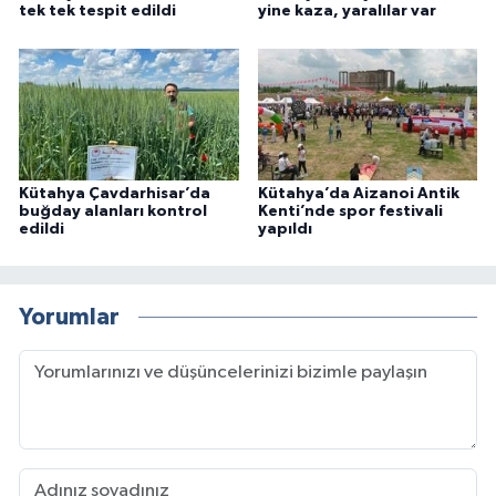
tek tek tespit edildi
yine kaza, yaralılar var
Kütahya Çavdarhisar’da
Kütahya’da Aizanoi Antik
buğday alanları kontrol
Kenti’nde spor festivali
edildi
yapıldı
Yorumlar