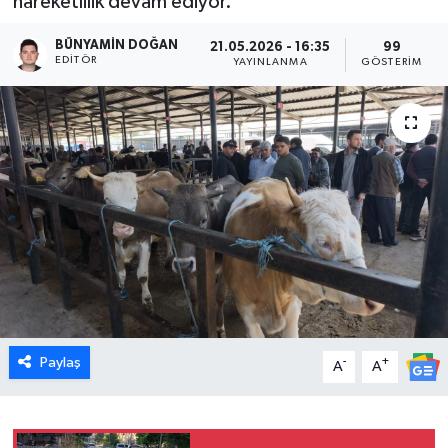
hareketlilik devam ediyor.
Dünya
BÜNYAMIN DOĞAN
21.05.2026 - 16:35
99
EDITÖR
YAYINLANMA
GÖSTERIM
Eğitim
Ekonomi
Emet
Foto Galeri
Gediz
Genel
Paylaş
-
+
A
A
Gündem
Hisarcık