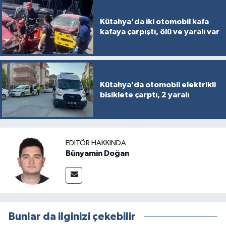
Kütahya'da iki otomobil kafa
kafaya çarpıştı, ölü ve yaralı var
Kütahya’da otomobil elektrikli
bisiklete çarptı, 2 yaralı
EDITÖR HAKKINDA
Bünyamin Doğan
Bunlar da ilginizi çekebilir