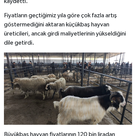
kaydetti.
Türkiye
Fiyatların geçtiğimiz yıla göre çok fazla artış
Video Galeri
göstermediğini aktaran küçükbaş hayvan
üreticileri, ancak girdi maliyetlerinin yükseldiğini
Yaşam
dile getirdi.
Yemek Tarifleri
Büyükbaş hayvan fiyatlarının 120 bin liradan