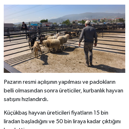
Resmi İlan
Rüya Tabirleri
Sağlık
Şaphane
Simav
Siyaset
Pazarın resmi açılışının yapılması ve padokların
Spor
belli olmasından sonra üreticiler, kurbanlık hayvan
satışını hızlandırdı.
Tavşanlı
Küçükbaş hayvan üreticileri fiyatların 15 bin
Teknoloji
liradan başladığını ve 50 bin liraya kadar çıktığını