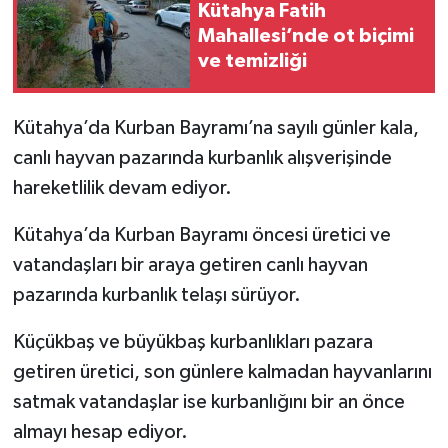
Kütahya Fatih
Mahallesi’nde ot biçimi
İlçeler
ve temizliği
Köşe Yazıları
Kütahya’da Kurban Bayramı’na sayılı günler kala,
Kültür Sanat
canlı hayvan pazarında kurbanlık alışverişinde
hareketlilik devam ediyor.
Kütahya
Kütahya’da Kurban Bayramı öncesi üretici ve
Magazin
vatandaşları bir araya getiren canlı hayvan
pazarında kurbanlık telaşı sürüyor.
Otomobil
Küçükbaş ve büyükbaş kurbanlıkları pazara
Pazarlar
getiren üretici, son günlere kalmadan hayvanlarını
satmak vatandaşlar ise kurbanlığını bir an önce
Politika
almayı hesap ediyor.