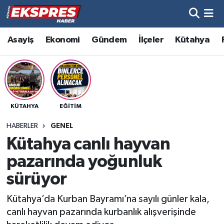
Altıntaş
Hava Durumu
Asayiş
Ekonomi
Gündem
İlçeler
Kütahya
Asayiş
Trafik Durumu
Aslanapa
Süper Lig Puan Durumu ve Fikstür
KÜTAHYA
EĞITIM
Biyografiler
Tüm Manşetler
HABERLER
GENEL
Bölge
Son Dakika Haberleri
Kütahya canlı hayvan
pazarında yoğunluk
Çavdarhisar
Haber Arşivi
sürüyor
Domaniç
Kütahya’da Kurban Bayramı’na sayılı günler kala,
canlı hayvan pazarında kurbanlık alışverişinde
Dumlupınar