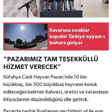
Kavurucu sıcaklar
kapıda! Türkiye eyyam-ı
bahura giriyor
“PAZARIMIZ TAM TEŞEKKÜLLÜ
HİZMET VERECEK”
Kütahya Canlı Hayvan Pazarı’nda 10 bin
küçükbaş, bin 500 büyükbaş hayvanın konuk
edileceğini belirten Kahveci, üretici ve vatandaşın
ihtiyaçlarının düşünüldüğünü dile getirdi.
Pazarda padok fiyatlarının geçtiğimiz yıl ile aynı