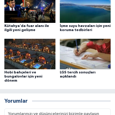
Kütahya’da fuar alanı ile
İçme suyu havzaları için yeni
ilgili yeni gelişme
koruma tedbirleri
Hobi bahçeleri ve
LGS tercih sonuçları
bungalovlar için yeni
açıklandı
dönem
Yorumlar