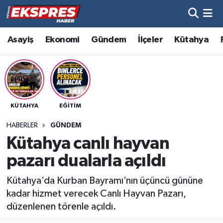
Altıntaş
Hava Durumu
Asayiş
Ekonomi
Gündem
İlçeler
Kütahya
Asayiş
Trafik Durumu
Aslanapa
Süper Lig Puan Durumu ve Fikstür
KÜTAHYA
EĞITIM
Biyografiler
Tüm Manşetler
HABERLER
GÜNDEM
Bölge
Son Dakika Haberleri
Kütahya canlı hayvan
pazarı dualarla açıldı
Çavdarhisar
Haber Arşivi
Kütahya’da Kurban Bayramı’nın üçüncü gününe
Domaniç
kadar hizmet verecek Canlı Hayvan Pazarı,
düzenlenen törenle açıldı.
Dumlupınar