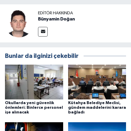
EDITÖR HAKKINDA
Bünyamin Doğan
Bunlar da ilginizi çekebilir
Okullarda yeni güvenlik
Kütahya Belediye Meclisi,
önlemleri: Binlerce personel
gündem maddelerini karara
işe alınacak
bağladı