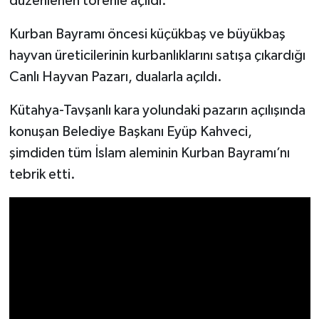
düzenlenen törenle açıldı.
Kurban Bayramı öncesi küçükbaş ve büyükbaş
İlçeler
hayvan üreticilerinin kurbanlıklarını satışa çıkardığı
Köşe Yazıları
Canlı Hayvan Pazarı, dualarla açıldı.
Kültür Sanat
Kütahya-Tavşanlı kara yolundaki pazarın açılışında
konuşan Belediye Başkanı Eyüp Kahveci,
Kütahya
şimdiden tüm İslam aleminin Kurban Bayramı’nı
tebrik etti.
Magazin
Otomobil
Pazarlar
Politika