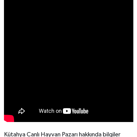
Resmi İlan
Rüya Tabirleri
Sağlık
Şaphane
Simav
Siyaset
Spor
Tavşanlı
Teknoloji
Kütahya Canlı Hayvan Pazarı hakkında bilgiler