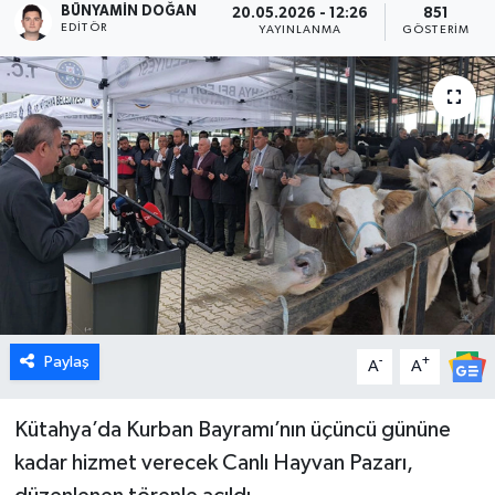
BÜNYAMIN DOĞAN
20.05.2026 - 12:26
851
EDITÖR
YAYINLANMA
GÖSTERIM
Dünya
Eğitim
Ekonomi
Emet
Foto Galeri
Gediz
Paylaş
-
+
A
A
Genel
Kütahya’da Kurban Bayramı’nın üçüncü gününe
Gündem
kadar hizmet verecek Canlı Hayvan Pazarı,
Hisarcık