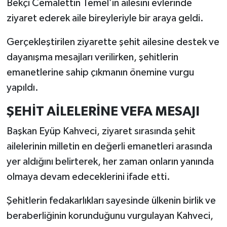
Bekçi Cemalettin Temel’in ailesini evlerinde
ziyaret ederek aile bireyleriyle bir araya geldi.
İlçeler
Gerçekleştirilen ziyarette şehit ailesine destek ve
Köşe Yazıları
dayanışma mesajları verilirken, şehitlerin
emanetlerine sahip çıkmanın önemine vurgu
Kültür Sanat
yapıldı.
Kütahya
ŞEHİT AİLELERİNE VEFA MESAJI
Magazin
Başkan Eyüp Kahveci, ziyaret sırasında şehit
ailelerinin milletin en değerli emanetleri arasında
Otomobil
yer aldığını belirterek, her zaman onların yanında
olmaya devam edeceklerini ifade etti.
Pazarlar
Şehitlerin fedakarlıkları sayesinde ülkenin birlik ve
Politika
beraberliğinin korunduğunu vurgulayan Kahveci,