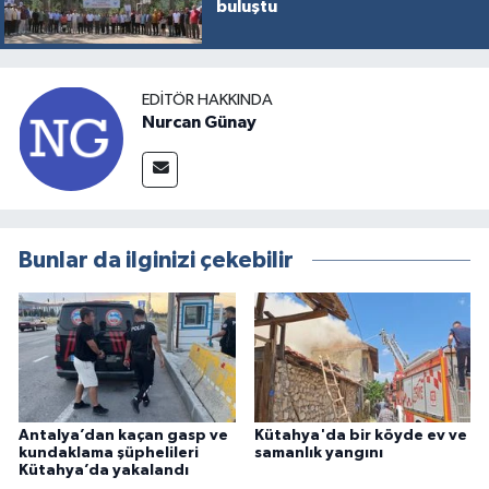
buluştu
EDITÖR HAKKINDA
Nurcan Günay
Bunlar da ilginizi çekebilir
Antalya’dan kaçan gasp ve
Kütahya'da bir köyde ev ve
kundaklama şüphelileri
samanlık yangını
Kütahya’da yakalandı