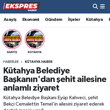
Altıntaş
Hava Durumu
Asayiş
Ekonomi
Gündem
İlçeler
Kütahya
Asayiş
Trafik Durumu
Aslanapa
Süper Lig Puan Durumu ve Fikstür
ASAYIŞ
KÜTAHYA
Biyografiler
Tüm Manşetler
HABERLER
KÜTAHYA HABER
Bölge
Son Dakika Haberleri
Kütahya Belediye
Başkanın'dan şehit ailesine
Çavdarhisar
Haber Arşivi
anlamlı ziyaret
Domaniç
Kütahya Belediye Başkanı Eyüp Kahveci, şehit
Bekçi Cemalettin Temel’in ailesini ziyaret ederek
Dumlupınar