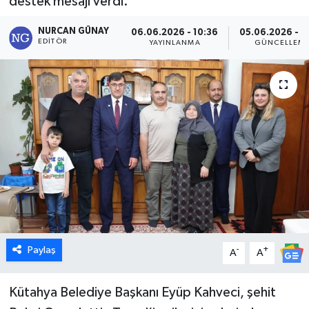
destek mesajı verdi.
Dünya
NURCAN GÜNAY
06.06.2026 - 10:36
05.06.2026 - 1
EDITÖR
YAYINLANMA
GÜNCELLEM
Eğitim
Ekonomi
Emet
Foto Galeri
Gediz
Genel
Paylaş
-
+
A
A
Gündem
Kütahya Belediye Başkanı Eyüp Kahveci, şehit
Hisarcık