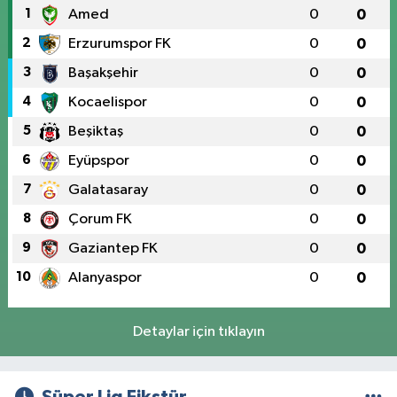
1
Amed
0
0
2
Erzurumspor FK
0
0
3
Başakşehir
0
0
4
Kocaelispor
0
0
5
Beşiktaş
0
0
6
Eyüpspor
0
0
7
Galatasaray
0
0
8
Çorum FK
0
0
9
Gaziantep FK
0
0
10
Alanyaspor
0
0
Detaylar için tıklayın