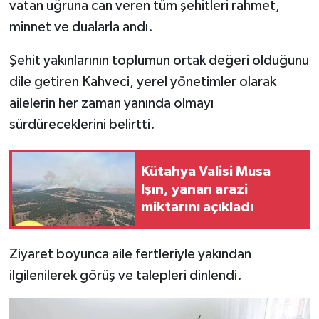
Resmi İlan
vatan uğruna can veren tüm şehitleri rahmet,
minnet ve dualarla andı.
Rüya Tabirleri
Şehit yakınlarının toplumun ortak değeri olduğunu
Sağlık
dile getiren Kahveci, yerel yönetimler olarak
ailelerin her zaman yanında olmayı
Şaphane
sürdüreceklerini belirtti.
Simav
Kütahya Valisi Musa
Siyaset
Işın, yanan arazi
miktarını açıkladı
Spor
Ziyaret boyunca aile fertleriyle yakından
Tavşanlı
ilgilenilerek görüş ve talepleri dinlendi.
Teknoloji