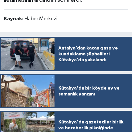
iletilmesinin ardından sona erdi.
Kaynak:
Haber Merkezi
Antalya’dan kaçan gasp ve
kundaklama şüphelileri
Kütahya’da yakalandı
Kütahya'da bir köyde ev ve
samanlık yangını
Kütahya'da gazeteciler birlik
ve beraberlik pikniğinde