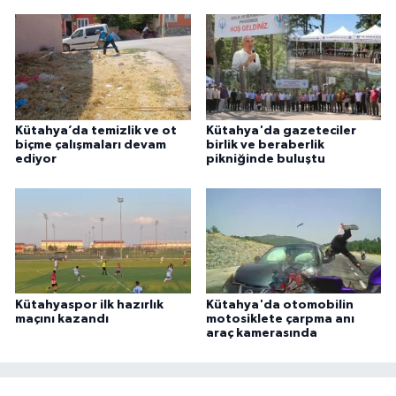
Kütahya’da temizlik ve ot
Kütahya'da gazeteciler
biçme çalışmaları devam
birlik ve beraberlik
ediyor
pikniğinde buluştu
Kütahyaspor ilk hazırlık
Kütahya'da otomobilin
maçını kazandı
motosiklete çarpma anı
araç kamerasında