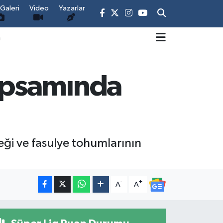
Galeri
Video
Yazarlar
m
apsamında
ği ve fasulye tohumlarının
-
+
A
A