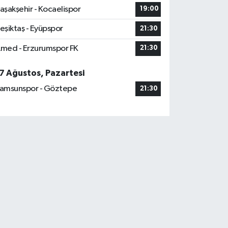
aşakşehir - Kocaelispor
19:00
eşiktaş - Eyüpspor
21:30
med - Erzurumspor FK
21:30
7 Ağustos, Pazartesi
amsunspor - Göztepe
21:30