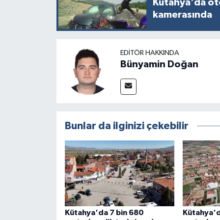
Kütahya'da ot
kamerasında
EDITÖR HAKKINDA
Bünyamin Doğan
Bunlar da ilginizi çekebilir
Kütahya'da 7 bin 680
Kütahya'd