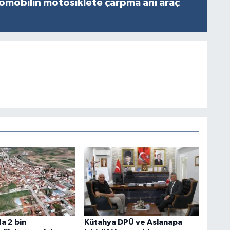
omobilin motosiklete çarpma anı araç
a 2 bin
Kütahya DPÜ ve Aslanapa