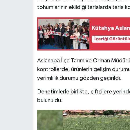
tohumlarının ekildiği tarlalarda tarla ko
İlçeler
Kütahya Aslan
Köşe Yazıları
İçeriği Görüntül
Kültür Sanat
Kütahya
Aslanapa İlçe Tarım ve Orman Müdürlü
kontrollerde, ürünlerin gelişim durum
Magazin
verimlilik durumu gözden geçirildi.
Otomobil
Denetimlerle birlikte, çiftçilere yeri
bulunuldu.
Pazarlar
Politika