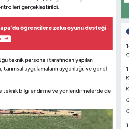
ntrolleri gerçekleştirildi.
apa’da öğrencilere zeka oyunu desteği
e
1
G
ğü teknik personeli tarafından yapılan
u, tarımsal uygulamaların uygunluğu ve genel
1
K
K
nde teknik bilgilendirme ve yönlendirmelerde de
G
G
1