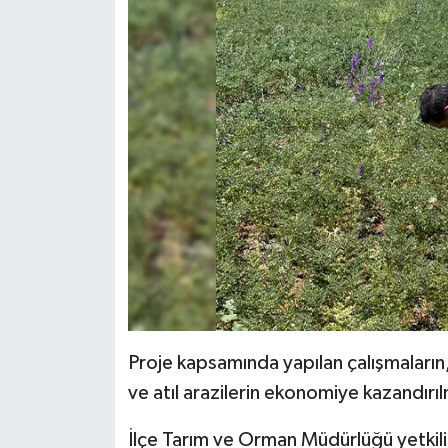
Resmi İlan
Rüya Tabirleri
Sağlık
Şaphane
Simav
Siyaset
Spor
Proje kapsamında yapılan çalışmaların,
Tavşanlı
ve atıl arazilerin ekonomiye kazandırı
Teknoloji
İlçe Tarım ve Orman Müdürlüğü yetkilile