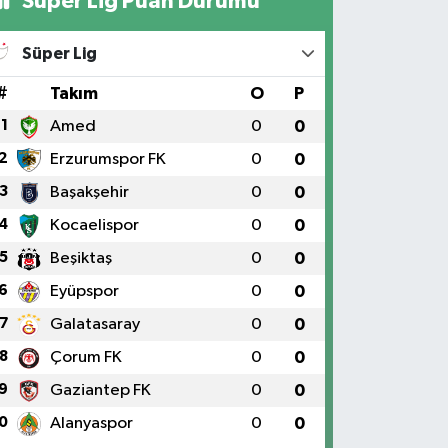
Süper Lig Puan Durumu
Süper Lig
#
Takım
O
P
1
Amed
0
0
2
Erzurumspor FK
0
0
3
Başakşehir
0
0
4
Kocaelispor
0
0
5
Beşiktaş
0
0
6
Eyüpspor
0
0
7
Galatasaray
0
0
8
Çorum FK
0
0
9
Gaziantep FK
0
0
0
Alanyaspor
0
0