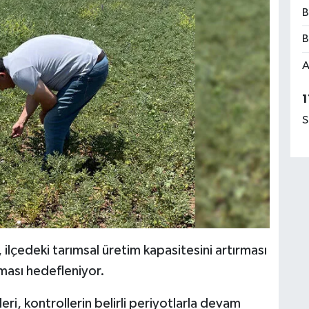
B
B
A
1
S
 ilçedeki tarımsal üretim kapasitesini artırması
lması hedefleniyor.
ri, kontrollerin belirli periyotlarla devam