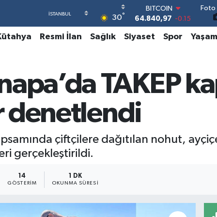
64.840,97
-0.15
Foto 
°
30
DOLAR
47,7436
0.18
Kütahya
Resmi İlan
Sağlık
Siyaset
Spor
Yaşa
EURO
55,2510
0.32
STERLİN
64,4811
0.38
anapa’da TAKEP k
GRAM ALTIN
6660.55
0
BİST100
ar denetlendi
13.779
-14
amında çiftçilere dağıtılan nohut, ayçiçe
eri gerçekleştirildi.
14
1 DK
GÖSTERIM
OKUNMA SÜRESI