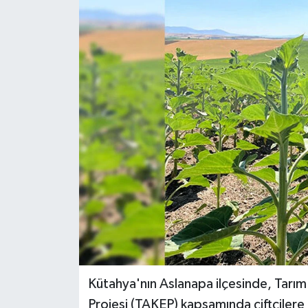
Dünya
Eğitim
Ekonomi
Emet
Foto Galeri
Gediz
Genel
Gündem
Kütahya'nın Aslanapa ilçesinde, Tarım A
Projesi (TAKEP) kapsamında çiftçilere 
Hisarcık