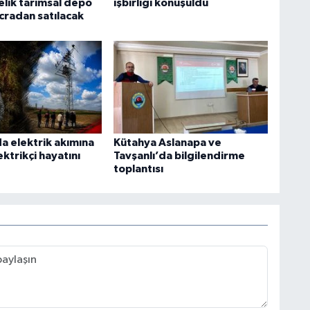
lik tarımsal depo
işbirliği konuşuldu
icradan satılacak
a elektrik akımına
Kütahya Aslanapa ve
ektrikçi hayatını
Tavşanlı’da bilgilendirme
toplantısı