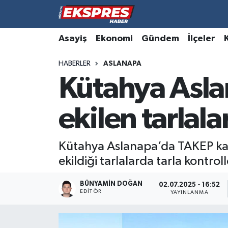
Altıntaş
Hava Durumu
Asayiş
Ekonomi
Gündem
İlçeler
HABERLER
ASLANAPA
Asayiş
Trafik Durumu
Kütahya Asl
Aslanapa
Süper Lig Puan Durumu ve Fikstür
ekilen tarlal
Biyografiler
Tüm Manşetler
Bölge
Son Dakika Haberleri
Kütahya Aslanapa’da TAKEP kaps
ekildiği tarlalarda tarla kontroll
Çavdarhisar
Haber Arşivi
BÜNYAMIN DOĞAN
02.07.2025 - 16:52
EDITÖR
Domaniç
YAYINLANMA
Dumlupınar