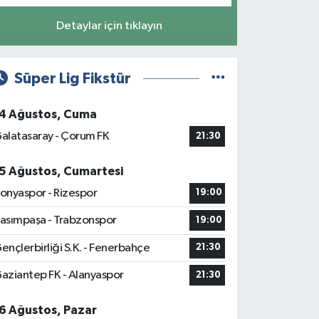
Detaylar için tıklayın
Süper Lig Fikstür
4 Ağustos, Cuma
alatasaray - Çorum FK
21:30
5 Ağustos, Cumartesi
onyaspor - Rizespor
19:00
asımpaşa - Trabzonspor
19:00
ençlerbirliği S.K. - Fenerbahçe
21:30
aziantep FK - Alanyaspor
21:30
6 Ağustos, Pazar