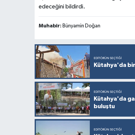
Türkiye
edeceğini bildirdi.
Video Galeri
Muhabir:
Bünyamin Doğan
Yaşam
Yemek Tarifleri
EDITÖRÜN SEÇTIĞI
Kütahya'da bir
EDITÖRÜN SEÇTIĞI
Kütahya'da gaz
buluştu
EDITÖRÜN SEÇTIĞI