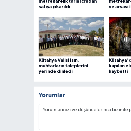
metrekarelik tarla icradan
metrekare
satışa çıkarıldı
ve arsası 
Kütahya Valisi Işın,
Kütahya'd
muhtarların taleplerini
kapılan el
yerinde dinledi
kaybetti
Yorumlar