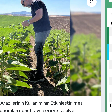
razilerinin Kullanımının Etkinleştirilmesi
1
dağıtılan nohut, ayçiçeği ve fasulye