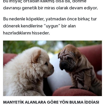
bu ihtiyaç ortadan kalkmış olsa da, dönme
Resmi İlan
davranışı genetik bir miras olarak devam ediyor.
Rüya Tabirleri
Bu nedenle köpekler, yatmadan önce birkaç tur
Sağlık
dönerek kendilerine “uygun” bir alan
hazırladıklarını hisseder.
Şaphane
Simav
Siyaset
Spor
Tavşanlı
Teknoloji
MANYETİK ALANLARA GÖRE YÖN BULMA İDDİASI