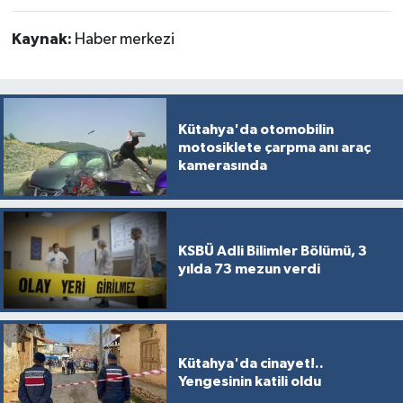
Kaynak:
Haber merkezi
Kütahya'da otomobilin
motosiklete çarpma anı araç
kamerasında
KSBÜ Adli Bilimler Bölümü, 3
yılda 73 mezun verdi
Kütahya'da cinayet!..
Yengesinin katili oldu