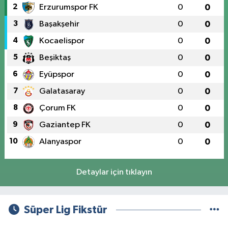
2
Erzurumspor FK
0
0
3
Başakşehir
0
0
4
Kocaelispor
0
0
5
Beşiktaş
0
0
6
Eyüpspor
0
0
7
Galatasaray
0
0
8
Çorum FK
0
0
9
Gaziantep FK
0
0
10
Alanyaspor
0
0
Detaylar için tıklayın
Süper Lig Fikstür