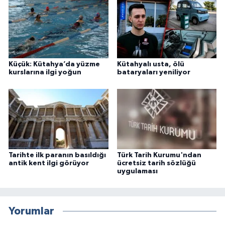
Küçük: Kütahya’da yüzme
Kütahyalı usta, ölü
kurslarına ilgi yoğun
bataryaları yeniliyor
Tarihte ilk paranın basıldığı
Türk Tarih Kurumu'ndan
antik kent ilgi görüyor
ücretsiz tarih sözlüğü
uygulaması
Yorumlar