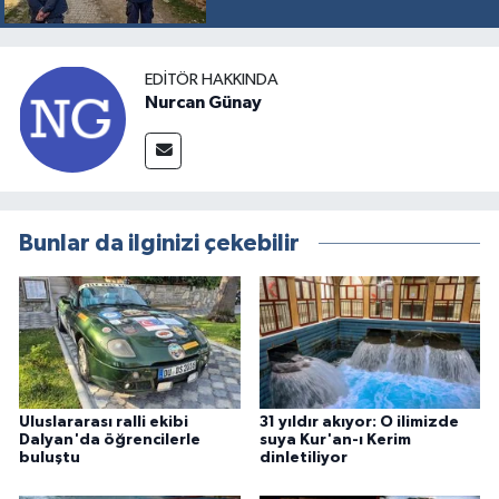
EDITÖR HAKKINDA
Nurcan Günay
Bunlar da ilginizi çekebilir
Uluslararası ralli ekibi
31 yıldır akıyor: O ilimizde
Dalyan'da öğrencilerle
suya Kur'an-ı Kerim
buluştu
dinletiliyor