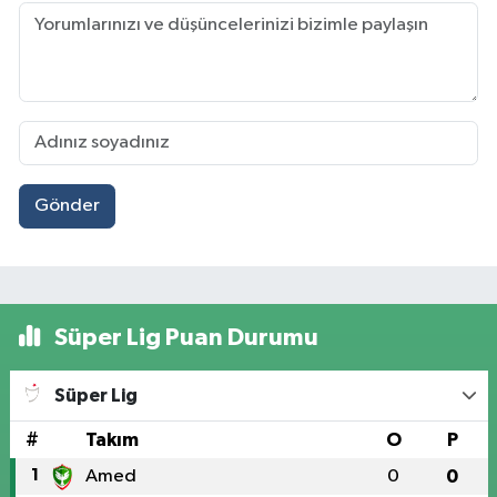
Gönder
Süper Lig Puan Durumu
Süper Lig
#
Takım
O
P
1
Amed
0
0