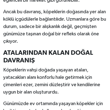
eğlenceli bir hareket gibi görünebilir.
Ancak bu davranış, köpeklerin doğasında yer alan
İlçeler
köklü içgüdülerle bağlantılıdır. Uzmanlara göre bu
Köşe Yazıları
durum, sadece bir alışkanlık değil, geçmişten
günümüze taşınan doğal bir refleks olarak öne
Kültür Sanat
çıkıyor.
Kütahya
ATALARINDAN KALAN DOĞAL
DAVRANIŞ
Magazin
Köpeklerin vahşi doğada yaşayan ataları,
Otomobil
yatacakları alanı konforlu hale getirmek için
çimenleri ezer, zemini düzleştirir ve kendilerine
Pazarlar
uygun bir alan oluştururdu.
Politika
Günümüzde ev ortamında yaşayan köpekler için