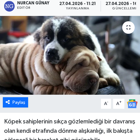
NURCAN GÜNAY
27.04.2026 - 11:21
27.04.2026 - 16:
EDITÖR
YAYINLANMA
GÜNCELLEME
Dünya
Eğitim
Ekonomi
Emet
Foto Galeri
Gediz
Paylaş
-
+
A
A
Genel
Köpek sahiplerinin sıkça gözlemlediği bir davranış
Gündem
olan kendi etrafında dönme alışkanlığı, ilk bakışta
Hisarcık