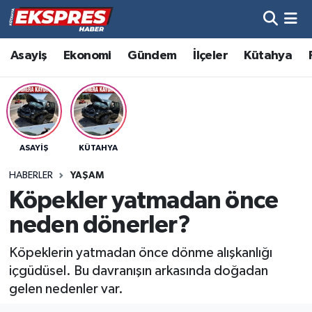
Altıntaş
Hava Durumu
Asayiş
Ekonomi
Gündem
İlçeler
Kütahya
Asayiş
Trafik Durumu
Aslanapa
Süper Lig Puan Durumu ve Fikstür
ASAYIŞ
KÜTAHYA
Biyografiler
Tüm Manşetler
HABERLER
YAŞAM
Bölge
Son Dakika Haberleri
Köpekler yatmadan önce
neden dönerler?
Çavdarhisar
Haber Arşivi
Köpeklerin yatmadan önce dönme alışkanlığı
Domaniç
içgüdüsel. Bu davranışın arkasında doğadan
gelen nedenler var.
Dumlupınar