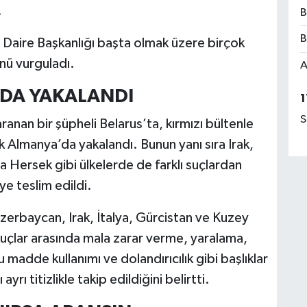
.
B
B
l Daire Başkanlığı başta olmak üzere birçok
nü vurguladı.
A
DA YAKALANDI
1
S
anan bir şüpheli Belarus’ta, kırmızı bültenle
rak Almanya’da yakalandı. Bunun yanı sıra Irak,
 Hersek gibi ülkelerde de farklı suçlardan
ye teslim edildi.
Azerbaycan, Irak, İtalya, Gürcistan ve Kuzey
Suçlar arasında mala zarar verme, yaralama,
madde kullanımı ve dolandırıcılık gibi başlıklar
ayrı titizlikle takip edildiğini belirtti.