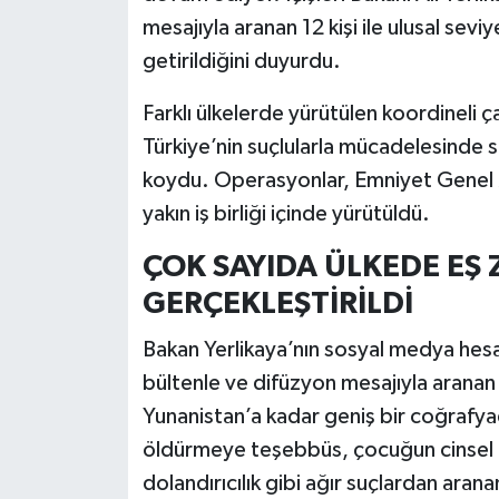
mesajıyla aranan 12 kişi ile ulusal sev
İlçeler
getirildiğini duyurdu.
Köşe Yazıları
Farklı ülkelerde yürütülen koordineli ç
Türkiye’nin suçlularla mücadelesinde sın
Kültür Sanat
koydu. Operasyonlar, Emniyet Genel Mü
yakın iş birliği içinde yürütüldü.
Kütahya
ÇOK SAYIDA ÜLKEDE EŞ
Magazin
GERÇEKLEŞTİRİLDİ
Otomobil
Bakan Yerlikaya’nın sosyal medya hesab
bültenle ve difüzyon mesajıyla aranan 
Pazarlar
Yunanistan’a kadar geniş bir coğrafya
öldürmeye teşebbüs, çocuğun cinsel ist
Politika
dolandırıcılık gibi ağır suçlardan arana