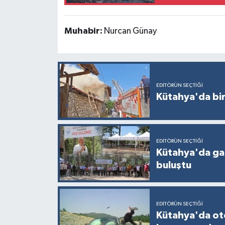
Muhabir:
Nurcan Günay
EDITÖRÜN SEÇTIĞI
Kütahya'da bir
EDITÖRÜN SEÇTIĞI
Kütahya'da gaz
buluştu
EDITÖRÜN SEÇTIĞI
Kütahya'da ot