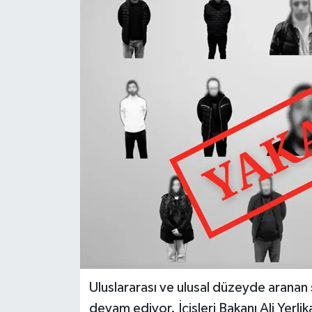
Dünya
Eğitim
Ekonomi
Emet
Foto Galeri
Gediz
Genel
Gündem
Uluslararası ve ulusal düzeyde aranan
devam ediyor. İçişleri Bakanı Ali Yerli
Hisarcık