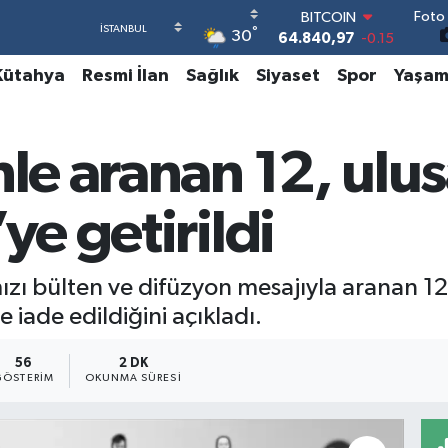
Foto 
DOLAR
°
30
47,7436
0.18
EURO
Kütahya
Resmi İlan
Sağlık
Siyaset
Spor
Yaşa
55,2510
0.32
STERLİN
64,4811
0.38
GRAM ALTIN
nle aranan 12, ulu
6660.55
0
BİST100
13.779
-14
ye getirildi
ırmızı bülten ve difüzyon mesajıyla aranan 
 iade edildiğini açıkladı.
56
2 DK
GÖSTERIM
OKUNMA SÜRESI