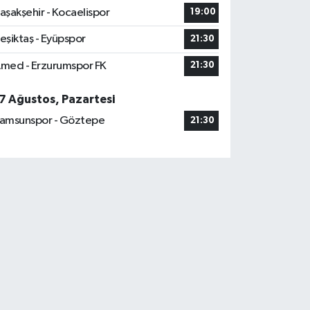
aşakşehir - Kocaelispor
19:00
eşiktaş - Eyüpspor
21:30
med - Erzurumspor FK
21:30
7 Ağustos, Pazartesi
amsunspor - Göztepe
21:30