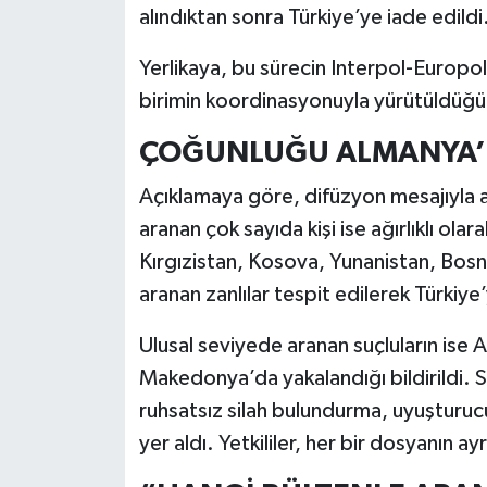
Resmi İlan
alındıktan sonra Türkiye’ye iade edildi
Rüya Tabirleri
Yerlikaya, bu sürecin Interpol-Europo
birimin koordinasyonuyla yürütüldüğü
Sağlık
ÇOĞUNLUĞU ALMANYA’
Şaphane
Açıklamaya göre, difüzyon mesajıyla ar
aranan çok sayıda kişi ise ağırlıklı ola
Simav
Kırgızistan, Kosova, Yunanistan, Bosna
Siyaset
aranan zanlılar tespit edilerek Türkiye’
Spor
Ulusal seviyede aranan suçluların ise 
Makedonya’da yakalandığı bildirildi. 
Tavşanlı
ruhsatsız silah bulundurma, uyuşturucu 
yer aldı. Yetkililer, her bir dosyanın ayrı 
Teknoloji