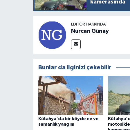
kamerasında
EDITÖR HAKKINDA
Nurcan Günay
Bunlar da ilginizi çekebilir
Kütahya'da bir köyde ev ve
Kütahya'd
samanlık yangını
motosikle
kamerası