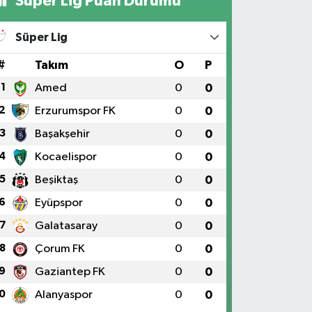
Süper Lig Puan Durumu
Süper Lig
#
Takım
O
P
1
Amed
0
0
2
Erzurumspor FK
0
0
3
Başakşehir
0
0
4
Kocaelispor
0
0
5
Beşiktaş
0
0
6
Eyüpspor
0
0
7
Galatasaray
0
0
8
Çorum FK
0
0
9
Gaziantep FK
0
0
0
Alanyaspor
0
0