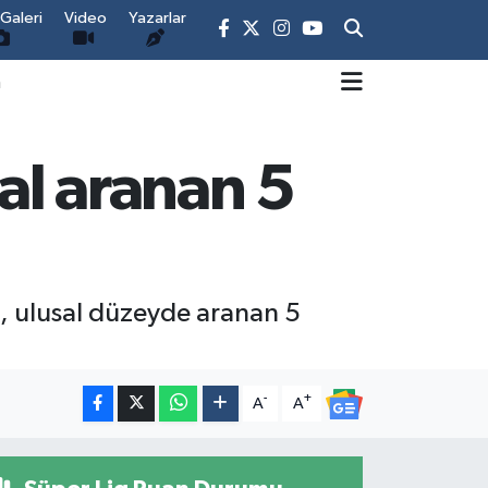
Galeri
Video
Yazarlar
m
sal aranan 5
12, ulusal düzeyde aranan 5
-
+
A
A