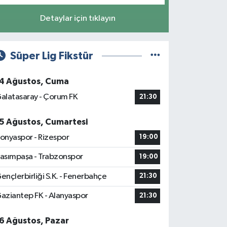
Detaylar için tıklayın
Süper Lig Fikstür
4 Ağustos, Cuma
alatasaray - Çorum FK
21:30
5 Ağustos, Cumartesi
onyaspor - Rizespor
19:00
asımpaşa - Trabzonspor
19:00
ençlerbirliği S.K. - Fenerbahçe
21:30
aziantep FK - Alanyaspor
21:30
6 Ağustos, Pazar