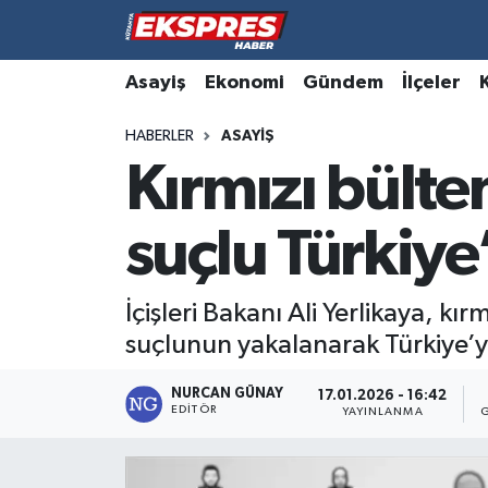
Altıntaş
Hava Durumu
Asayiş
Ekonomi
Gündem
İlçeler
HABERLER
ASAYIŞ
Asayiş
Trafik Durumu
Kırmızı bülte
Aslanapa
Süper Lig Puan Durumu ve Fikstür
suçlu Türkiye’
Biyografiler
Tüm Manşetler
Bölge
Son Dakika Haberleri
İçişleri Bakanı Ali Yerlikaya, k
suçlunun yakalanarak Türkiye’ye
Çavdarhisar
Haber Arşivi
NURCAN GÜNAY
17.01.2026 - 16:42
EDITÖR
Domaniç
YAYINLANMA
Dumlupınar