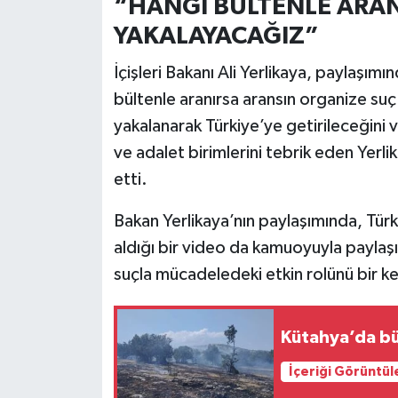
“HANGİ BÜLTENLE ARAN
Türkiye
YAKALAYACAĞIZ”
Video Galeri
İçişleri Bakanı Ali Yerlikaya, paylaşımı
bültenle aranırsa aransın organize suç 
Yaşam
yakalanarak Türkiye’ye getirileceğini
ve adalet birimlerini tebrik eden Yerli
Yemek Tarifleri
etti.
Bakan Yerlikaya’nın paylaşımında, Türki
aldığı bir video da kamuoyuyla paylaşı
suçla mücadeledeki etkin rolünü bir ke
Kütahya’da bü
İçeriği Görüntül