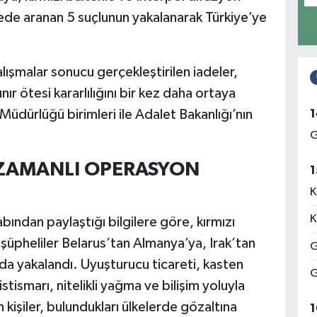
iyede aranan 5 suçlunun yakalanarak Türkiye’ye
alışmalar sonucu gerçekleştirilen iadeler,
ır ötesi kararlılığını bir kez daha ortaya
1
dürlüğü birimleri ile Adalet Bakanlığı’nın
G
 ZAMANLI OPERASYON
1
K
K
ından paylaştığı bilgilere göre, kırmızı
şüpheliler Belarus’tan Almanya’ya, Irak’tan
G
da yakalandı. Uyuşturucu ticareti, kasten
G
ismarı, nitelikli yağma ve bilişim yoluyla
n kişiler, bulundukları ülkelerde gözaltına
1