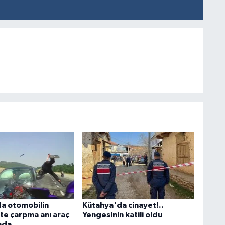
a otomobilin
Kütahya'da cinayet!..
te çarpma anı araç
Yengesinin katili oldu
nda