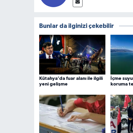
Bunlar da ilginizi çekebilir
Kütahya’da fuar alanı ile ilgili
İçme suyu 
yeni gelişme
koruma te