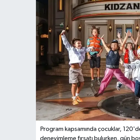
Dünya
Eğitim
Ekonomi
Emet
Foto Galeri
Gediz
Genel
Gündem
Program kapsamında çocuklar, 120'den
deneyimleme fırsatı bulurken, gün boyu
Hisarcık