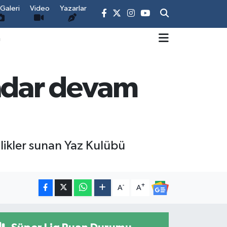
Galeri
Video
Yazarlar
m
kadar devam
nlikler sunan Yaz Kulübü
-
+
A
A