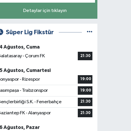
Detaylar için tıklayın
Süper Lig Fikstür
4 Ağustos, Cuma
alatasaray - Çorum FK
21:30
5 Ağustos, Cumartesi
onyaspor - Rizespor
19:00
asımpaşa - Trabzonspor
19:00
ençlerbirliği S.K. - Fenerbahçe
21:30
aziantep FK - Alanyaspor
21:30
6 Ağustos, Pazar