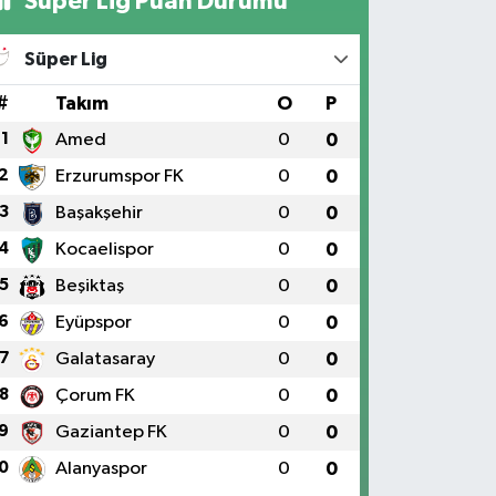
Süper Lig Puan Durumu
Süper Lig
#
Takım
O
P
1
Amed
0
0
2
Erzurumspor FK
0
0
3
Başakşehir
0
0
4
Kocaelispor
0
0
5
Beşiktaş
0
0
6
Eyüpspor
0
0
7
Galatasaray
0
0
8
Çorum FK
0
0
9
Gaziantep FK
0
0
0
Alanyaspor
0
0