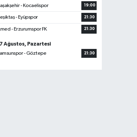
aşakşehir - Kocaelispor
19:00
eşiktaş - Eyüpspor
21:30
med - Erzurumspor FK
21:30
7 Ağustos, Pazartesi
amsunspor - Göztepe
21:30