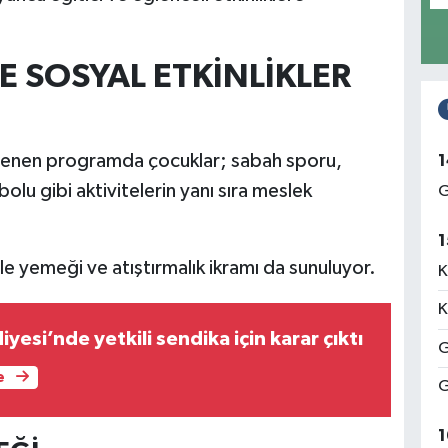
E SOSYAL ETKİNLİKLER
lenen programda çocuklar; sabah sporu,
1
olu gibi aktivitelerin yanı sıra meslek
G
1
le yemeği ve atıştırmalık ikramı da sunuluyor.
K
K
yesi’nde yetkili sendika için karar çıktı
G
e
G
1