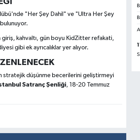
EĞİ
B
ulübü'nde "Her Şey Dahil" ve "Ultra Her Şey
B
 bulunuyor.
A
giriş, kahvaltı, gün boyu KidZitter refakati,
1
yesi gibi ek ayrıcalıklar yer alıyor.
S
ÜZENLENECEK
stratejik düşünme becerilerini geliştirmeyi
stanbul Satranç Şenliği
, 18-20 Temmuz