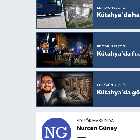
Türkiye
EDITÖRÜN SEÇTIĞI
Kütahya'da ha
Video Galeri
Yaşam
EDITÖRÜN SEÇTIĞI
Kütahya’da fuar
Yemek Tarifleri
EDITÖRÜN SEÇTIĞI
Kütahya’da gö
EDITÖR HAKKINDA
Nurcan Günay