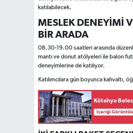
katılabilecek.
İlçeler
MESLEK DENEYİMİ V
Köşe Yazıları
BİR ARADA
Kültür Sanat
08.30-19.00 saatleri arasında düzen
mantı ve donut atölyeleri ile balon futb
Kütahya
deneyimlerine de katılıyor.
Magazin
Katılımcılara gün boyunca kahvaltı, öğ
Otomobil
Kütahya Beledi
Pazarlar
İçeriği Görüntül
Politika