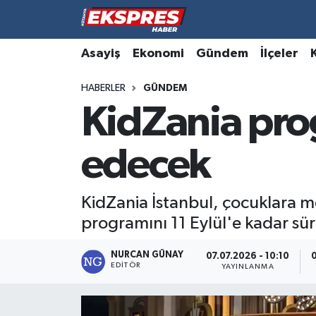
Altıntaş
Hava Durumu
Asayiş
Ekonomi
Gündem
İlçeler
HABERLER
GÜNDEM
Asayiş
Trafik Durumu
KidZania pro
Aslanapa
Süper Lig Puan Durumu ve Fikstür
edecek
Biyografiler
Tüm Manşetler
Bölge
Son Dakika Haberleri
KidZania İstanbul, çocuklara me
programını 11 Eylül'e kadar sü
Çavdarhisar
Haber Arşivi
NURCAN GÜNAY
07.07.2026 - 10:10
0
EDITÖR
Domaniç
YAYINLANMA
Dumlupınar