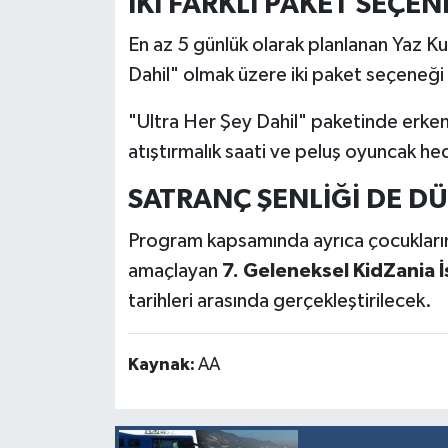
İKİ FARKLI PAKET SEÇEN
Resmi İlan
En az 5 günlük olarak planlanan Yaz K
Rüya Tabirleri
Dahil" olmak üzere iki paket seçeneği
Sağlık
"Ultra Her Şey Dahil" paketinde erken 
atıştırmalık saati ve peluş oyuncak hedi
Şaphane
SATRANÇ ŞENLİĞİ DE D
Simav
Program kapsamında ayrıca çocukların 
Siyaset
amaçlayan
7. Geleneksel KidZania İ
tarihleri arasında gerçekleştirilecek.
Spor
Tavşanlı
Kaynak:
AA
Teknoloji