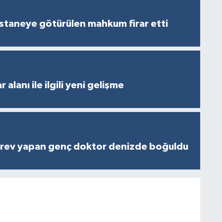
staneye götürülen mahkum firar etti
 alanı ile ilgili yeni gelişme
rev yapan genç doktor denizde boğuldu