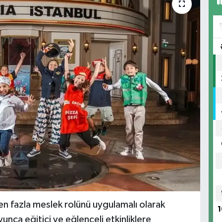
 fazla meslek rolünü uygulamalı olarak
1
nca eğitici ve eğlenceli etkinliklere