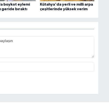
a boykot eylemi
Kütahya'da yerli ve milli arpa
ı geride bıraktı
çeşitlerinde yüksek verim