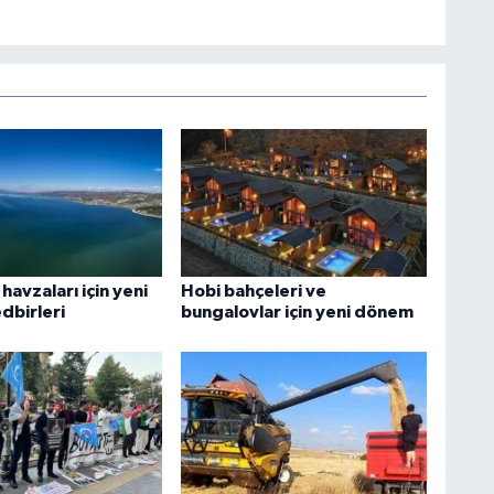
havzaları için yeni
Hobi bahçeleri ve
dbirleri
bungalovlar için yeni dönem