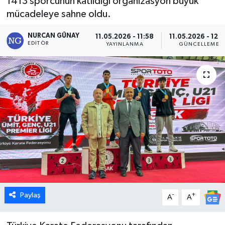
1413 sporcunun katıldığı organizasyon büyük
mücadeleye sahne oldu.
Dünya
NURCAN GÜNAY
11.05.2026 - 11:58
11.05.2026 - 12:
Eğitim
EDITÖR
YAYINLANMA
GÜNCELLEME
Ekonomi
Emet
Foto Galeri
Gediz
Genel
Paylaş
-
+
Gündem
A
A
Hisarcık