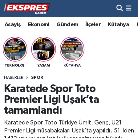
Altıntaş
Hava Durumu
Asayiş
Ekonomi
Gündem
İlçeler
Kütahya
Asayiş
Trafik Durumu
Aslanapa
Süper Lig Puan Durumu ve Fikstür
TEKNOLOJI
YAŞAM
KÜTAHYA
Biyografiler
Tüm Manşetler
HABERLER
SPOR
Bölge
Son Dakika Haberleri
Karatede Spor Toto
Premier Ligi Uşak’ta
Çavdarhisar
Haber Arşivi
tamamlandı
Domaniç
Karatede Spor Toto Türkiye Ümit, Genç, U21
Premier Ligi müsabakaları Uşak’ta yapıldı. 51 ilden
Dumlupınar