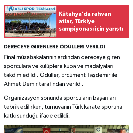
Türkiye
Kütahya’da rahvan
Video Galeri
atlar, Türkiye
şampiyonası için yarıştı
Yaşam
DERECEYE GİRENLERE ÖDÜLLERİ VERİLDİ
Yemek Tarifleri
Final müsabakalarının ardından dereceye giren
sporculara ve kulüplere kupa ve madalyaları
takdim edildi. Ödüller, Ercüment Taşdemir ile
Ahmet Demir tarafından verildi.
Organizasyon sonunda sporcuların başarıları
tebrik edilirken, turnuvanın Türk karate sporuna
katkı sunduğu ifade edildi.