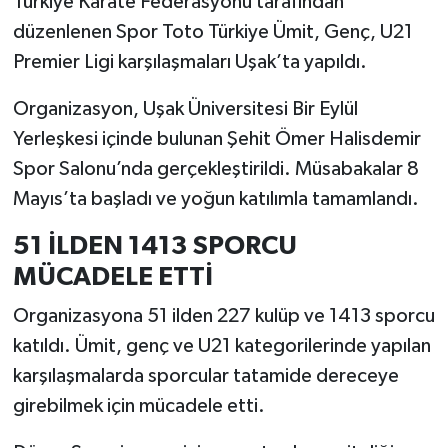
Türkiye Karate Federasyonu tarafından
düzenlenen Spor Toto Türkiye Ümit, Genç, U21
İlçeler
Premier Ligi karşılaşmaları Uşak’ta yapıldı.
Köşe Yazıları
Organizasyon, Uşak Üniversitesi Bir Eylül
Yerleşkesi içinde bulunan Şehit Ömer Halisdemir
Kültür Sanat
Spor Salonu’nda gerçekleştirildi. Müsabakalar 8
Mayıs’ta başladı ve yoğun katılımla tamamlandı.
Kütahya
51 İLDEN 1413 SPORCU
Magazin
MÜCADELE ETTİ
Otomobil
Organizasyona 51 ilden 227 kulüp ve 1413 sporcu
katıldı. Ümit, genç ve U21 kategorilerinde yapılan
Pazarlar
karşılaşmalarda sporcular tatamide dereceye
Politika
girebilmek için mücadele etti.