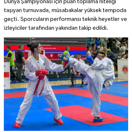
Dünya Şampiyonası için puan toplama niteliği
Resmi İlan
taşıyan turnuvada, müsabakalar yüksek tempoda
Rüya Tabirleri
geçti. Sporcuların performansı teknik heyetler ve
izleyiciler tarafından yakından takip edildi.
Sağlık
Şaphane
Simav
Siyaset
Spor
Tavşanlı
Teknoloji