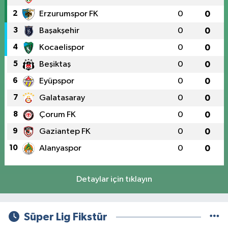
2
Erzurumspor FK
0
0
3
Başakşehir
0
0
4
Kocaelispor
0
0
5
Beşiktaş
0
0
6
Eyüpspor
0
0
7
Galatasaray
0
0
8
Çorum FK
0
0
9
Gaziantep FK
0
0
10
Alanyaspor
0
0
Detaylar için tıklayın
Süper Lig Fikstür