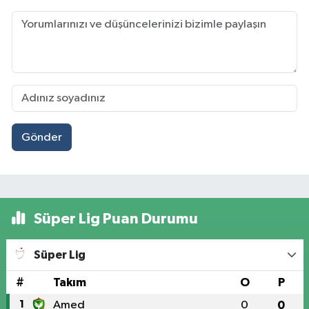
Gönder
Süper Lig Puan Durumu
Süper Lig
#
Takım
O
P
1
Amed
0
0