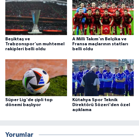
Beşiktaş ve
A Milli Takım'ın Belçika ve
Trabzonspor'un muhtemel
Fransa maçlarının statları
rakipleri belli oldu
belli oldu
Süper Lig'de çipli top
Kütahya Spor Teknik
dönemi başlıyor
Direktörü Sözeri’den özel
açıklama
Yorumlar