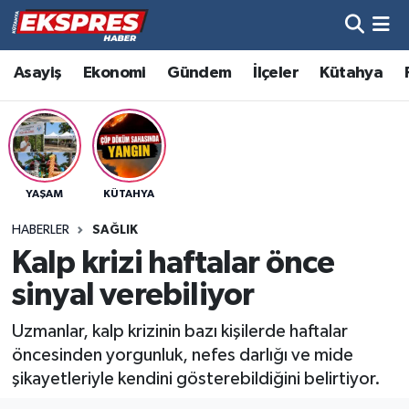
Altıntaş
Hava Durumu
Asayiş
Ekonomi
Gündem
İlçeler
Kütahya
Asayiş
Trafik Durumu
Aslanapa
Süper Lig Puan Durumu ve Fikstür
YAŞAM
KÜTAHYA
Biyografiler
Tüm Manşetler
HABERLER
SAĞLIK
Bölge
Son Dakika Haberleri
Kalp krizi haftalar önce
sinyal verebiliyor
Çavdarhisar
Haber Arşivi
Uzmanlar, kalp krizinin bazı kişilerde haftalar
Domaniç
öncesinden yorgunluk, nefes darlığı ve mide
şikayetleriyle kendini gösterebildiğini belirtiyor.
Dumlupınar