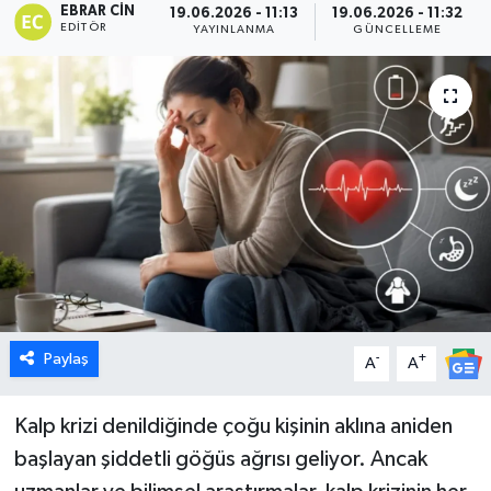
EBRAR CIN
19.06.2026 - 11:13
19.06.2026 - 11:32
EDITÖR
YAYINLANMA
GÜNCELLEME
Dünya
Eğitim
Ekonomi
Emet
Foto Galeri
Gediz
Paylaş
-
+
A
A
Genel
Kalp krizi denildiğinde çoğu kişinin aklına aniden
Gündem
başlayan şiddetli göğüs ağrısı geliyor. Ancak
Hisarcık