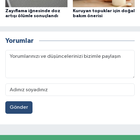
Zayıflama iğnesinde doz
Kuruyan topuklar için doğal
artışı ölümle sonuçlandı
bakım önerisi
Yorumlar
Gönder