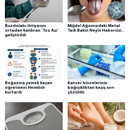
Buzdolabı ihtiyacını
Müjde! Ağzınızdaki Metal
ortadan kaldıran 'Toz Aşı'
Tadı Bakın Neyin Habercisi..
geliştirildi
Boğazına yemek kaçan
Kanser hücrelerinin
öğretmeni Heimlich
bağışıklıktan kaçış sırrı
kurtardı
çözüldü