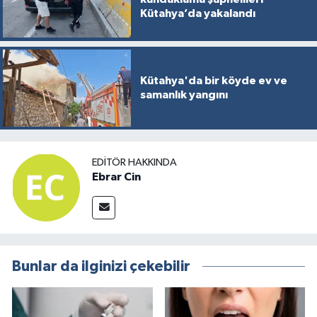
Kütahya’da yakalandı
Kütahya'da bir köyde ev ve
samanlık yangını
EDITÖR HAKKINDA
Ebrar Cin
Bunlar da ilginizi çekebilir