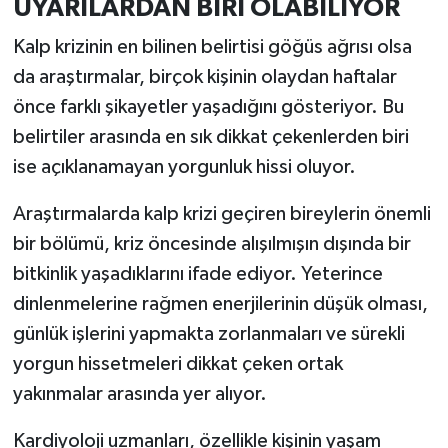
UYARILARDAN BİRİ OLABİLİYOR
Resmi İlan
Kalp krizinin en bilinen belirtisi göğüs ağrısı olsa
Rüya Tabirleri
da araştırmalar, birçok kişinin olaydan haftalar
önce farklı şikayetler yaşadığını gösteriyor. Bu
Sağlık
belirtiler arasında en sık dikkat çekenlerden biri
Şaphane
ise açıklanamayan yorgunluk hissi oluyor.
Simav
Araştırmalarda kalp krizi geçiren bireylerin önemli
bir bölümü, kriz öncesinde alışılmışın dışında bir
Siyaset
bitkinlik yaşadıklarını ifade ediyor. Yeterince
dinlenmelerine rağmen enerjilerinin düşük olması,
Spor
günlük işlerini yapmakta zorlanmaları ve sürekli
yorgun hissetmeleri dikkat çeken ortak
Tavşanlı
yakınmalar arasında yer alıyor.
Teknoloji
Kardiyoloji uzmanları, özellikle kişinin yaşam