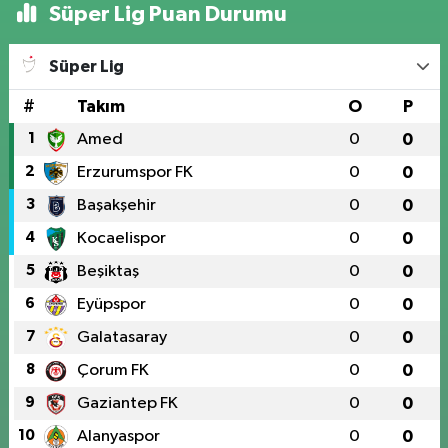
Süper Lig Puan Durumu
Süper Lig
#
Takım
O
P
1
Amed
0
0
2
Erzurumspor FK
0
0
3
Başakşehir
0
0
4
Kocaelispor
0
0
5
Beşiktaş
0
0
6
Eyüpspor
0
0
7
Galatasaray
0
0
8
Çorum FK
0
0
9
Gaziantep FK
0
0
10
Alanyaspor
0
0