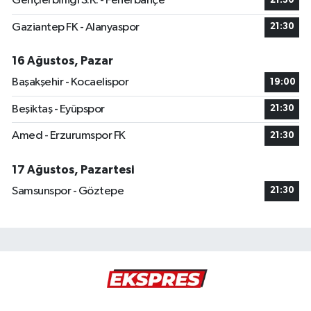
Gençlerbirliği S.K. - Fenerbahçe
21:30
Gaziantep FK - Alanyaspor
21:30
16 Ağustos, Pazar
Başakşehir - Kocaelispor
19:00
Beşiktaş - Eyüpspor
21:30
Amed - Erzurumspor FK
21:30
17 Ağustos, Pazartesi
Samsunspor - Göztepe
21:30