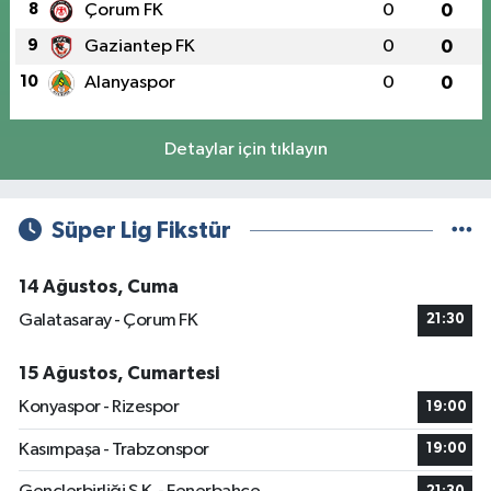
8
Çorum FK
0
0
9
Gaziantep FK
0
0
10
Alanyaspor
0
0
Detaylar için tıklayın
Süper Lig Fikstür
14 Ağustos, Cuma
Galatasaray - Çorum FK
21:30
15 Ağustos, Cumartesi
Konyaspor - Rizespor
19:00
Kasımpaşa - Trabzonspor
19:00