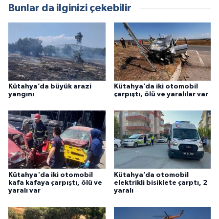
Bunlar da ilginizi çekebilir
Kütahya’da büyük arazi
Kütahya’da iki otomobil
yangını
çarpıştı, ölü ve yaralılar var
Kütahya'da iki otomobil
Kütahya’da otomobil
kafa kafaya çarpıştı, ölü ve
elektrikli bisiklete çarptı, 2
yaralı var
yaralı