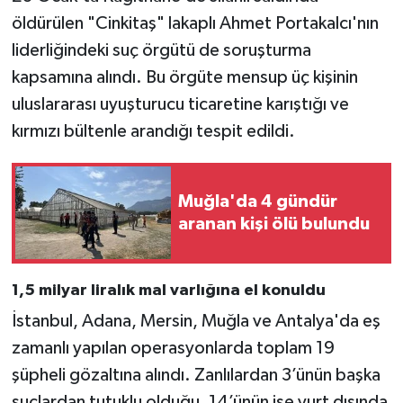
Türkiye
öldürülen "Cinkitaş" lakaplı Ahmet Portakalcı'nın
liderliğindeki suç örgütü de soruşturma
Video Galeri
kapsamına alındı. Bu örgüte mensup üç kişinin
uluslararası uyuşturucu ticaretine karıştığı ve
Yaşam
kırmızı bültenle arandığı tespit edildi.
Yemek Tarifleri
Muğla'da 4 gündür
aranan kişi ölü bulundu
1,5 milyar liralık mal varlığına el konuldu
İstanbul, Adana, Mersin, Muğla ve Antalya'da eş
zamanlı yapılan operasyonlarda toplam 19
şüpheli gözaltına alındı. Zanlılardan 3’ünün başka
suçlardan tutuklu olduğu, 14’ünün ise yurt dışında