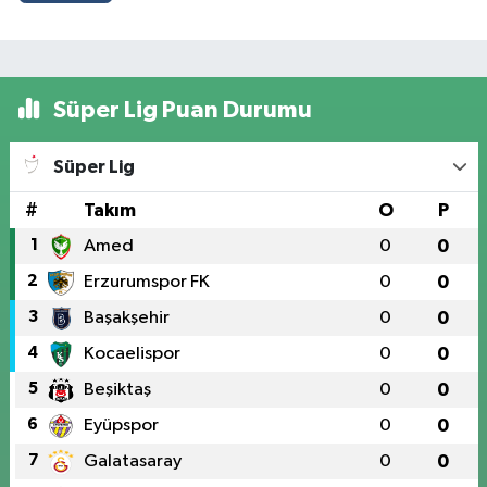
Süper Lig Puan Durumu
Süper Lig
#
Takım
O
P
1
Amed
0
0
2
Erzurumspor FK
0
0
3
Başakşehir
0
0
4
Kocaelispor
0
0
5
Beşiktaş
0
0
6
Eyüpspor
0
0
7
Galatasaray
0
0