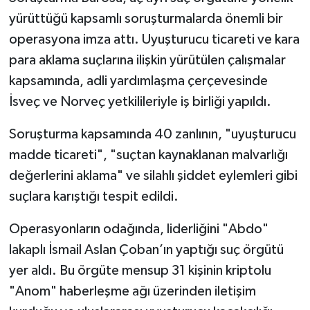
yürüttüğü kapsamlı soruşturmalarda önemli bir
İlçeler
operasyona imza attı. Uyuşturucu ticareti ve kara
para aklama suçlarına ilişkin yürütülen çalışmalar
Köşe Yazıları
kapsamında, adli yardımlaşma çerçevesinde
İsveç ve Norveç yetkilileriyle iş birliği yapıldı.
Kültür Sanat
Soruşturma kapsamında 40 zanlının, "uyuşturucu
Kütahya
madde ticareti", "suçtan kaynaklanan malvarlığı
Magazin
değerlerini aklama" ve silahlı şiddet eylemleri gibi
suçlara karıştığı tespit edildi.
Otomobil
Operasyonların odağında, liderliğini "Abdo"
Pazarlar
lakaplı İsmail Aslan Çoban’ın yaptığı suç örgütü
yer aldı. Bu örgüte mensup 31 kişinin kriptolu
Politika
"Anom" haberleşme ağı üzerinden iletişim