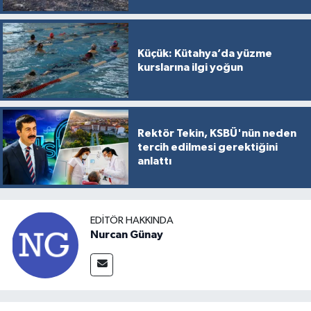
Küçük: Kütahya’da yüzme
kurslarına ilgi yoğun
Rektör Tekin, KSBÜ'nün neden
tercih edilmesi gerektiğini
anlattı
EDITÖR HAKKINDA
Nurcan Günay