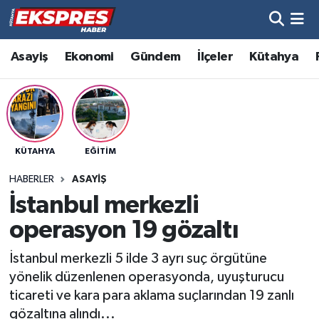
Altıntaş
Hava Durumu
Asayiş
Ekonomi
Gündem
İlçeler
Kütahya
Asayiş
Trafik Durumu
Aslanapa
Süper Lig Puan Durumu ve Fikstür
KÜTAHYA
EĞITIM
Biyografiler
Tüm Manşetler
HABERLER
ASAYIŞ
Bölge
Son Dakika Haberleri
İstanbul merkezli
operasyon 19 gözaltı
Çavdarhisar
Haber Arşivi
İstanbul merkezli 5 ilde 3 ayrı suç örgütüne
Domaniç
yönelik düzenlenen operasyonda, uyuşturucu
ticareti ve kara para aklama suçlarından 19 zanlı
Dumlupınar
gözaltına alındı...