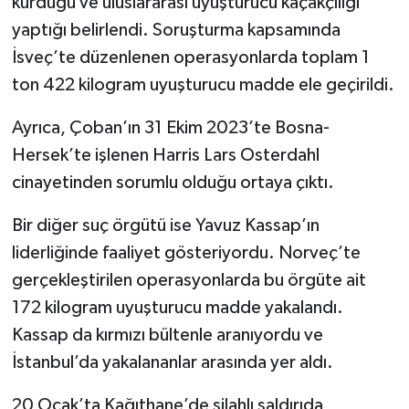
kurduğu ve uluslararası uyuşturucu kaçakçılığı
Resmi İlan
yaptığı belirlendi. Soruşturma kapsamında
Rüya Tabirleri
İsveç’te düzenlenen operasyonlarda toplam 1
ton 422 kilogram uyuşturucu madde ele geçirildi.
Sağlık
Ayrıca, Çoban’ın 31 Ekim 2023’te Bosna-
Şaphane
Hersek’te işlenen Harris Lars Osterdahl
cinayetinden sorumlu olduğu ortaya çıktı.
Simav
Bir diğer suç örgütü ise Yavuz Kassap’ın
Siyaset
liderliğinde faaliyet gösteriyordu. Norveç’te
gerçekleştirilen operasyonlarda bu örgüte ait
Spor
172 kilogram uyuşturucu madde yakalandı.
Tavşanlı
Kassap da kırmızı bültenle aranıyordu ve
İstanbul’da yakalananlar arasında yer aldı.
Teknoloji
20 Ocak’ta Kağıthane’de silahlı saldırıda