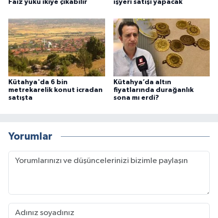
Faiz yükü ikiye çıkabilir
işyeri satışı yapacak
Kütahya'da 6 bin
Kütahya’da altın
metrekarelik konut icradan
fiyatlarında durağanlık
satışta
sona mı erdi?
Yorumlar