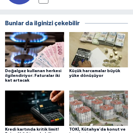
Bunlar da ilginizi çekebilir
Doğalgaz kullanan herkesi
Küçük harcamalar büyük
ilgilendiriyor: Faturalar iki
yüke dönüşüyor
kat artacak
Kredi kartında kritik limit!
TOKİ, Kütahya’da konut ve