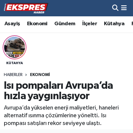
Altıntaş
Hava Durumu
Asayiş
Ekonomi
Gündem
İlçeler
Kütahya
Asayiş
Trafik Durumu
Aslanapa
Süper Lig Puan Durumu ve Fikstür
KÜTAHYA
Biyografiler
Tüm Manşetler
HABERLER
EKONOMI
Bölge
Son Dakika Haberleri
Isı pompaları Avrupa’da
hızla yaygınlaşıyor
Çavdarhisar
Haber Arşivi
Avrupa’da yükselen enerji maliyetleri, haneleri
Domaniç
alternatif ısınma çözümlerine yöneltti. Isı
pompası satışları rekor seviyeye ulaştı.
Dumlupınar