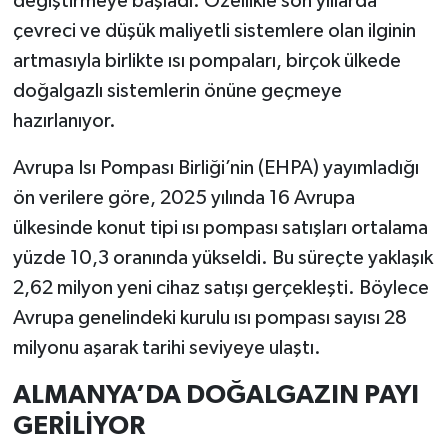
değiştirmeye başladı. Özellikle son yıllarda
çevreci ve düşük maliyetli sistemlere olan ilginin
İlçeler
artmasıyla birlikte ısı pompaları, birçok ülkede
doğalgazlı sistemlerin önüne geçmeye
Köşe Yazıları
hazırlanıyor.
Kültür Sanat
Avrupa Isı Pompası Birliği’nin (EHPA) yayımladığı
ön verilere göre, 2025 yılında 16 Avrupa
Kütahya
ülkesinde konut tipi ısı pompası satışları ortalama
Magazin
yüzde 10,3 oranında yükseldi. Bu süreçte yaklaşık
2,62 milyon yeni cihaz satışı gerçekleşti. Böylece
Otomobil
Avrupa genelindeki kurulu ısı pompası sayısı 28
milyonu aşarak tarihi seviyeye ulaştı.
Pazarlar
ALMANYA’DA DOĞALGAZIN PAYI
Politika
GERİLİYOR