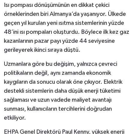
Resmi İlan
Isı pompası dönüşümünün en dikkat çekici
örneklerinden biri Almanya’da yaşanıyor. Ülkede
Rüya Tabirleri
geçen yıl kurulan yeni ısıtma sistemlerinin yüzde
48’ini ısı pompaları oluşturdu. Böylece ilk kez gaz
Sağlık
kazanlarının pazar payı yüzde 44 seviyesine
Şaphane
gerileyerek ikinci sıraya düştü.
Simav
Uzmanlara göre bu değişim, yalnızca çevreci
politikaların değil, aynı zamanda ekonomik
Siyaset
kaygıların da sonucu olarak öne çıkıyor. Elektrik
destekli sistemlerin daha düşük enerji tüketimi
Spor
sağlaması ve uzun vadede maliyet avantajı
sunması, kullanıcıların tercihlerini doğrudan
Tavşanlı
etkiliyor.
Teknoloji
EHPA Genel Direktörü Paul Kenny, yüksek enerji