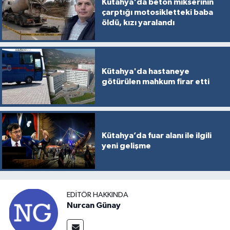
Kütahya'da beton mikserinin
çarptığı motosikletteki baba
öldü, kızı yaralandı
Kütahya'da hastaneye
götürülen mahkum firar etti
Kütahya’da fuar alanı ile ilgili
yeni gelişme
EDITÖR HAKKINDA
Nurcan Günay