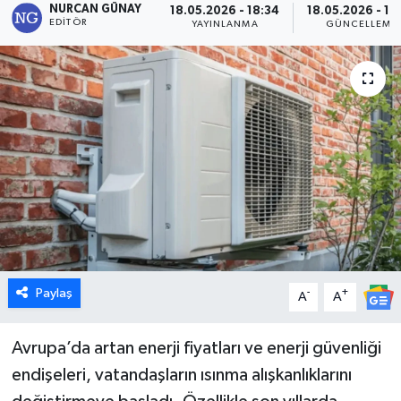
NURCAN GÜNAY
18.05.2026 - 18:34
18.05.2026 - 18
EDITÖR
YAYINLANMA
GÜNCELLEME
Dünya
Eğitim
Ekonomi
Emet
Foto Galeri
Gediz
Paylaş
-
+
A
A
Genel
Avrupa’da artan enerji fiyatları ve enerji güvenliği
Gündem
endişeleri, vatandaşların ısınma alışkanlıklarını
Hisarcık