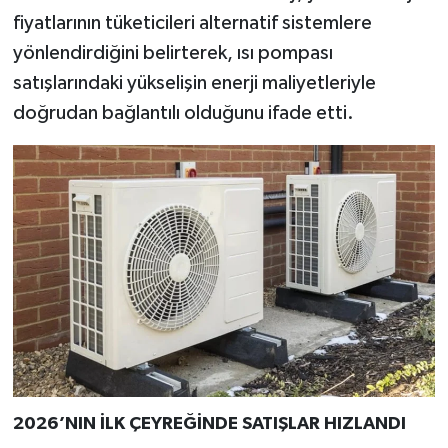
Türkiye
fiyatlarının tüketicileri alternatif sistemlere
yönlendirdiğini belirterek, ısı pompası
Video Galeri
satışlarındaki yükselişin enerji maliyetleriyle
doğrudan bağlantılı olduğunu ifade etti.
Yaşam
Yemek Tarifleri
2026’NIN İLK ÇEYREĞİNDE SATIŞLAR HIZLANDI