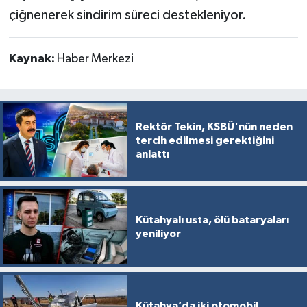
çiğnenerek sindirim süreci destekleniyor.
Kaynak:
Haber Merkezi
Rektör Tekin, KSBÜ'nün neden
tercih edilmesi gerektiğini
anlattı
Kütahyalı usta, ölü bataryaları
yeniliyor
Kütahya’da iki otomobil