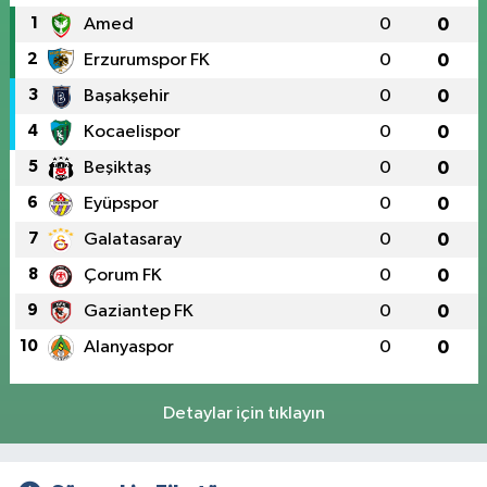
1
Amed
0
0
2
Erzurumspor FK
0
0
3
Başakşehir
0
0
4
Kocaelispor
0
0
5
Beşiktaş
0
0
6
Eyüpspor
0
0
7
Galatasaray
0
0
8
Çorum FK
0
0
9
Gaziantep FK
0
0
10
Alanyaspor
0
0
Detaylar için tıklayın