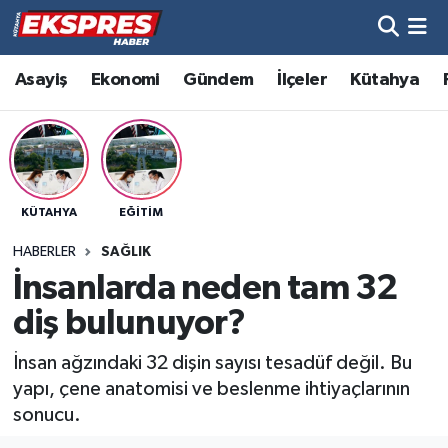
Altıntaş
Hava Durumu
Asayiş
Ekonomi
Gündem
İlçeler
Kütahya
Asayiş
Trafik Durumu
Aslanapa
Süper Lig Puan Durumu ve Fikstür
KÜTAHYA
EĞITIM
Biyografiler
Tüm Manşetler
HABERLER
SAĞLIK
Bölge
Son Dakika Haberleri
İnsanlarda neden tam 32
diş bulunuyor?
Çavdarhisar
Haber Arşivi
İnsan ağzındaki 32 dişin sayısı tesadüf değil. Bu
Domaniç
yapı, çene anatomisi ve beslenme ihtiyaçlarının
sonucu.
Dumlupınar