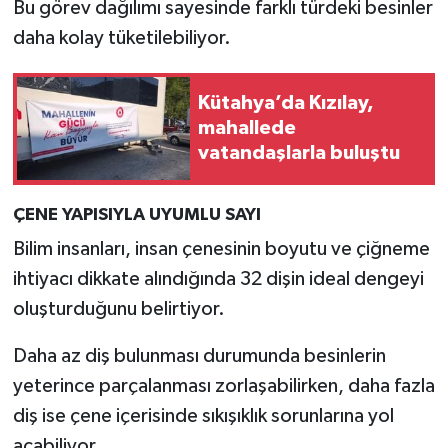
Bu görev dağılımı sayesinde farklı türdeki besinler
Türkiye
daha kolay tüketilebiliyor.
Video Galeri
Kütahya’da Kızılay,
Yaşam
mahallede
vatandaşlarla buluştu
Yemek Tarifleri
ÇENE YAPISIYLA UYUMLU SAYI
Bilim insanları, insan çenesinin boyutu ve çiğneme
ihtiyacı dikkate alındığında 32 dişin ideal dengeyi
oluşturduğunu belirtiyor.
Daha az diş bulunması durumunda besinlerin
yeterince parçalanması zorlaşabilirken, daha fazla
diş ise çene içerisinde sıkışıklık sorunlarına yol
açabiliyor.