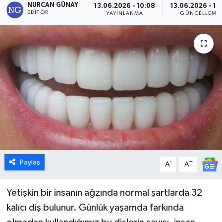
NURCAN GÜNAY
13.06.2026 - 10:08
13.06.2026 - 11
EDITÖR
YAYINLANMA
GÜNCELLEME
Dünya
Eğitim
Ekonomi
Emet
Foto Galeri
Gediz
Paylaş
-
+
A
A
Genel
Yetişkin bir insanın ağzında normal şartlarda 32
Gündem
kalıcı diş bulunur. Günlük yaşamda farkında
Hisarcık