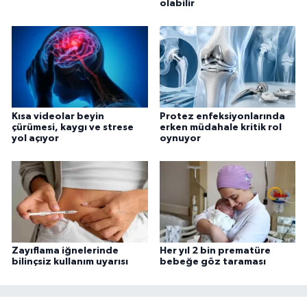
olabilir
Kısa videolar beyin
Protez enfeksiyonlarında
çürümesi, kaygı ve strese
erken müdahale kritik rol
yol açıyor
oynuyor
Zayıflama iğnelerinde
Her yıl 2 bin prematüre
bilinçsiz kullanım uyarısı
bebeğe göz taraması