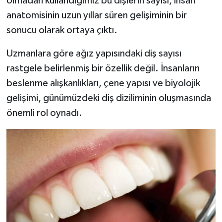
olmadan kullandığımız bu dişlerin sayısı, insan
anatomisinin uzun yıllar süren gelişiminin bir
İlçeler
sonucu olarak ortaya çıktı.
Köşe Yazıları
Uzmanlara göre ağız yapısındaki diş sayısı
rastgele belirlenmiş bir özellik değil. İnsanların
Kültür Sanat
beslenme alışkanlıkları, çene yapısı ve biyolojik
gelişimi, günümüzdeki diş diziliminin oluşmasında
Kütahya
önemli rol oynadı.
Magazin
Otomobil
Pazarlar
Politika