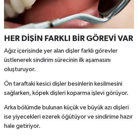
Resmi İlan
Rüya Tabirleri
Sağlık
HER DİŞİN FARKLI BİR GÖREVİ VAR
Şaphane
Ağız içerisinde yer alan dişler farklı görevler
üstlenerek sindirim sürecinin ilk aşamasını
Simav
oluşturuyor.
Siyaset
Ön taraftaki kesici dişler besinlerin kesilmesini
sağlarken, köpek dişleri koparma işlevi görüyor.
Spor
Arka bölümde bulunan küçük ve büyük azı dişleri
Tavşanlı
ise yiyecekleri ezerek öğütüyor ve sindirime hazır
hale getiriyor.
Teknoloji