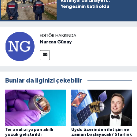
Kütahya'da cinayet!..
Yengesinin katili oldu
EDITÖR HAKKINDA
Nurcan Günay
Bunlar da ilginizi çekebilir
Ter analizi yapan akıllı
Uydu üzerinden iletişim ne
yüzük geliştirildi
zaman başlayacak? Starlink