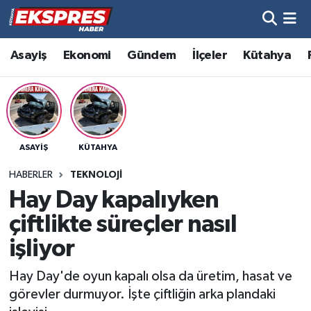
Altıntaş
Hava Durumu
Asayiş
Ekonomi
Gündem
İlçeler
Kütahya
Asayiş
Trafik Durumu
Aslanapa
Süper Lig Puan Durumu ve Fikstür
ASAYIŞ
KÜTAHYA
Biyografiler
Tüm Manşetler
HABERLER
TEKNOLOJI
Bölge
Son Dakika Haberleri
Hay Day kapalıyken
çiftlikte süreçler nasıl
Çavdarhisar
Haber Arşivi
işliyor
Domaniç
Hay Day'de oyun kapalı olsa da üretim, hasat ve
görevler durmuyor. İşte çiftliğin arka plandaki
Dumlupınar