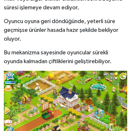
Türkiye
süresi işlemeye devam ediyor.
Video Galeri
Oyuncu oyuna geri döndüğünde, yeterli süre
geçmişse ürünler hasada hazır şekilde bekliyor
Yaşam
oluyor.
Yemek Tarifleri
Bu mekanizma sayesinde oyuncular sürekli
oyunda kalmadan çiftliklerini geliştirebiliyor.