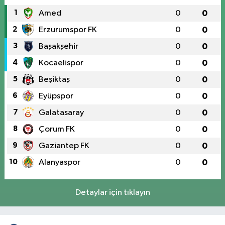
1
Amed
0
0
2
Erzurumspor FK
0
0
3
Başakşehir
0
0
4
Kocaelispor
0
0
5
Beşiktaş
0
0
6
Eyüpspor
0
0
7
Galatasaray
0
0
8
Çorum FK
0
0
9
Gaziantep FK
0
0
10
Alanyaspor
0
0
Detaylar için tıklayın