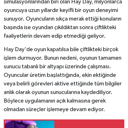
simülasyonlarından biri olan Hay Day, milyonlarca
oyuncuya uzun yıllardır keyifli bir oyun deneyimi
İlçeler
sunuyor. Oyuncuların sıkça merak ettiği konuların
başında ise oyundan çıkıldıktan sonra çiftlikteki
Köşe Yazıları
faaliyetlerin devam edip etmediği geliyor.
Kültür Sanat
Hay Day'de oyun kapatılsa bile çiftlikteki birçok
Kütahya
işlem durmuyor. Bunun nedeni, oyunun tamamen
sunucu tabanlı bir altyapı üzerinde çalışması.
Magazin
Oyuncular üretim başlattığında, ekin ektiğinde
veya belirli görevleri aktive ettiğinde tüm bilgiler
Otomobil
anlık olarak oyunun sunucularına kaydediliyor.
Böylece uygulamanın açık kalmasına gerek
Pazarlar
olmadan süreçler işlemeye devam ediyor.
Politika