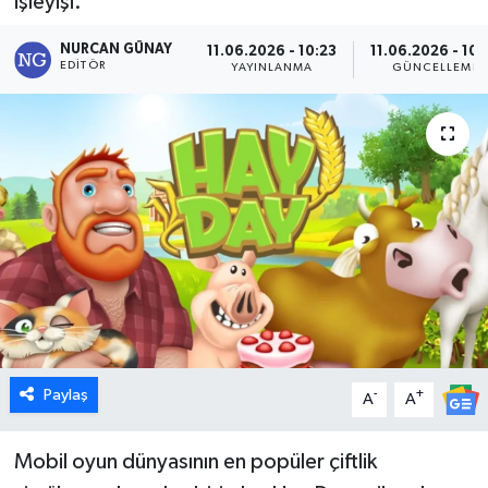
işleyişi.
Dünya
NURCAN GÜNAY
11.06.2026 - 10:23
11.06.2026 - 10:
EDITÖR
YAYINLANMA
GÜNCELLEME
Eğitim
Ekonomi
Emet
Foto Galeri
Gediz
Genel
Paylaş
-
+
A
A
Gündem
Mobil oyun dünyasının en popüler çiftlik
Hisarcık