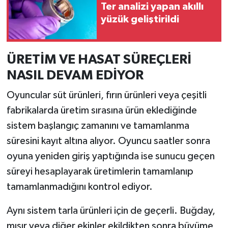
Resmi İlan
Ter analizi yapan akıllı
yüzük geliştirildi
Rüya Tabirleri
Sağlık
ÜRETİM VE HASAT SÜREÇLERİ
NASIL DEVAM EDİYOR
Şaphane
Oyuncular süt ürünleri, fırın ürünleri veya çeşitli
Simav
fabrikalarda üretim sırasına ürün eklediğinde
sistem başlangıç zamanını ve tamamlanma
Siyaset
süresini kayıt altına alıyor. Oyuncu saatler sonra
oyuna yeniden giriş yaptığında ise sunucu geçen
Spor
süreyi hesaplayarak üretimlerin tamamlanıp
Tavşanlı
tamamlanmadığını kontrol ediyor.
Aynı sistem tarla ürünleri için de geçerli. Buğday,
Teknoloji
mısır veya diğer ekinler ekildikten sonra büyüme