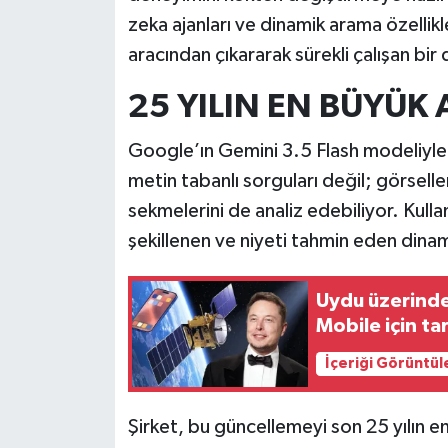
zeka ajanları ve dinamik arama özellik
İlçeler
aracından çıkararak sürekli çalışan bir 
Köşe Yazıları
25 YILIN EN BÜYÜK
Kültür Sanat
Google’ın Gemini 3.5 Flash modeliyle 
metin tabanlı sorguları değil; görsell
Kütahya
sekmelerini de analiz edebiliyor. Kull
şekillenen ve niyeti tahmin eden dinam
Magazin
Uydu üzerinde
Otomobil
Mobile için tar
Pazarlar
İçeriği Görüntül
Politika
Şirket, bu güncellemeyi son 25 yılın