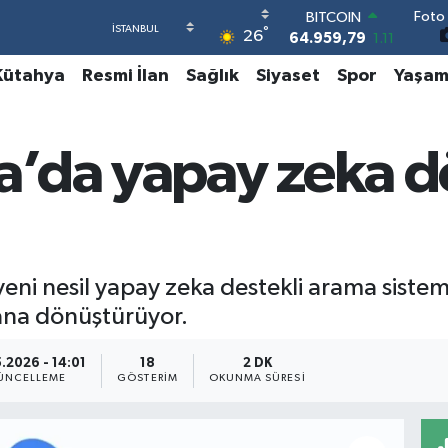
64.959,79
1.11
Foto 
DOLAR
°
26
47,7436
0.18
EURO
Kütahya
Resmi İlan
Sağlık
Siyaset
Spor
Yaşa
55,2510
0.32
STERLİN
64,4811
0.38
GRAM ALTIN
a’da yapay zeka 
6660.55
0.03
BİST100
13.779
-14
eni nesil yapay zeka destekli arama sistemiy
stana dönüştürüyor.
.2026 - 14:01
18
2 DK
ÜNCELLEME
GÖSTERIM
OKUNMA SÜRESI