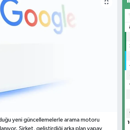
duğu yeni güncellemelerle arama motoru
1
nıyor. Şirket, geliştirdiği arka plan yapay