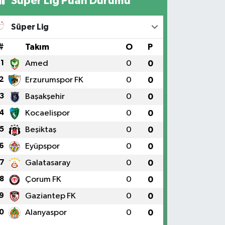
Süper Lig Puan Durumu
Süper Lig
#
Takım
O
P
1
Amed
0
0
2
Erzurumspor FK
0
0
3
Başakşehir
0
0
4
Kocaelispor
0
0
5
Beşiktaş
0
0
6
Eyüpspor
0
0
7
Galatasaray
0
0
8
Çorum FK
0
0
9
Gaziantep FK
0
0
0
Alanyaspor
0
0