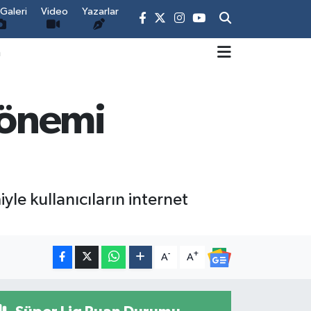
Galeri
Video
Yazarlar
m
dönemi
le kullanıcıların internet
-
+
A
A