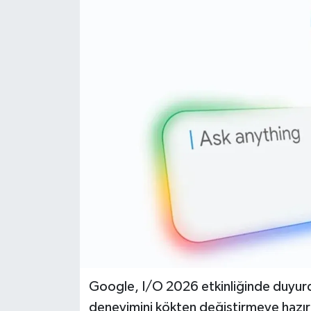
Dünya
Eğitim
Ekonomi
Emet
Foto Galeri
Gediz
Genel
Gündem
Google, I/O 2026 etkinliğinde duyur
deneyimini kökten değiştirmeye hazırla
Hisarcık