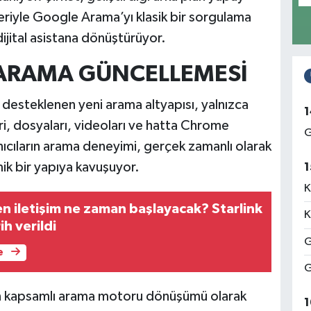
leriyle Google Arama’yı klasik bir sorgulama
dijital asistana dönüştürüyor.
 ARAMA GÜNCELLEMESİ
desteklenen yeni arama altyapısı, yalnızca
1
eri, dosyaları, videoları ve hatta Chrome
G
anıcıların arama deneyimi, gerçek zamanlı olarak
ik bir yapıya kavuşuyor.
1
K
n iletişim ne zaman başlayacak? Starlink
K
ih verildi
G
e
G
 en kapsamlı arama motoru dönüşümü olarak
1