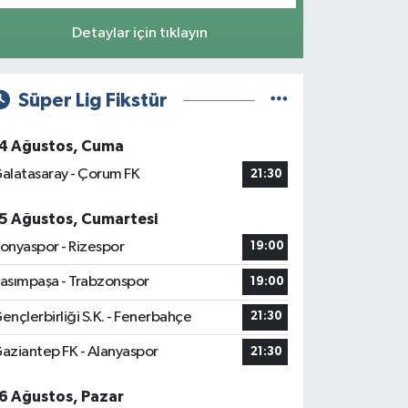
Detaylar için tıklayın
Süper Lig Fikstür
4 Ağustos, Cuma
alatasaray - Çorum FK
21:30
5 Ağustos, Cumartesi
onyaspor - Rizespor
19:00
asımpaşa - Trabzonspor
19:00
ençlerbirliği S.K. - Fenerbahçe
21:30
aziantep FK - Alanyaspor
21:30
6 Ağustos, Pazar