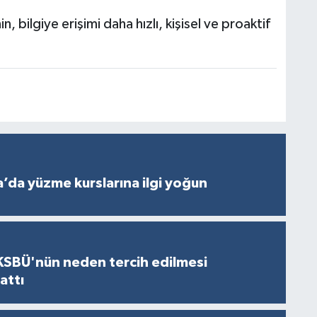
 bilgiye erişimi daha hızlı, kişisel ve proaktif
’da yüzme kurslarına ilgi yoğun
KSBÜ'nün neden tercih edilmesi
attı