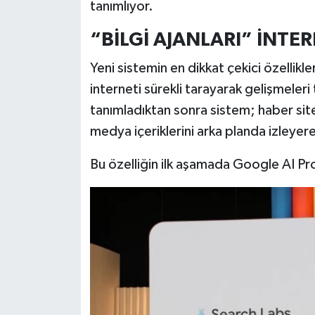
Resmi İlan
tanımlıyor.
“BİLGİ AJANLARI” İNTER
Rüya Tabirleri
Yeni sistemin en dikkat çekici özellikleri
Sağlık
interneti sürekli tarayarak gelişmeleri t
tanımladıktan sonra sistem; haber sitel
Şaphane
medya içeriklerini arka planda izleyerek
Simav
Bu özelliğin ilk aşamada Google AI Pro
Siyaset
Spor
Tavşanlı
Teknoloji