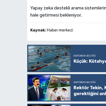
Yapay zeka destekli arama sistemlerinin,
hale getirmesi bekleniyor.
Kaynak:
Haber merkezi
EDITÖRÜN SEÇTIĞI
Küçük: Kütahya
EDITÖRÜN SEÇTIĞI
Rektör Tekin, 
gerektiğini anl