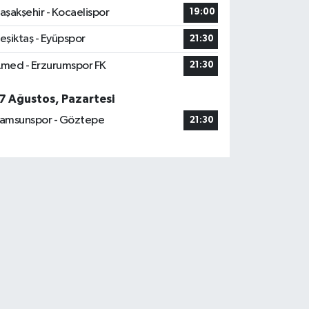
aşakşehir - Kocaelispor
19:00
eşiktaş - Eyüpspor
21:30
med - Erzurumspor FK
21:30
7 Ağustos, Pazartesi
amsunspor - Göztepe
21:30