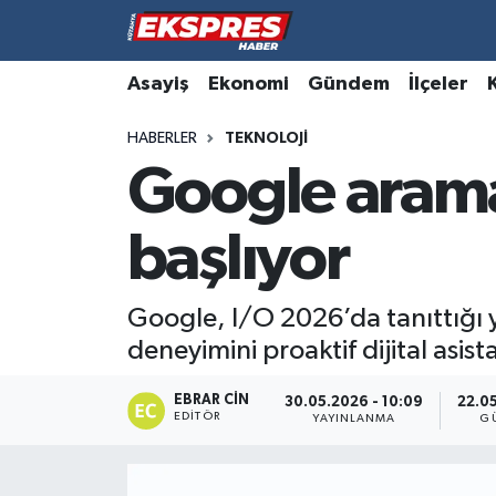
Altıntaş
Hava Durumu
Asayiş
Ekonomi
Gündem
İlçeler
HABERLER
TEKNOLOJI
Asayiş
Trafik Durumu
Google aram
Aslanapa
Süper Lig Puan Durumu ve Fikstür
başlıyor
Biyografiler
Tüm Manşetler
Bölge
Son Dakika Haberleri
Google, I/O 2026’da tanıttığı y
deneyimini proaktif dijital asi
Çavdarhisar
Haber Arşivi
EBRAR CIN
30.05.2026 - 10:09
22.05
EDITÖR
Domaniç
YAYINLANMA
G
Dumlupınar