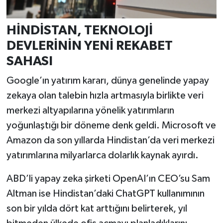
Türkiye
HİNDİSTAN, TEKNOLOJİ
Video Galeri
DEVLERİNİN YENİ REKABET
SAHASI
Yaşam
Google’ın yatırım kararı, dünya genelinde yapay
Yemek Tarifleri
zekaya olan talebin hızla artmasıyla birlikte veri
merkezi altyapılarına yönelik yatırımların
yoğunlaştığı bir döneme denk geldi. Microsoft ve
Amazon da son yıllarda Hindistan’da veri merkezi
yatırımlarına milyarlarca dolarlık kaynak ayırdı.
ABD’li yapay zeka şirketi OpenAI’ın CEO’su Sam
Altman ise Hindistan’daki ChatGPT kullanımının
son bir yılda dört kat arttığını belirterek, yıl