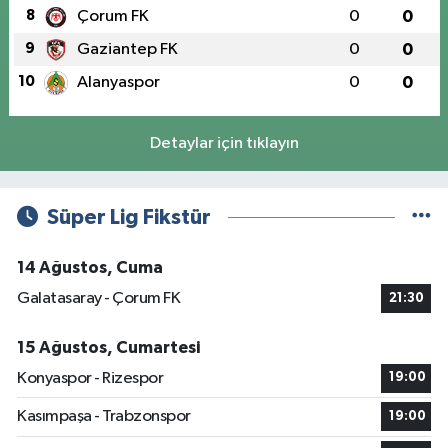
8
Çorum FK
0
0
9
Gaziantep FK
0
0
10
Alanyaspor
0
0
Detaylar için tıklayın
Süper Lig Fikstür
14 Ağustos, Cuma
Galatasaray - Çorum FK
21:30
15 Ağustos, Cumartesi
Konyaspor - Rizespor
19:00
Kasımpaşa - Trabzonspor
19:00