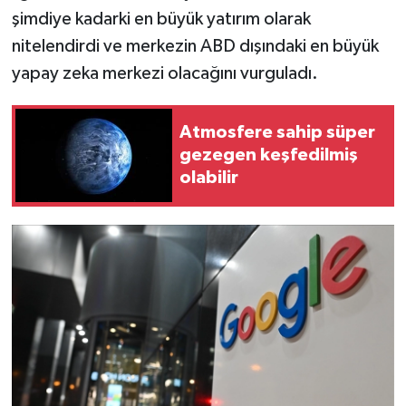
Resmi İlan
şimdiye kadarki en büyük yatırım olarak
nitelendirdi ve merkezin ABD dışındaki en büyük
Rüya Tabirleri
yapay zeka merkezi olacağını vurguladı.
Sağlık
Atmosfere sahip süper
Şaphane
gezegen keşfedilmiş
olabilir
Simav
Siyaset
Spor
Tavşanlı
Teknoloji