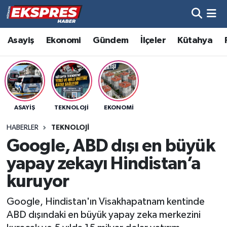
Altıntaş
Hava Durumu
Asayiş
Ekonomi
Gündem
İlçeler
Kütahya
Asayiş
Trafik Durumu
Aslanapa
Süper Lig Puan Durumu ve Fikstür
ASAYIŞ
TEKNOLOJI
EKONOMI
Biyografiler
Tüm Manşetler
HABERLER
TEKNOLOJI
Bölge
Son Dakika Haberleri
Google, ABD dışı en büyük
yapay zekayı Hindistan’a
Çavdarhisar
Haber Arşivi
kuruyor
Domaniç
Google, Hindistan'ın Visakhapatnam kentinde
ABD dışındaki en büyük yapay zeka merkezini
Dumlupınar