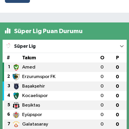
Süper Lig Puan Durumu
Süper Lig
#
Takım
O
P
1
Amed
0
0
2
Erzurumspor FK
0
0
3
Başakşehir
0
0
4
Kocaelispor
0
0
5
Beşiktaş
0
0
6
Eyüpspor
0
0
7
Galatasaray
0
0