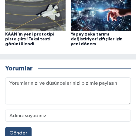
KAAN'ın yeni prototipi
Yapay zeka tarımı
piste çıktı! Taksi testi
değiştiriyor! çiftçiler için
görüntülendi
yeni dönem
Yorumlar
Gönder