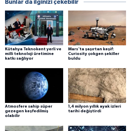
Bunlar da ilginizi çekebilir
Kütahya Teknokent yerli ve
Mars'ta şaşırtan keşif:
milli teknoloji üretimine
Curiosity çokgen şekiller
katkı sağlıyor
buldu
Atmosfere sahip süper
1,4 milyon yıllık ayak izleri
gezegen keşfedilmiş
tarihi değiştirdi
olabilir