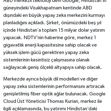
ABD merkezli teknoloji devi Google, Hindistan’ın
güneyindeki Visakhapatnam kentinde ABD
İlçeler
dışındaki en büyük yapay zeka merkezini kurmayı
planladığını açıkladı. Şirket, önümüzdeki beş yıl
Köşe Yazıları
içinde Hindistan’a toplam 15 milyar dolar yatırım
Kültür Sanat
yapacak. NDTV’nin haberine göre, merkez 1
gigavatlık enerji kapasitesine sahip olacak ve
Kütahya
yüksek işlem gücü gerektiren yapay zeka
sistemlerinin kesintisiz çalışmasına olanak
Magazin
sağlayacak geniş ölçekli altyapıya sahip olacak.
Otomobil
Merkezde ayrıca büyük dil modelleri ve diğer
yapay zeka sistemlerinin performansını artıracak
Pazarlar
genişletilmiş fiber optik ağlar bulunacak. Google
Politika
Cloud Üst Yöneticisi Thomas Kurian, merkez ile
ilgili açıklamasında, bu yatırımı Hindistan’daki