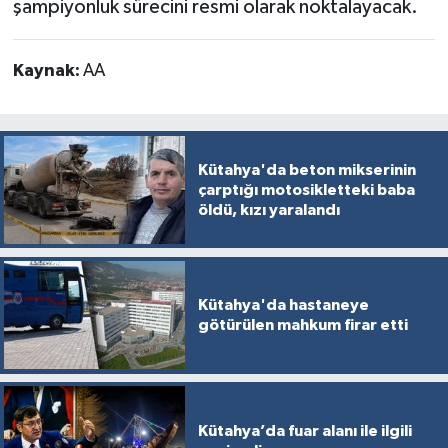
şampiyonluk sürecini resmi olarak noktalayacak.
Türkiye
Video Galeri
Kaynak:
AA
Yaşam
Kütahya'da beton mikserinin
Yemek Tarifleri
çarptığı motosikletteki baba
öldü, kızı yaralandı
Kütahya'da hastaneye
götürülen mahkum firar etti
Kütahya’da fuar alanı ile ilgili