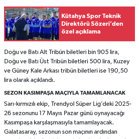
Resmi İlan
Kütahya Spor Teknik
Rüya Tabirleri
Direktörü Sözeri’den
özel açıklama
Sağlık
Şaphane
Doğu ve Batı Alt Tribün biletleri bin 905 lira,
Doğu ve Batı Üst Tribün biletleri 500 lira, Kuzey
Simav
ve Güney Kale Arkası tribün biletleri ise 190,50
lira olarak açıklandı.
Siyaset
SEZON KASIMPAŞA MAÇIYLA TAMAMLANACAK
Spor
Sarı-kırmızılı ekip, Trendyol Süper Lig’deki 2025-
26 sezonunu 17 Mayıs Pazar günü oynayacağı
Tavşanlı
Kasımpaşa karşılaşmasıyla tamamlayacak.
Teknoloji
Galatasaray, sezonun son maçının ardından