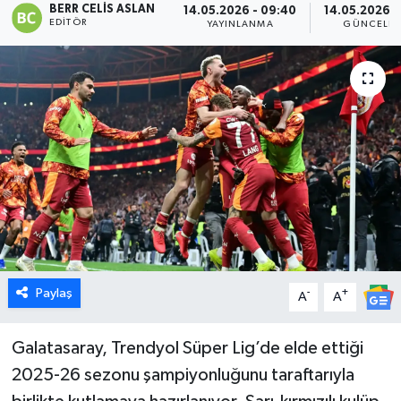
BERR CELIS ASLAN
14.05.2026 - 09:40
14.05.2026 -
EDITÖR
YAYINLANMA
GÜNCELLE
Dünya
Eğitim
Ekonomi
Emet
Foto Galeri
Gediz
Paylaş
-
+
A
A
Genel
Galatasaray, Trendyol Süper Lig’de elde ettiği
Gündem
2025-26 sezonu şampiyonluğunu taraftarıyla
Hisarcık