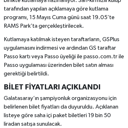
birlikte kutlamaya hazırlanıyor. Sarı-kırmızılı kulüp
tarafından yapılan açıklamaya göre kutlama
İlçeler
programı, 15 Mayıs Cuma günü saat 19.05’te
RAMS Park’ta gerçekleştirilecek.
Köşe Yazıları
Kutlamaya katılmak isteyen taraftarların, GSPlus
Kültür Sanat
uygulamasını indirmesi ve ardından GS taraftar
Passo kartı veya Passo üyeliği ile passo.com.tr ile
Kütahya
Passo uygulaması üzerinden bilet satın alması
Magazin
gerektiği belirtildi.
BİLET FİYATLARI AÇIKLANDI
Otomobil
Galatasaray’ın şampiyonluk organizasyonu için
Pazarlar
belirlenen bilet fiyatları da duyuruldu. Açıklanan
listeye göre saha içi paket biletleri 19 bin 50
Politika
liradan satışa sunulacak.