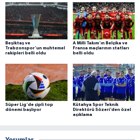
Beşiktaş ve
A Milli Takım'ın Belçika ve
Trabzonspor'un muhtemel
Fransa maçlarının statları
rakipleri belli oldu
belli oldu
Süper Lig'de çipli top
Kütahya Spor Teknik
dönemi başlıyor
Direktörü Sözeri’den özel
açıklama
Yorumlar