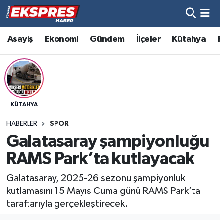
Altıntaş
Hava Durumu
Asayiş
Ekonomi
Gündem
İlçeler
Kütahya
Asayiş
Trafik Durumu
Aslanapa
Süper Lig Puan Durumu ve Fikstür
KÜTAHYA
Biyografiler
Tüm Manşetler
HABERLER
SPOR
Bölge
Son Dakika Haberleri
Galatasaray şampiyonluğu
RAMS Park’ta kutlayacak
Çavdarhisar
Haber Arşivi
Galatasaray, 2025-26 sezonu şampiyonluk
Domaniç
kutlamasını 15 Mayıs Cuma günü RAMS Park’ta
taraftarıyla gerçekleştirecek.
Dumlupınar