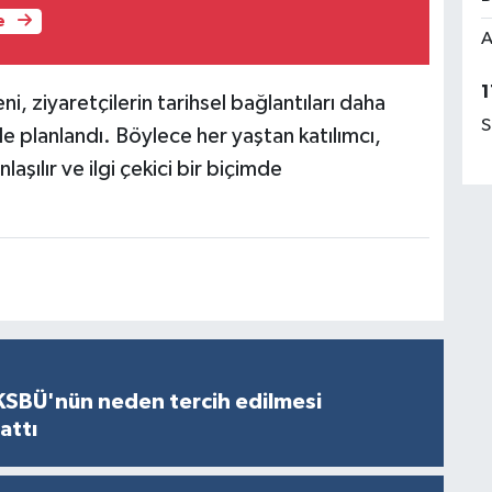
e
A
1
, ziyaretçilerin tarihsel bağlantıları daha
S
e planlandı. Böylece her yaştan katılımcı,
laşılır ve ilgi çekici bir biçimde
KSBÜ'nün neden tercih edilmesi
attı