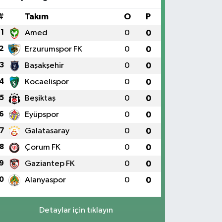
#
Takım
O
P
1
Amed
0
0
2
Erzurumspor FK
0
0
3
Başakşehir
0
0
4
Kocaelispor
0
0
5
Beşiktaş
0
0
6
Eyüpspor
0
0
7
Galatasaray
0
0
8
Çorum FK
0
0
9
Gaziantep FK
0
0
0
Alanyaspor
0
0
Detaylar için tıklayın