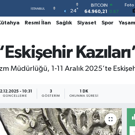
Foto 
BITCOIN
°
24
64.960,21
0.87
DOLAR
Kütahya
Resmi İlan
Sağlık
Siyaset
Spor
Yaşa
47,7436
0.18
EURO
55,2510
0.32
STERLİN
Eskişehir Kazıları”
64,4811
0.38
GRAM ALTIN
6660.55
0.03
urizm Müdürlüğü, 1-11 Aralık 2025’te Eskişehi
BİST100
13.779
-14
2.12.2025 - 10:31
3
1 DK
GÜNCELLEME
GÖSTERIM
OKUNMA SÜRESI