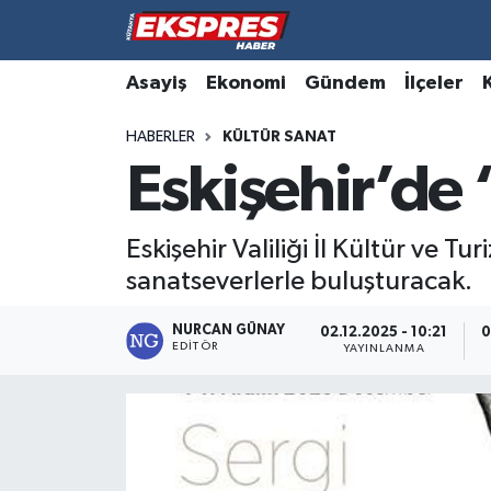
Altıntaş
Hava Durumu
Asayiş
Ekonomi
Gündem
İlçeler
HABERLER
KÜLTÜR SANAT
Asayiş
Trafik Durumu
Eskişehir’de “
Aslanapa
Süper Lig Puan Durumu ve Fikstür
Eskişehir Valiliği İl Kültür ve T
Biyografiler
Tüm Manşetler
sanatseverlerle buluşturacak.
Bölge
Son Dakika Haberleri
NURCAN GÜNAY
02.12.2025 - 10:21
0
EDITÖR
YAYINLANMA
Çavdarhisar
Haber Arşivi
Domaniç
Dumlupınar