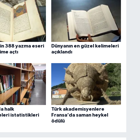
in 388 yazma eseri
Dünyanın en güzel kelimeleri
şime açtı
açıklandı
a halk
Türk akademisyenlere
eri istatistikleri
Fransa’da saman heykel
ödülü