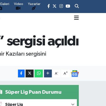
Galeri
Video
Yazarlar
m
 sergisi açıldı
r Kazıları sergisini
-
+
A
A
Süper Lig Puan Durumu
Süper Lig