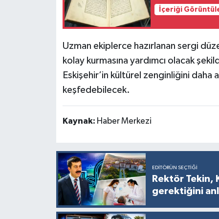
Resmi İlan
İçeriği Görüntül
Rüya Tabirleri
Uzman ekiplerce hazırlanan sergi düzeni
Sağlık
kolay kurmasına yardımcı olacak şekild
Eskişehir’in kültürel zenginliğini daha an
Şaphane
keşfedebilecek.
Simav
Kaynak:
Haber Merkezi
Siyaset
Spor
EDITÖRÜN SEÇTIĞI
Tavşanlı
Rektör Tekin, 
gerektiğini anl
Teknoloji