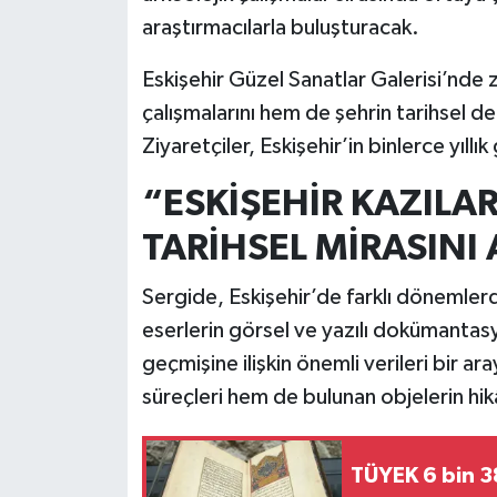
araştırmacılarla buluşturacak.
İlçeler
Eskişehir Güzel Sanatlar Galerisi’nde z
Köşe Yazıları
çalışmalarını hem de şehrin tarihsel der
Ziyaretçiler, Eskişehir’in binlerce yıll
Kültür Sanat
“ESKİŞEHİR KAZILAR
Kütahya
TARİHSEL MİRASINI
Magazin
Sergide, Eskişehir’de farklı dönemlerd
eserlerin görsel ve yazılı dokümantasyo
Otomobil
geçmişine ilişkin önemli verileri bir ar
Pazarlar
süreçleri hem de bulunan objelerin hik
Politika
TÜYEK 6 bin 38