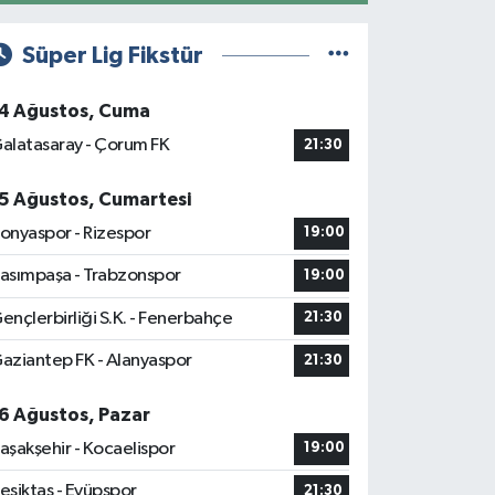
Süper Lig Fikstür
4 Ağustos, Cuma
alatasaray - Çorum FK
21:30
5 Ağustos, Cumartesi
onyaspor - Rizespor
19:00
asımpaşa - Trabzonspor
19:00
ençlerbirliği S.K. - Fenerbahçe
21:30
aziantep FK - Alanyaspor
21:30
6 Ağustos, Pazar
aşakşehir - Kocaelispor
19:00
eşiktaş - Eyüpspor
21:30