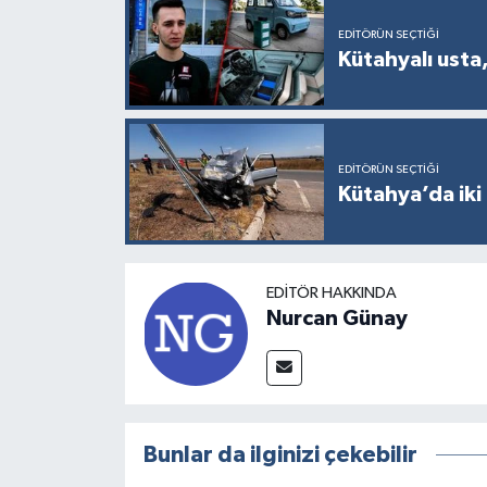
Türkiye
EDITÖRÜN SEÇTIĞI
Kütahyalı usta,
Video Galeri
Yaşam
EDITÖRÜN SEÇTIĞI
Yemek Tarifleri
Kütahya’da iki 
EDITÖR HAKKINDA
Nurcan Günay
Bunlar da ilginizi çekebilir