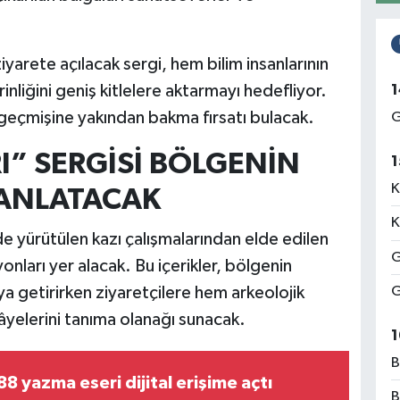
iyarete açılacak sergi, hem bilim insanlarının
1
inliğini geniş kitlelere aktarmayı hedefliyor.
ık geçmişine yakından bakma fırsatı bulacak.
G
I” SERGİSİ BÖLGENİN
1
K
 ANLATACAK
K
e yürütülen kazı çalışmalarından elde edilen
G
nları yer alacak. Bu içerikler, bölgenin
aya getirirken ziyaretçilere hem arkeolojik
G
âyelerini tanıma olanağı sunacak.
1
B
8 yazma eseri dijital erişime açtı
B