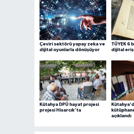
Çeviri sektörü yapay zeka ve
TÜYEK 6 b
dijital oyunlarla dönüşüyor
dijital eri
Kütahya DPÜ hayat projesi
Kütahya’d
projesi Hisarcık’ta
kütüphanel
açıklandı