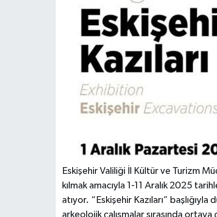
Dünya
Eğitim
Ekonomi
Emet
Foto Galeri
Gediz
Genel
Eskişehir Valiliği İl Kültür ve Turizm M
kılmak amacıyla 1-11 Aralık 2025 tarihle
Gündem
atıyor. “Eskişehir Kazıları” başlığıyl
arkeolojik çalışmalar sırasında ortaya 
Hisarcık