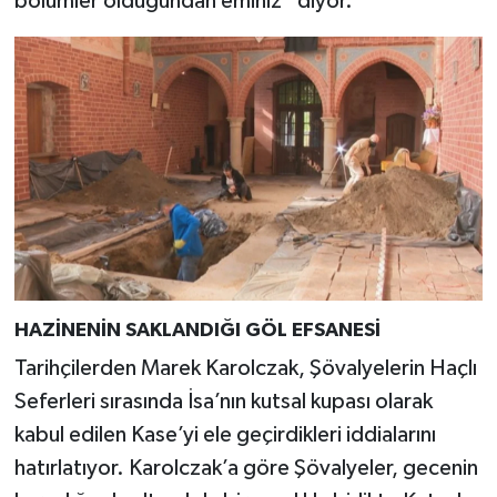
bölümler olduğundan eminiz” diyor.
Türkiye
Video Galeri
Yaşam
Yemek Tarifleri
HAZİNENİN SAKLANDIĞI GÖL EFSANESİ
Tarihçilerden Marek Karolczak, Şövalyelerin Haçlı
Seferleri sırasında İsa’nın kutsal kupası olarak
kabul edilen Kase’yi ele geçirdikleri iddialarını
hatırlatıyor. Karolczak’a göre Şövalyeler, gecenin