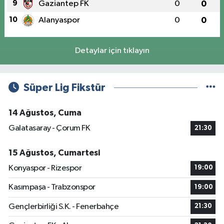
9
Gaziantep FK
0
0
10
Alanyaspor
0
0
Detaylar için tıklayın
Süper Lig Fikstür
14 Ağustos, Cuma
Galatasaray - Çorum FK
21:30
15 Ağustos, Cumartesi
Konyaspor - Rizespor
19:00
Kasımpaşa - Trabzonspor
19:00
Gençlerbirliği S.K. - Fenerbahçe
21:30