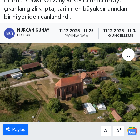
oturdu. Chwarszczany Kilisesi altında ortaya
çıkarılan gizli kripta, tarihin en büyük sırlarından
Dünya
birini yeniden canlandırdı.
Eğitim
NURCAN GÜNAY
11.12.2025 - 11:25
11.12.2025 - 11:34
EDITÖR
YAYINLANMA
GÜNCELLEME
Ekonomi
Emet
Foto Galeri
Gediz
Genel
Gündem
Paylaş
-
+
A
A
Hisarcık