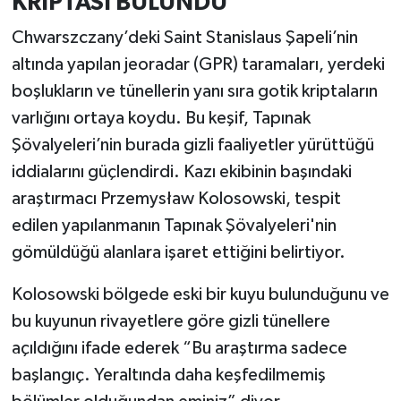
KRİPTASI BULUNDU
Resmi İlan
Chwarszczany’deki Saint Stanislaus Şapeli’nin
Rüya Tabirleri
altında yapılan jeoradar (GPR) taramaları, yerdeki
boşlukların ve tünellerin yanı sıra gotik kriptaların
Sağlık
varlığını ortaya koydu. Bu keşif, Tapınak
Şaphane
Şövalyeleri’nin burada gizli faaliyetler yürüttüğü
iddialarını güçlendirdi. Kazı ekibinin başındaki
Simav
araştırmacı Przemysław Kolosowski, tespit
edilen yapılanmanın Tapınak Şövalyeleri'nin
Siyaset
gömüldüğü alanlara işaret ettiğini belirtiyor.
Spor
Kolosowski bölgede eski bir kuyu bulunduğunu ve
bu kuyunun rivayetlere göre gizli tünellere
Tavşanlı
açıldığını ifade ederek “Bu araştırma sadece
Teknoloji
başlangıç. Yeraltında daha keşfedilmemiş