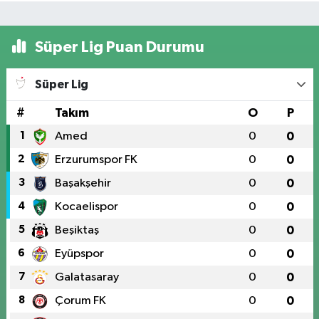
Süper Lig Puan Durumu
Süper Lig
#
Takım
O
P
1
Amed
0
0
2
Erzurumspor FK
0
0
3
Başakşehir
0
0
4
Kocaelispor
0
0
5
Beşiktaş
0
0
6
Eyüpspor
0
0
7
Galatasaray
0
0
8
Çorum FK
0
0