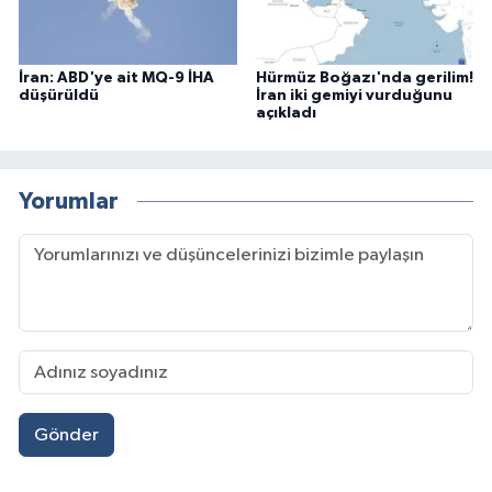
İran: ABD'ye ait MQ-9 İHA
Hürmüz Boğazı'nda gerilim!
düşürüldü
İran iki gemiyi vurduğunu
açıkladı
Yorumlar
Gönder