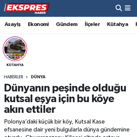
Altıntaş
Hava Durumu
Asayiş
Ekonomi
Gündem
İlçeler
Kütahya
Asayiş
Trafik Durumu
Aslanapa
Süper Lig Puan Durumu ve Fikstür
KÜTAHYA
Biyografiler
Tüm Manşetler
HABERLER
DÜNYA
Bölge
Son Dakika Haberleri
Dünyanın peşinde olduğu
kutsal eşya için bu köye
Çavdarhisar
Haber Arşivi
akın ettiler
Domaniç
Polonya’daki küçük bir köy, Kutsal Kase
efsanesine dair yeni bulgularla dünya gündemine
Dumlupınar