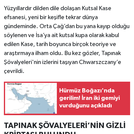
Yüzyıllardır dilden dile dolaşan Kutsal Kase
İlçeler
efsanesi, yeni bir keşifle tekrar dünya
gündeminde. Orta Çağ’dan bu yana kayıp olduğu
Köşe Yazıları
söylenen ve İsa’ya ait kutsal kupa olarak kabul
edilen Kase, tarih boyunca birçok teoriye ve
Kültür Sanat
araştırmaya ilham oldu. Bu kez gözler, Tapınak
Kütahya
Şövalyeleri'nin izlerini taşıyan Chwarszczany’e
çevrildi.
Magazin
Otomobil
Hürmüz Boğazı'nda
gerilim! İran iki gemiyi
vurduğunu açıkladı
Pazarlar
Politika
TAPINAK ŞÖVALYELERİ’NİN GİZLİ