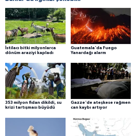
İstilacı bitki milyonlarca
Guatemala'da Fuego
dönüm araziyi kapladı
Yanardağı alarm
353 milyon fidan dikildi, su
Gazze'de ateşkese rağmen
krizi tartışması büyüdü
can kaybı artıyor