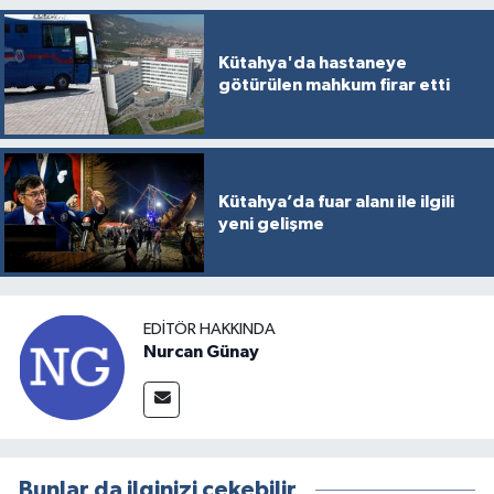
Kütahya'da hastaneye
götürülen mahkum firar etti
Kütahya’da fuar alanı ile ilgili
yeni gelişme
EDITÖR HAKKINDA
Nurcan Günay
Bunlar da ilginizi çekebilir