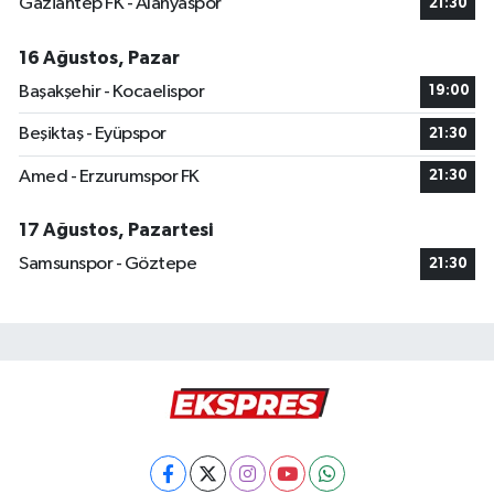
Gaziantep FK - Alanyaspor
21:30
16 Ağustos, Pazar
Başakşehir - Kocaelispor
19:00
Beşiktaş - Eyüpspor
21:30
Amed - Erzurumspor FK
21:30
17 Ağustos, Pazartesi
Samsunspor - Göztepe
21:30