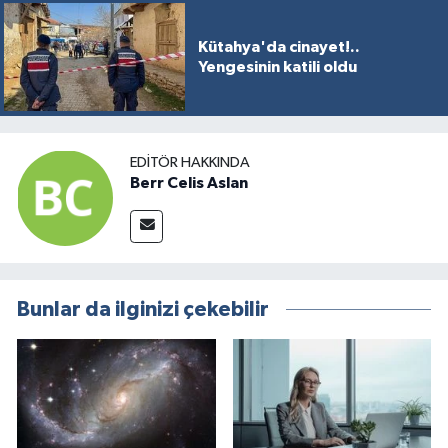
Resmi İlan
Kütahya'da cinayet!..
Rüya Tabirleri
Yengesinin katili oldu
Sağlık
Şaphane
EDITÖR HAKKINDA
Berr Celis Aslan
Simav
Siyaset
Bunlar da ilginizi çekebilir
Spor
Tavşanlı
Teknoloji