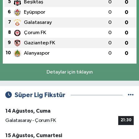
5
Beşiktaş
0
0
6
Eyüpspor
0
0
7
Galatasaray
0
0
8
Çorum FK
0
0
9
Gaziantep FK
0
0
10
Alanyaspor
0
0
Detaylar için tıklayın
Süper Lig Fikstür
14 Ağustos, Cuma
Galatasaray - Çorum FK
21:30
15 Ağustos, Cumartesi