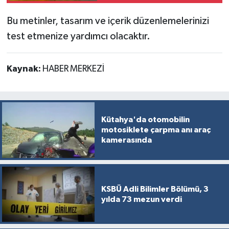
Bu metinler, tasarım ve içerik düzenlemelerinizi
İlçeler
test etmenize yardımcı olacaktır.
Köşe Yazıları
Kaynak:
HABER MERKEZİ
Kültür Sanat
Kütahya
Kütahya'da otomobilin
Magazin
motosiklete çarpma anı araç
kamerasında
Otomobil
Pazarlar
KSBÜ Adli Bilimler Bölümü, 3
yılda 73 mezun verdi
Politika