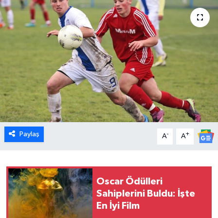
Dünya
Eğitim
Ekonomi
Emet
Foto Galeri
Paylaş
-
+
A
A
Gediz
Genel
Oscar Ödülleri
Gündem
Sahiplerini Buldu: İşte
En İyi Film
Hisarcık