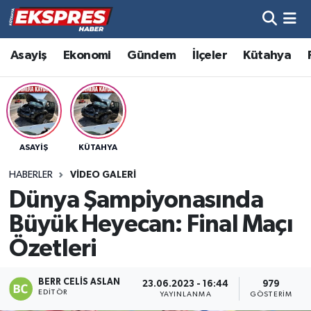
Altıntaş
Hava Durumu
Asayiş
Ekonomi
Gündem
İlçeler
Kütahya
Asayiş
Trafik Durumu
Aslanapa
Süper Lig Puan Durumu ve Fikstür
ASAYIŞ
KÜTAHYA
Biyografiler
Tüm Manşetler
HABERLER
VIDEO GALERI
Bölge
Son Dakika Haberleri
Dünya Şampiyonasında
Büyük Heyecan: Final Maçı
Çavdarhisar
Haber Arşivi
Özetleri
Domaniç
BERR CELIS ASLAN
23.06.2023 - 16:44
979
EDITÖR
YAYINLANMA
GÖSTERIM
Dumlupınar