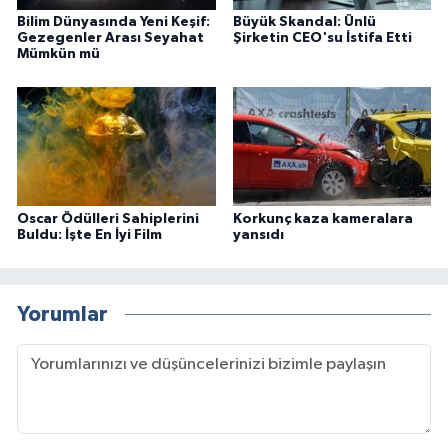
Türkiye
Bilim Dünyasında Yeni Keşif:
Büyük Skandal: Ünlü
Gezegenler Arası Seyahat
Şirketin CEO'su İstifa Etti
Mümkün mü
Video Galeri
Yaşam
Yemek Tarifleri
Oscar Ödülleri Sahiplerini
Korkunç kaza kameralara
Buldu: İşte En İyi Film
yansıdı
Yorumlar