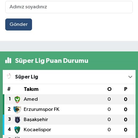
Gönder
Süper Lig Puan Durumu
Süper Lig
#
Takım
O
P
1
Amed
0
0
2
Erzurumspor FK
0
0
3
Başakşehir
0
0
4
Kocaelispor
0
0