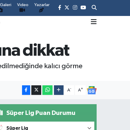
Galeri
Video
Yazarlar
m
ına dikkat
 edilmediğinde kalıcı görme
-
+
A
A
Süper Lig Puan Durumu
Süper Lig