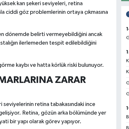
üksek kan şekeri seviyeleri, retina
la ciddi göz problemlerinin ortaya çıkmasına
1
en dönemde belirti vermeyebildiğini ancak
G
alığın ilerlemeden tespit edilebildiğini
1
K
görme kaybı ve hatta körlük riski bulunuyor.
K
AMARLARINA ZARAR
G
G
i seviyelerinin retina tabakasındaki ince
1
gelişiyor. Retina, gözün arka bölümünde yer
B
ayati bir yapı olarak görev yapıyor.
B