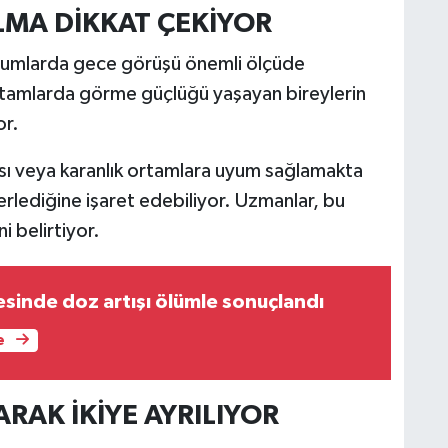
MA DİKKAT ÇEKİYOR
durumlarda gece görüşü önemli ölçüde
ı ortamlarda görme güçlüğü yaşayan bireylerin
or.
sı veya karanlık ortamlara uyum sağlamakta
lerlediğine işaret edebiliyor. Uzmanlar, bu
i belirtiyor.
esinde doz artışı ölümle sonuçlandı
e
ARAK İKİYE AYRILIYOR