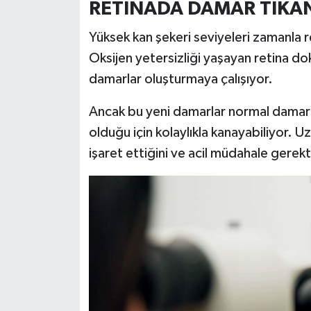
RETİNADA DAMAR TIKAN
Türkiye
Yüksek kan şekeri seviyeleri zamanla re
Video Galeri
Oksijen yetersizliği yaşayan retina do
damarlar oluşturmaya çalışıyor.
Yaşam
Ancak bu yeni damarlar normal damarl
Yemek Tarifleri
olduğu için kolaylıkla kanayabiliyor. U
işaret ettiğini ve acil müdahale gerekti