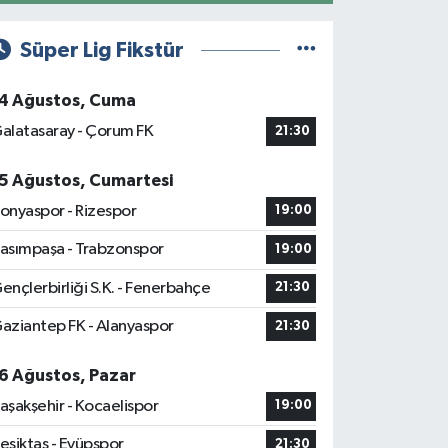
Süper Lig Fikstür
4 Ağustos, Cuma
alatasaray - Çorum FK
21:30
5 Ağustos, Cumartesi
onyaspor - Rizespor
19:00
asımpaşa - Trabzonspor
19:00
ençlerbirliği S.K. - Fenerbahçe
21:30
aziantep FK - Alanyaspor
21:30
6 Ağustos, Pazar
aşakşehir - Kocaelispor
19:00
eşiktaş - Eyüpspor
21:30