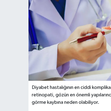
Dünya
Eğitim
Ekonomi
Emet
Foto Galeri
Gediz
Genel
Diyabet hastalığının en ciddi komplika
retinopati, gözün en önemli yapılarında
Gündem
görme kaybına neden olabiliyor.
Hisarcık