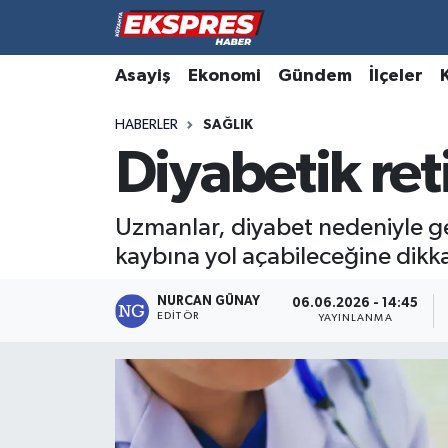
Altıntaş
Hava Durumu
Asayiş
Ekonomi
Gündem
İlçeler
HABERLER
SAĞLIK
Asayiş
Trafik Durumu
Diyabetik ret
Aslanapa
Süper Lig Puan Durumu ve Fikstür
Uzmanlar, diyabet nedeniyle ge
Biyografiler
Tüm Manşetler
kaybına yol açabileceğine dikka
Bölge
Son Dakika Haberleri
NURCAN GÜNAY
06.06.2026 - 14:45
EDITÖR
YAYINLANMA
Çavdarhisar
Haber Arşivi
Domaniç
Dumlupınar