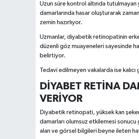
Uzun süre kontrol altında tutulmayan y
damarlarında hasar oluşturarak zaman
İlçeler
zemin hazırlıyor.
Köşe Yazıları
Uzmanlar, diyabetik retinopatinin erk
düzenli göz muayeneleri sayesinde hast
Kültür Sanat
belirtiyor.
Kütahya
Tedavi edilmeyen vakalarda ise kalıcı 
Magazin
DİYABET RETİNA D
Otomobil
VERİYOR
Pazarlar
Diyabetik retinopati, yüksek kan şeker
damarları olumsuz etkilemesi sonucu 
Politika
alan ve görsel bilgileri beyne ileten h