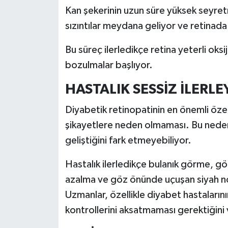
Resmi İlan
Kan şekerinin uzun süre yüksek seyret
sızıntılar meydana geliyor ve retinada
Rüya Tabirleri
Bu süreç ilerledikçe retina yeterli ok
Sağlık
bozulmalar başlıyor.
Şaphane
HASTALIK SESSİZ İLERLE
Simav
Diyabetik retinopatinin en önemli özell
şikayetlere neden olmaması. Bu nedenl
Siyaset
geliştiğini fark etmeyebiliyor.
Spor
Hastalık ilerledikçe bulanık görme, 
azalma ve göz önünde uçuşan siyah nokt
Tavşanlı
Uzmanlar, özellikle diyabet hastalarını
kontrollerini aksatmaması gerektiğini
Teknoloji