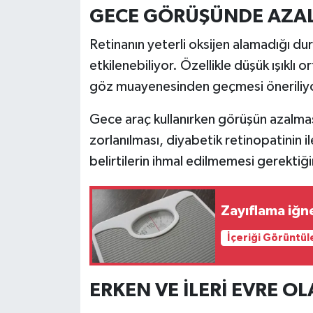
GECE GÖRÜŞÜNDE AZAL
Retinanın yeterli oksijen alamadığı 
etkilenebiliyor. Özellikle düşük ışıkl
göz muayenesinden geçmesi öneriliy
Gece araç kullanırken görüşün azalma
zorlanılması, diyabetik retinopatinin i
belirtilerin ihmal edilmemesi gerektiğin
Zayıflama iğn
İçeriği Görüntül
ERKEN VE İLERİ EVRE OL