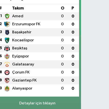
#
Takım
O
P
1
Amed
0
0
2
Erzurumspor FK
0
0
3
Başakşehir
0
0
4
Kocaelispor
0
0
5
Beşiktaş
0
0
6
Eyüpspor
0
0
7
Galatasaray
0
0
8
Çorum FK
0
0
9
Gaziantep FK
0
0
0
Alanyaspor
0
0
Detaylar için tıklayın