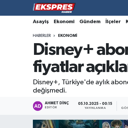
Altıntaş
Hava Durumu
Asayiş
Ekonomi
Gündem
İlçeler
HABERLER
EKONOMI
Asayiş
Trafik Durumu
Disney+ abon
Aslanapa
Süper Lig Puan Durumu ve Fikstür
fiyatlar açıkl
Biyografiler
Tüm Manşetler
Bölge
Son Dakika Haberleri
Disney+, Türkiye'de aylık abonel
değişmedi.
Çavdarhisar
Haber Arşivi
AHMET DINÇ
05.10.2025 - 00:15
EDITÖR
Domaniç
YAYINLANMA
GÖS
Dumlupınar