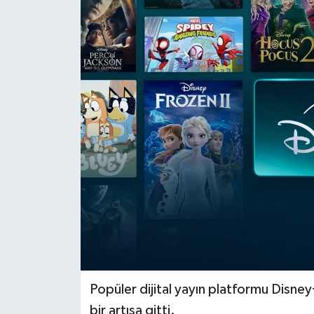
Dünya
Eğitim
Ekonomi
Emet
Foto Galeri
Gediz
Genel
Gündem
Popüler dijital yayın platformu Disney
bir artışa gitti.
Hisarcık