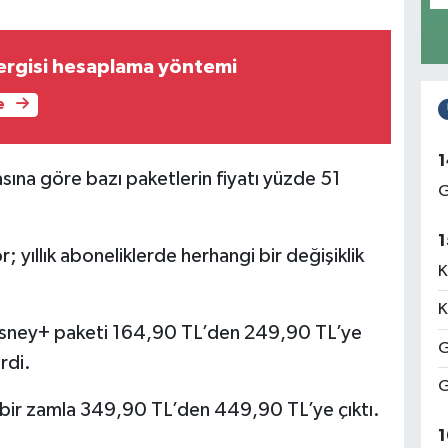
ergisi hesaplama yöntemi
e
1
asına göre bazı paketlerin fiyatı yüzde 51
G
1
; yıllık aboneliklerde herhangi bir değişiklik
K
K
 Disney+ paketi 164,90 TL’den 249,90 TL’ye
G
rdi.
G
k bir zamla 349,90 TL’den 449,90 TL’ye çıktı.
1