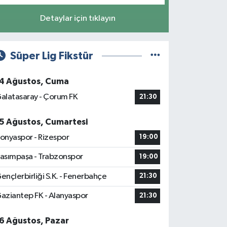
Detaylar için tıklayın
Süper Lig Fikstür
4 Ağustos, Cuma
alatasaray - Çorum FK
21:30
5 Ağustos, Cumartesi
onyaspor - Rizespor
19:00
asımpaşa - Trabzonspor
19:00
ençlerbirliği S.K. - Fenerbahçe
21:30
aziantep FK - Alanyaspor
21:30
6 Ağustos, Pazar