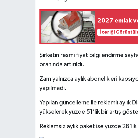
İlçeler
2027 emlak v
Köşe Yazıları
İçeriği Görüntül
Kültür Sanat
Şirketin resmi fiyat bilgilendirme sayf
Kütahya
oranında artırıldı.
Magazin
Zam yalnızca aylık abonelikleri kapsıyor
yapılmadı.
Otomobil
Yapılan güncelleme ile reklamlı aylık
Pazarlar
yükselerek yüzde 51’lik bir artış göste
Politika
Reklamsız aylık paket ise yüzde 28’li