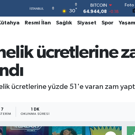
BITCOIN
Foto 
64.944,08
-0.18
°
30
DOLAR
47,7436
0.18
Kütahya
Resmi İlan
Sağlık
Siyaset
Spor
Yaşa
EURO
55,2510
0.32
STERLİN
elik ücretlerine z
64,4811
0.38
GRAM ALTIN
6660.55
0.03
andı
BİST100
13.779
-14
ik ücretlerine yüzde 51'e varan zam yaptı. 
7
1 DK
TERIM
OKUNMA SÜRESI