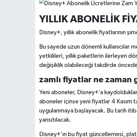
Resmi İlan
YILLIK ABONELİK Fİ
Rüya Tabirleri
Disney+, yıllık abonelik fiyatlarının şim
Sağlık
Bu sayede uzun dönemli kullanıcılar me
Şaphane
yetkilileri, yıllık paketlerin ilerley
Simav
değişiklik olabileceği takdirde önceden
zamlı fiyatlar ne zaman 
Siyaset
Yeni aboneler, Disney+’a kaydolduklar
Spor
aboneler içinse yeni fiyatlar 4 Kasım 
uygulanmaya başlayacak. Bu tarih itibar
Tavşanlı
yansıtılacak.
Teknoloji
Disney+’ın bu fiyat güncellemesi, platf