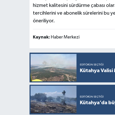
Türkiye
hizmet kalitesini sürdürme çabası olara
tercihlerini ve abonelik sürelerini bu 
Video Galeri
öneriliyor.
Yaşam
Kaynak:
Haber Merkezi
Yemek Tarifleri
EDITÖRÜN SEÇTIĞI
Kütahya Valisi 
EDITÖRÜN SEÇTIĞI
Kütahya’da büy