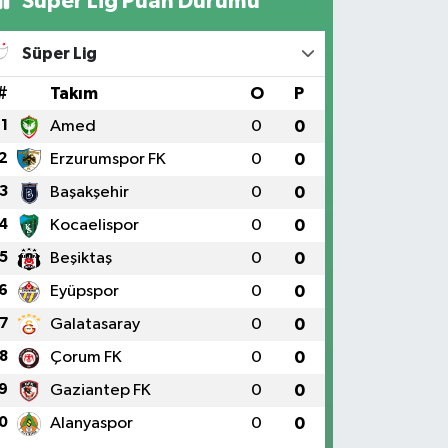
Süper Lig Puan Durumu
Süper Lig
#
Takım
O
P
1
Amed
0
0
2
Erzurumspor FK
0
0
3
Başakşehir
0
0
4
Kocaelispor
0
0
5
Beşiktaş
0
0
6
Eyüpspor
0
0
7
Galatasaray
0
0
8
Çorum FK
0
0
9
Gaziantep FK
0
0
0
Alanyaspor
0
0