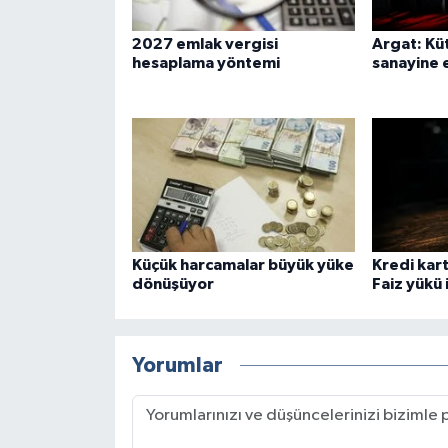
2027 emlak vergisi
Argat: Kü
hesaplama yöntemi
sanayine 
Küçük harcamalar büyük yüke
Kredi kart
dönüşüyor
Faiz yükü i
Yorumlar