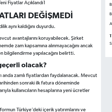
B
YATLARI DEĞİŞMEDİ
B
A
dilik aynı kaldığını duyurdu.
1
vcut avantajlarını koruyabilecek. Şirket
S
en dönemde zam kapsamına alınmayacağını ancak
 bilgilendirme yapılacağını belirtti.
geçerli olacak?
ı anda zamlı fiyatlardan faydalanacak. Mevcut
tarihinden sonraki ilk fatura döneminde
ıyla kullanıcıların hesaplarına yeni ücretler
ormun Türkiye’deki içerik yatırımlarını ve