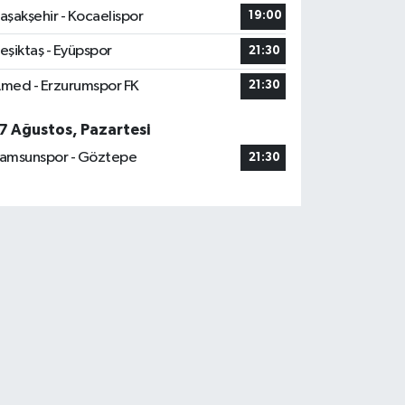
aşakşehir - Kocaelispor
19:00
eşiktaş - Eyüpspor
21:30
med - Erzurumspor FK
21:30
7 Ağustos, Pazartesi
amsunspor - Göztepe
21:30