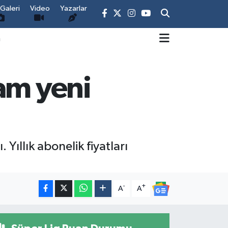
Galeri
Video
Yazarlar
m
am yeni
Yıllık abonelik fiyatları
-
+
A
A