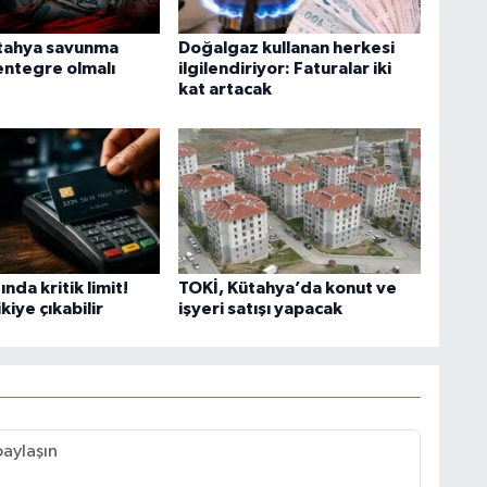
tahya savunma
Doğalgaz kullanan herkesi
entegre olmalı
ilgilendiriyor: Faturalar iki
kat artacak
ında kritik limit!
TOKİ, Kütahya’da konut ve
kiye çıkabilir
işyeri satışı yapacak