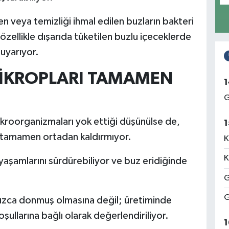
 veya temizliği ihmal edilen buzların bakteri
 özellikle dışarıda tüketilen buzlu içeceklerde
uyarıyor.
İKROPLARI TAMAMEN
1
G
roorganizmaları yok ettiği düşünülse de,
1
sü tamamen ortadan kaldırmıyor.
K
K
şamlarını sürdürebiliyor ve buz eridiğinde
G
G
nızca donmuş olmasına değil; üretiminde
oşullarına bağlı olarak değerlendiriliyor.
1