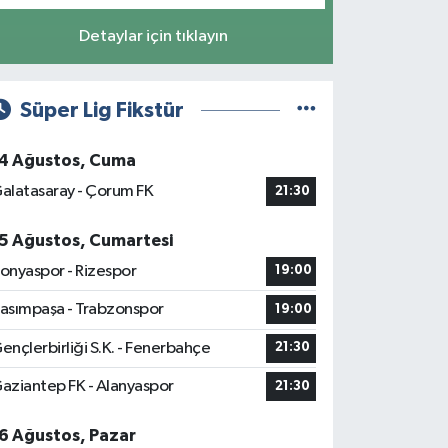
Detaylar için tıklayın
Süper Lig Fikstür
4 Ağustos, Cuma
alatasaray - Çorum FK
21:30
5 Ağustos, Cumartesi
onyaspor - Rizespor
19:00
asımpaşa - Trabzonspor
19:00
ençlerbirliği S.K. - Fenerbahçe
21:30
aziantep FK - Alanyaspor
21:30
6 Ağustos, Pazar