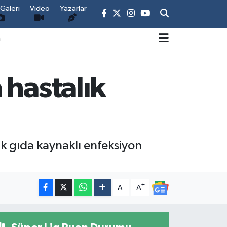
Galeri
Video
Yazarlar
m
 hastalık
ak gıda kaynaklı enfeksiyon
-
+
A
A