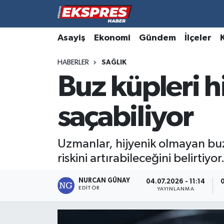
Altıntaş
Hava Durumu
Asayiş
Ekonomi
Gündem
İlçeler
HABERLER
SAĞLIK
Asayiş
Trafik Durumu
Buz küpleri h
Aslanapa
Süper Lig Puan Durumu ve Fikstür
saçabiliyor
Biyografiler
Tüm Manşetler
Bölge
Son Dakika Haberleri
Uzmanlar, hijyenik olmayan buz 
riskini artırabileceğini belirtiyor
Çavdarhisar
Haber Arşivi
NURCAN GÜNAY
04.07.2026 - 11:14
0
EDITÖR
Domaniç
YAYINLANMA
Dumlupınar