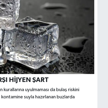
ŞI HİJYEN ŞART
n kurallarına uyulmaması da bulaş riskini
da kontamine suyla hazırlanan buzlarda