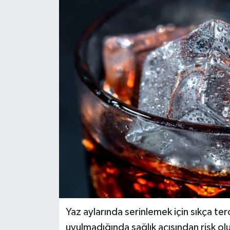
Dünya
Eğitim
Ekonomi
Emet
Foto Galeri
Gediz
Genel
Gündem
Yaz aylarında serinlemek için sıkça terc
uyulmadığında sağlık açısından risk olu
Hisarcık