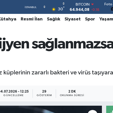
Foto 
DOLAR
°
30
47,7436
0.18
EURO
Kütahya
Resmi İlan
Sağlık
Siyaset
Spor
Yaşa
55,2510
0.32
STERLİN
64,4811
0.38
GRAM ALTIN
ijyen sağlanmazsa
6660.55
0.03
BİST100
13.779
-14
BITCOIN
64.944,08
-0.18
küplerinin zararlı bakteri ve virüs taşıyar
.
4.07.2026 - 12:25
29
2 DK
GÜNCELLEME
GÖSTERIM
OKUNMA SÜRESI