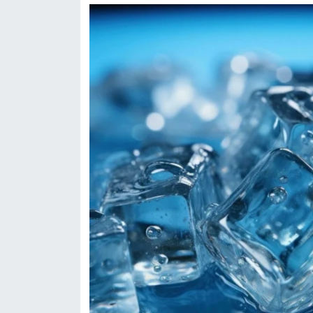
Resmi İlan
Rüya Tabirleri
Sağlık
Şaphane
Simav
Siyaset
Spor
Tavşanlı
Teknoloji