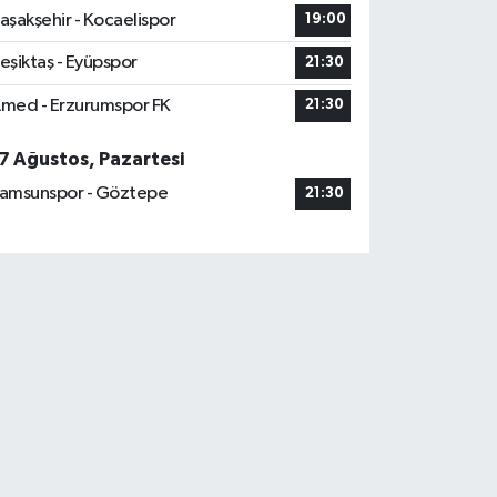
aşakşehir - Kocaelispor
19:00
eşiktaş - Eyüpspor
21:30
med - Erzurumspor FK
21:30
7 Ağustos, Pazartesi
amsunspor - Göztepe
21:30