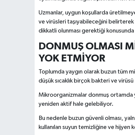
Uzmanlar, uygun koşullarda üretilmeyen
İlçeler
ve virüsleri taşıyabileceğini belirterek
Köşe Yazıları
dikkatli olunması gerektiği konusunda 
DONMUŞ OLMASI M
Kültür Sanat
YOK ETMİYOR
Kütahya
Toplumda yaygın olarak buzun tüm mik
Magazin
düşük sıcaklık birçok bakteri ve virü
Otomobil
Mikroorganizmalar donmuş ortamda ya
yeniden aktif hale gelebiliyor.
Pazarlar
Bu nedenle buzun güvenli olması, yal
Politika
kullanılan suyun temizliğine ve hijyen k