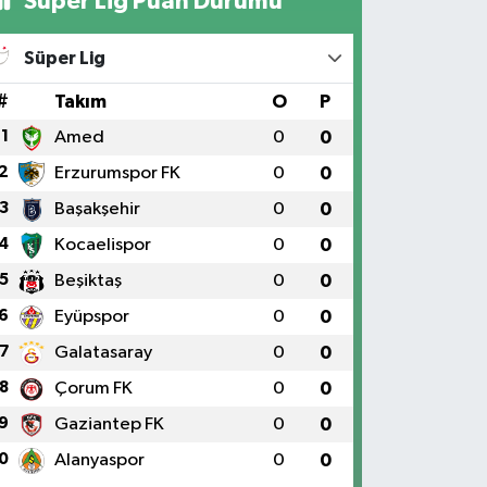
Süper Lig Puan Durumu
Süper Lig
#
Takım
O
P
1
Amed
0
0
2
Erzurumspor FK
0
0
3
Başakşehir
0
0
4
Kocaelispor
0
0
5
Beşiktaş
0
0
6
Eyüpspor
0
0
7
Galatasaray
0
0
8
Çorum FK
0
0
9
Gaziantep FK
0
0
0
Alanyaspor
0
0