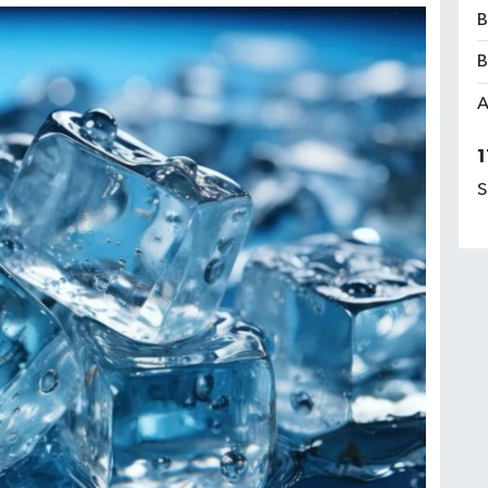
B
B
A
1
S