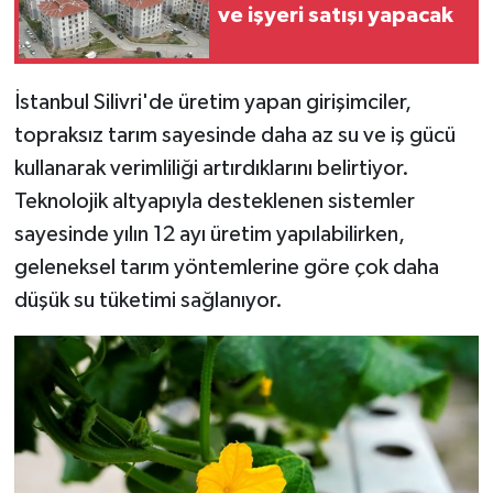
ve işyeri satışı yapacak
İlçeler
İstanbul Silivri'de üretim yapan girişimciler,
Köşe Yazıları
topraksız tarım sayesinde daha az su ve iş gücü
Kültür Sanat
kullanarak verimliliği artırdıklarını belirtiyor.
Teknolojik altyapıyla desteklenen sistemler
Kütahya
sayesinde yılın 12 ayı üretim yapılabilirken,
geleneksel tarım yöntemlerine göre çok daha
Magazin
düşük su tüketimi sağlanıyor.
Otomobil
Pazarlar
Politika