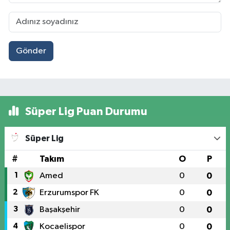
Gönder
Süper Lig Puan Durumu
Süper Lig
#
Takım
O
P
1
Amed
0
0
2
Erzurumspor FK
0
0
3
Başakşehir
0
0
4
Kocaelispor
0
0