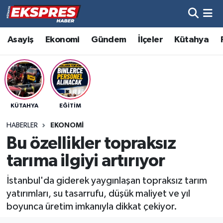
Altıntaş
Hava Durumu
Asayiş
Ekonomi
Gündem
İlçeler
Kütahya
Asayiş
Trafik Durumu
Aslanapa
Süper Lig Puan Durumu ve Fikstür
KÜTAHYA
EĞITIM
Biyografiler
Tüm Manşetler
HABERLER
EKONOMI
Bölge
Son Dakika Haberleri
Bu özellikler topraksız
tarıma ilgiyi artırıyor
Çavdarhisar
Haber Arşivi
İstanbul'da giderek yaygınlaşan topraksız tarım
Domaniç
yatırımları, su tasarrufu, düşük maliyet ve yıl
boyunca üretim imkanıyla dikkat çekiyor.
Dumlupınar