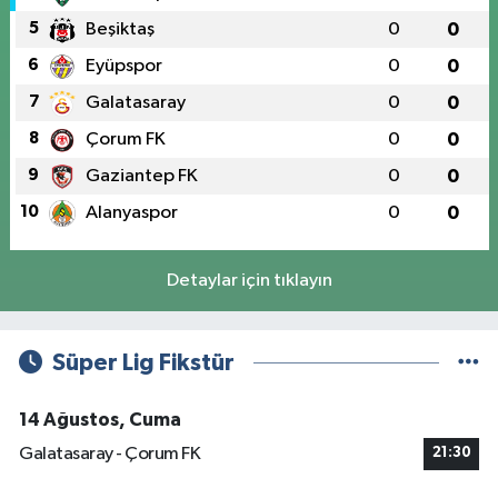
5
Beşiktaş
0
0
6
Eyüpspor
0
0
7
Galatasaray
0
0
8
Çorum FK
0
0
9
Gaziantep FK
0
0
10
Alanyaspor
0
0
Detaylar için tıklayın
Süper Lig Fikstür
14 Ağustos, Cuma
Galatasaray - Çorum FK
21:30