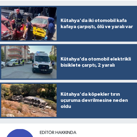
Kütahya'da iki otomobil kafa
kafaya çarpıştı, ölü ve yaralı var
Kütahya’da otomobil elektrikli
bisiklete çarptı, 2 yaralı
Kütahya'da köpekler tırın
uçuruma devrilmesine neden
oldu
EDITÖR HAKKINDA