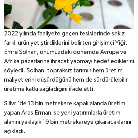
Resmi İlan
Rüya Tabirleri
2022 yılında faaliyete geçen tesislerinde sekiz
Sağlık
farklı ürün yetiştirdiklerini belirten girişimci Yiğit
Şaphane
Emre Solhan, önümüzdeki dönemde Avrupa ve
Afrika pazarlarına ihracat yapmayı hedeflediklerini
Simav
söyledi. Solhan, topraksız tarımın hem üretim
maliyetlerini düşürdüğünü hem de sürdürülebilir
Siyaset
üretime katkı sağladığını ifade etti.
Spor
Silivri'de 13 bin metrekare kapalı alanda üretim
Tavşanlı
yapan Aras Erman ise yeni yatırımlarla üretim
alanını yaklaşık 19 bin metrekareye çıkaracaklarını
Teknoloji
açıkladı.