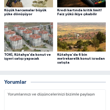
Küçük harcamalar büyük
Kredi kartında kritik limit!
yüke dönüşüyor
Faiz yükü ikiye çıkabilir
TOKİ, Kütahya’da konut ve
Kütahya'da 6 bin
işyeri satışı yapacak
metrekarelik konut icradan
satışta
Yorumlar