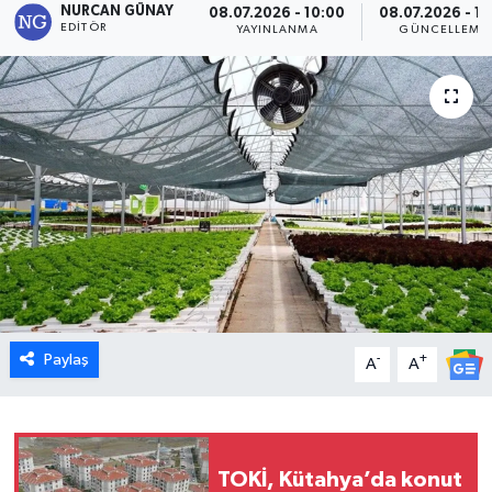
NURCAN GÜNAY
08.07.2026 - 10:00
08.07.2026 - 12
EDITÖR
YAYINLANMA
GÜNCELLEME
Dünya
Eğitim
Ekonomi
Emet
Foto Galeri
Gediz
Paylaş
-
+
A
A
Genel
Gündem
TOKİ, Kütahya’da konut
Hisarcık