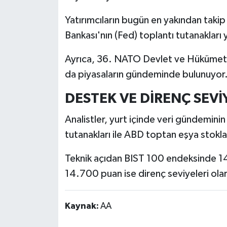
Resmi İlan
Yatırımcıların bugün en yakından tak
Rüya Tabirleri
Bankası'nın (Fed) toplantı tutanakları y
Sağlık
Ayrıca, 36. NATO Devlet ve Hükümet B
da piyasaların gündeminde bulunuyor
Şaphane
DESTEK VE DİRENÇ SEVİ
Simav
Analistler, yurt içinde veri gündeminin
Siyaset
tutanakları ile ABD toptan eşya stokları
Teknik açıdan BIST 100 endeksinde 
Spor
14.700 puan ise direnç seviyeleri olar
Tavşanlı
Kaynak:
AA
Teknoloji