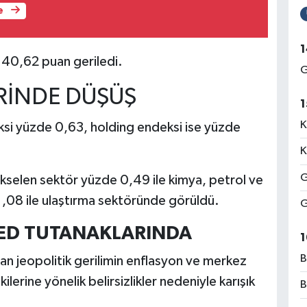
e
1
 40,62 puan geriledi.
G
ERİNDE DÜŞÜŞ
1
K
eksi yüzde 0,63, holding endeksi ise yüzde
K
G
ükselen sektör yüzde 0,49 ile kimya, petrol ve
1,08 ile ulaştırma sektöründe görüldü.
G
FED TUTANAKLARINDA
1
B
n jeopolitik gerilimin enflasyon ve merkez
kilerine yönelik belirsizlikler nedeniyle karışık
B