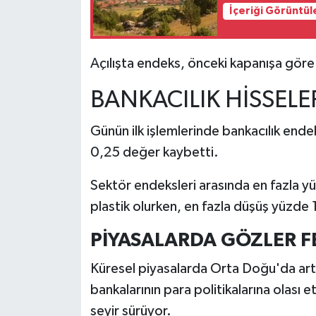
İçeriği Görüntül
İlçeler
Açılışta endeks, önceki kapanışa göre
Köşe Yazıları
BANKACILIK HİSSEL
Kültür Sanat
Günün ilk işlemlerinde bankacılık end
Kütahya
0,25 değer kaybetti.
Magazin
Sektör endeksleri arasında en fazla y
plastik olurken, en fazla düşüş yüzde 
Otomobil
PİYASALARDA GÖZLER 
Pazarlar
Küresel piyasalarda Orta Doğu'da arta
Politika
bankalarının para politikalarına olası et
seyir sürüyor.