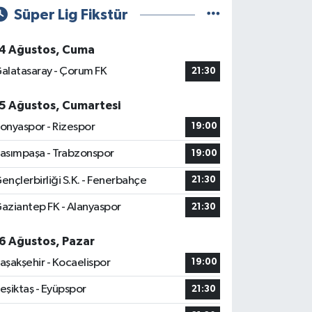
Süper Lig Fikstür
4 Ağustos, Cuma
alatasaray - Çorum FK
21:30
5 Ağustos, Cumartesi
onyaspor - Rizespor
19:00
asımpaşa - Trabzonspor
19:00
ençlerbirliği S.K. - Fenerbahçe
21:30
aziantep FK - Alanyaspor
21:30
6 Ağustos, Pazar
aşakşehir - Kocaelispor
19:00
eşiktaş - Eyüpspor
21:30