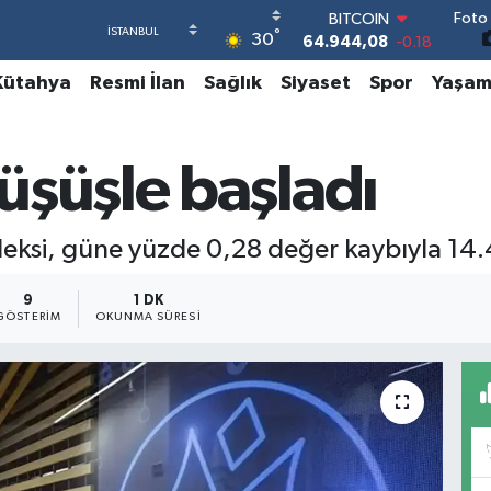
BITCOIN
Foto 
64.944,08
-0.18
°
30
DOLAR
47,7436
0.18
Kütahya
Resmi İlan
Sağlık
Siyaset
Spor
Yaşa
EURO
55,2510
0.32
STERLİN
üşüşle başladı
64,4811
0.38
GRAM ALTIN
6660.55
0.03
BİST100
deksi, güne yüzde 0,28 değer kaybıyla 14
13.779
-14
9
1 DK
GÖSTERIM
OKUNMA SÜRESI