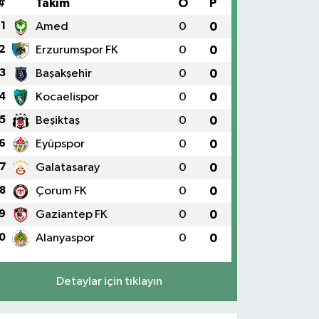
#
Takım
O
P
1
Amed
0
0
2
Erzurumspor FK
0
0
3
Başakşehir
0
0
4
Kocaelispor
0
0
5
Beşiktaş
0
0
6
Eyüpspor
0
0
7
Galatasaray
0
0
8
Çorum FK
0
0
9
Gaziantep FK
0
0
0
Alanyaspor
0
0
Detaylar için tıklayın