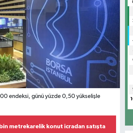
ST 100 endeksi, günü yüzde 0,50 yükselişle
1
bin metrekarelik konut icradan satışta