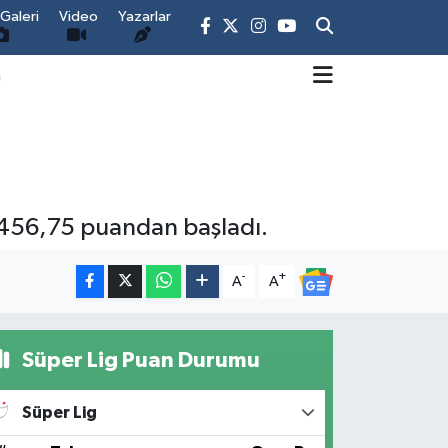
Galeri
Video
Yazarlar
m
.456,75 puandan başladı.
-
+
A
A
Süper Lig Puan Durumu
Süper Lig