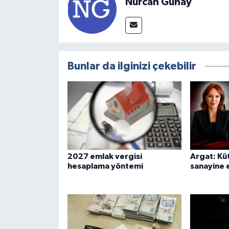
Nurcan Günay
Bunlar da ilginizi çekebilir
2027 emlak vergisi
Argat: Kü
hesaplama yöntemi
sanayine 