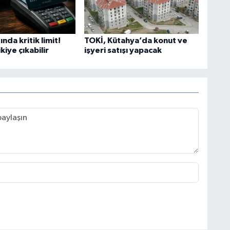
ında kritik limit!
TOKİ, Kütahya’da konut ve
kiye çıkabilir
işyeri satışı yapacak