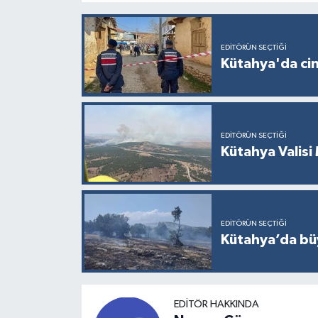
Türkiye
Video Galeri
EDITÖRÜN SEÇTIĞI
Kütahya'da cin
Yaşam
Yemek Tarifleri
EDITÖRÜN SEÇTIĞI
Kütahya Valisi 
EDITÖRÜN SEÇTIĞI
Kütahya’da büy
EDITÖR HAKKINDA