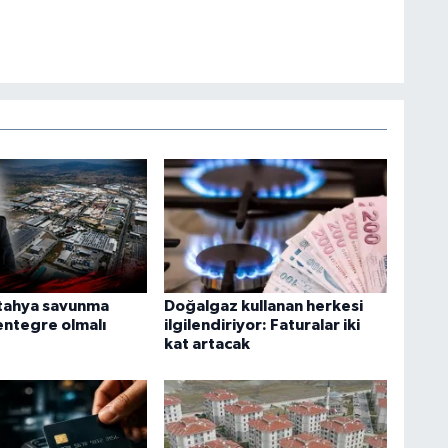
tahya savunma
Doğalgaz kullanan herkesi
entegre olmalı
ilgilendiriyor: Faturalar iki
kat artacak