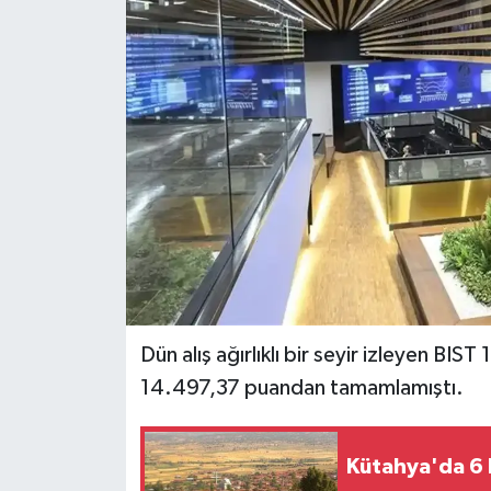
Dünya
Eğitim
Ekonomi
Emet
Foto Galeri
Gediz
Dün alış ağırlıklı bir seyir izleyen BI
Genel
14.497,37 puandan tamamlamıştı.
Gündem
Kütahya'da 6 
Hisarcık