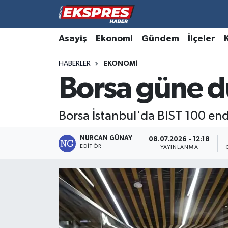
Altıntaş
Hava Durumu
Asayiş
Ekonomi
Gündem
İlçeler
HABERLER
EKONOMI
Asayiş
Trafik Durumu
Borsa güne d
Aslanapa
Süper Lig Puan Durumu ve Fikstür
Borsa İstanbul'da BIST 100 en
Biyografiler
Tüm Manşetler
NURCAN GÜNAY
08.07.2026 - 12:18
Bölge
Son Dakika Haberleri
EDITÖR
YAYINLANMA
Çavdarhisar
Haber Arşivi
Domaniç
Dumlupınar