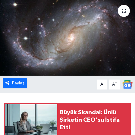
Dünya
Eğitim
Ekonomi
Emet
Foto Galeri
Paylaş
-
+
A
A
Gediz
Genel
Büyük Skandal: Ünlü
Gündem
Şirketin CEO'su İstifa
Etti
Hisarcık