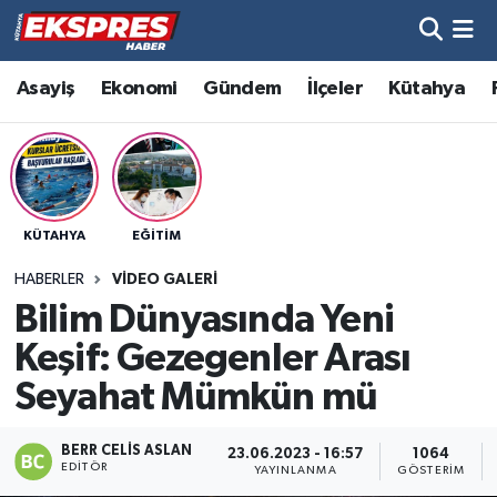
Altıntaş
Hava Durumu
Asayiş
Ekonomi
Gündem
İlçeler
Kütahya
Asayiş
Trafik Durumu
Aslanapa
Süper Lig Puan Durumu ve Fikstür
KÜTAHYA
EĞITIM
Biyografiler
Tüm Manşetler
HABERLER
VIDEO GALERI
Bölge
Son Dakika Haberleri
Bilim Dünyasında Yeni
Keşif: Gezegenler Arası
Çavdarhisar
Haber Arşivi
Seyahat Mümkün mü
Domaniç
BERR CELIS ASLAN
23.06.2023 - 16:57
1064
EDITÖR
YAYINLANMA
GÖSTERIM
Dumlupınar