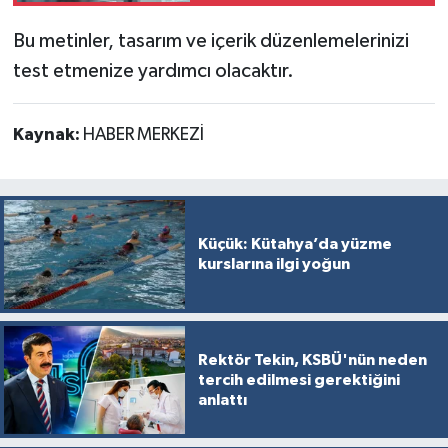
Bu metinler, tasarım ve içerik düzenlemelerinizi
İlçeler
test etmenize yardımcı olacaktır.
Köşe Yazıları
Kaynak:
HABER MERKEZİ
Kültür Sanat
Kütahya
Küçük: Kütahya’da yüzme
Magazin
kurslarına ilgi yoğun
Otomobil
Pazarlar
Rektör Tekin, KSBÜ'nün neden
tercih edilmesi gerektiğini
anlattı
Politika