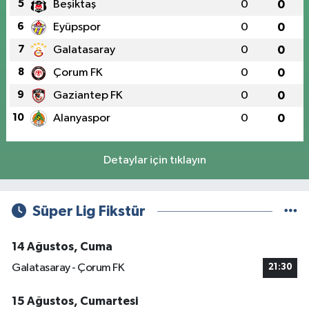
5
Beşiktaş
0
0
6
Eyüpspor
0
0
7
Galatasaray
0
0
8
Çorum FK
0
0
9
Gaziantep FK
0
0
10
Alanyaspor
0
0
Detaylar için tıklayın
Süper Lig Fikstür
14 Ağustos, Cuma
Galatasaray - Çorum FK
21:30
15 Ağustos, Cumartesi