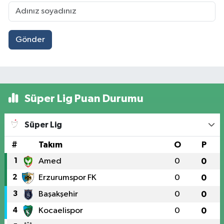
Gönder
Süper Lig Puan Durumu
Süper Lig
#
Takım
O
P
1
Amed
0
0
2
Erzurumspor FK
0
0
3
Başakşehir
0
0
4
Kocaelispor
0
0