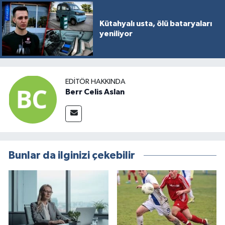
Resmi İlan
Kütahyalı usta, ölü bataryaları
Rüya Tabirleri
yeniliyor
Sağlık
Şaphane
EDITÖR HAKKINDA
Berr Celis Aslan
Simav
Siyaset
Bunlar da ilginizi çekebilir
Spor
Tavşanlı
Teknoloji