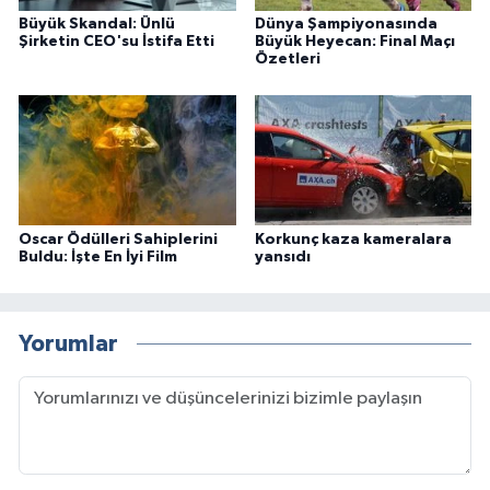
Türkiye
Büyük Skandal: Ünlü
Dünya Şampiyonasında
Şirketin CEO'su İstifa Etti
Büyük Heyecan: Final Maçı
Özetleri
Video Galeri
Yaşam
Yemek Tarifleri
Oscar Ödülleri Sahiplerini
Korkunç kaza kameralara
Buldu: İşte En İyi Film
yansıdı
Yorumlar