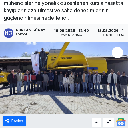
mühendislerine yönelik düzenlenen kursla hasatta
kayıpların azaltılması ve saha denetimlerinin
Dünya
güçlendirilmesi hedeflendi.
Eğitim
NURCAN GÜNAY
15.05.2026 - 12:49
15.05.2026 - 18:
EDITÖR
YAYINLANMA
GÜNCELLEME
Ekonomi
Emet
Foto Galeri
Gediz
Genel
Gündem
Paylaş
-
+
A
A
Hisarcık