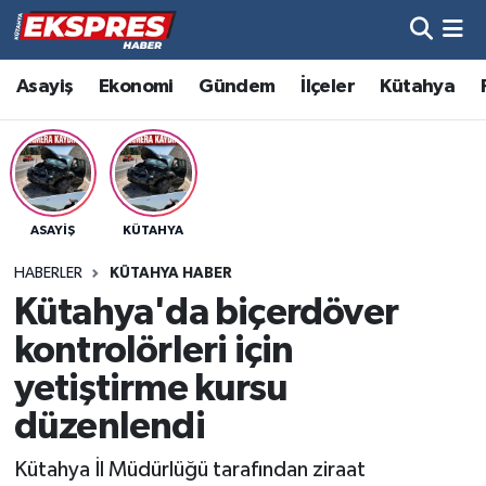
Altıntaş
Hava Durumu
Asayiş
Ekonomi
Gündem
İlçeler
Kütahya
Asayiş
Trafik Durumu
Aslanapa
Süper Lig Puan Durumu ve Fikstür
ASAYIŞ
KÜTAHYA
Biyografiler
Tüm Manşetler
HABERLER
KÜTAHYA HABER
Bölge
Son Dakika Haberleri
Kütahya'da biçerdöver
kontrolörleri için
Çavdarhisar
Haber Arşivi
yetiştirme kursu
Domaniç
düzenlendi
Kütahya İl Müdürlüğü tarafından ziraat
Dumlupınar