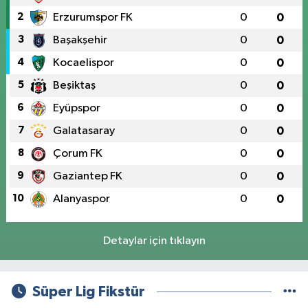
2
Erzurumspor FK
0
0
3
Başakşehir
0
0
4
Kocaelispor
0
0
5
Beşiktaş
0
0
6
Eyüpspor
0
0
7
Galatasaray
0
0
8
Çorum FK
0
0
9
Gaziantep FK
0
0
10
Alanyaspor
0
0
Detaylar için tıklayın
Süper Lig Fikstür