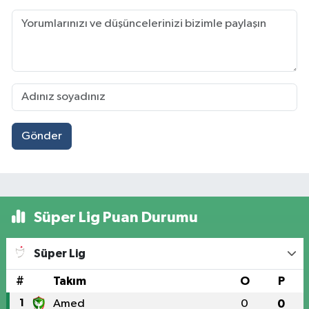
Gönder
Süper Lig Puan Durumu
Süper Lig
#
Takım
O
P
1
Amed
0
0