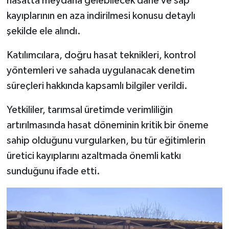
hasatta meydana gelebilecek dane ve sap
Türkiye
kayıplarının en aza indirilmesi konusu detaylı
şekilde ele alındı.
Video Galeri
Katılımcılara, doğru hasat teknikleri, kontrol
Yaşam
yöntemleri ve sahada uygulanacak denetim
süreçleri hakkında kapsamlı bilgiler verildi.
Yemek Tarifleri
Yetkililer, tarımsal üretimde verimliliğin
artırılmasında hasat döneminin kritik bir öneme
sahip olduğunu vurgularken, bu tür eğitimlerin
üretici kayıplarını azaltmada önemli katkı
sunduğunu ifade etti.