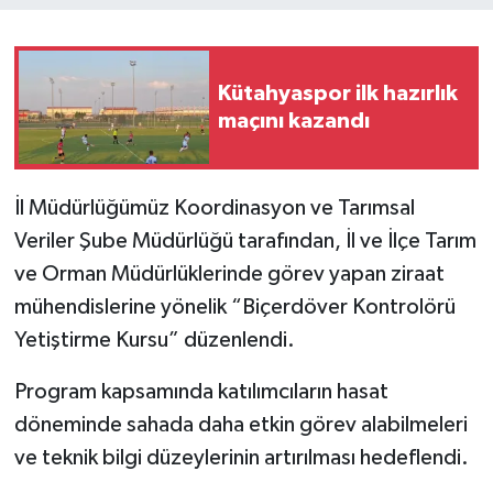
İlçeler
Kütahyaspor ilk hazırlık
Köşe Yazıları
maçını kazandı
Kültür Sanat
İl Müdürlüğümüz Koordinasyon ve Tarımsal
Kütahya
Veriler Şube Müdürlüğü tarafından, İl ve İlçe Tarım
ve Orman Müdürlüklerinde görev yapan ziraat
Magazin
mühendislerine yönelik “Biçerdöver Kontrolörü
Otomobil
Yetiştirme Kursu” düzenlendi.
Pazarlar
Program kapsamında katılımcıların hasat
döneminde sahada daha etkin görev alabilmeleri
Politika
ve teknik bilgi düzeylerinin artırılması hedeflendi.