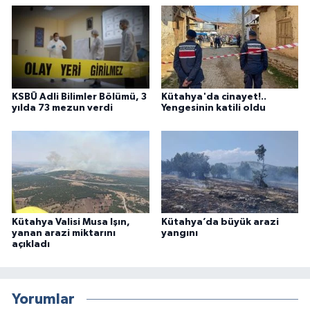
KSBÜ Adli Bilimler Bölümü, 3
Kütahya'da cinayet!..
yılda 73 mezun verdi
Yengesinin katili oldu
Kütahya Valisi Musa Işın,
Kütahya’da büyük arazi
yanan arazi miktarını
yangını
açıkladı
Yorumlar