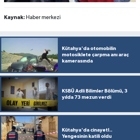
Kaynak:
Haber merkezi
Kütahya'da otomobilin
motosiklete çarpma anı araç
kamerasında
KSBÜ Adli Bilimler Bölümü, 3
yılda 73 mezun verdi
Kütahya'da cinayet!..
Yengesinin katili oldu