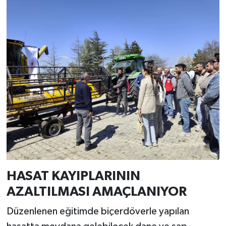
Resmi İlan
Rüya Tabirleri
Sağlık
Şaphane
Simav
Siyaset
Spor
HASAT KAYIPLARININ
Tavşanlı
AZALTILMASI AMAÇLANIYOR
Teknoloji
Düzenlenen eğitimde biçerdöverle yapılan