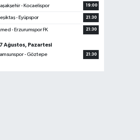
aşakşehir - Kocaelispor
19:00
eşiktaş - Eyüpspor
21:30
med - Erzurumspor FK
21:30
7 Ağustos, Pazartesi
amsunspor - Göztepe
21:30