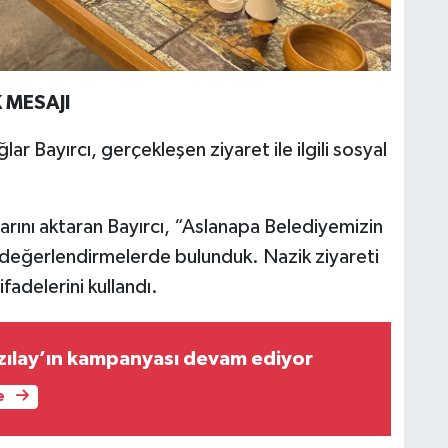
 MESAJI
lar Bayırcı, gerçekleşen ziyaret ile ilgili sosyal
larını aktaran Bayırcı, “Aslanapa Belediyemizin
ve değerlendirmelerde bulunduk. Nazik ziyareti
fadelerini kullandı.
zılay’ın kampanyası devam ediyor
e