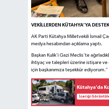
Türkiye
Video Galeri
VEKİLLERDEN KÜTAHYA’YA DESTEK
Yaşam
AK Parti Kütahya Milletvekili İsmail Çağ
Yemek Tarifleri
medya hesabından açıklama yaptı.
Başkan Kulik’i Gazi Meclis’te ağırladık
ihtiyaç ve talepleri üzerine istişare 
için başkanımıza teşekkür ediyorum.” i
Kütahya’da Kı
İçeriği Görüntül