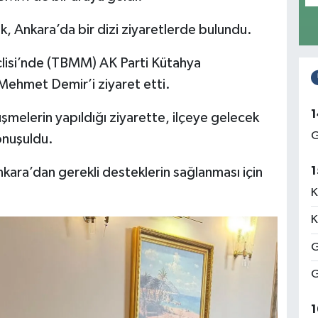
k, Ankara’da bir dizi ziyaretlerde bulundu.
clisi’nde (TBMM) AK Parti Kütahya
e Mehmet Demir’i ziyaret etti.
1
örüşmelerin yapıldığı ziyarette, ilçeye gelecek
G
onuşuldu.
1
 Ankara’dan gerekli desteklerin sağlanması için
K
K
G
G
1