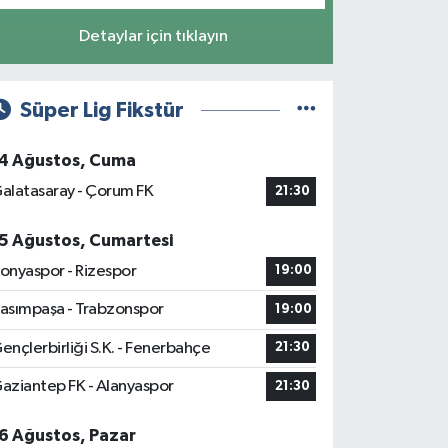
Detaylar için tıklayın
Süper Lig Fikstür
4 Ağustos, Cuma
alatasaray - Çorum FK
21:30
5 Ağustos, Cumartesi
onyaspor - Rizespor
19:00
asımpaşa - Trabzonspor
19:00
ençlerbirliği S.K. - Fenerbahçe
21:30
aziantep FK - Alanyaspor
21:30
6 Ağustos, Pazar