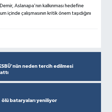
Demir, Aslanapa'nın kalkınması hedefine
m içinde çalışmasının kritik önem taşıdığını
KSBÜ'nün neden tercih edilmesi
attı
 ölü bataryaları yeniliyor