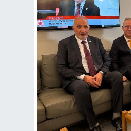
Resmi İlan
Rüya Tabirleri
Sağlık
Şaphane
Simav
Siyaset
Spor
Tavşanlı
Teknoloji