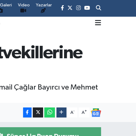
Galeri
Video
Yazarlar
m
vekillerine
İsmail Çağlar Bayırcı ve Mehmet
-
+
A
A