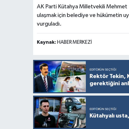
AK Parti Kütahya Milletvekili Mehmet 
ulaşmak için belediye ve hükümetin uyu
vurguladı.
Kaynak:
HABER MERKEZİ
EDITÖRÜN SEÇTIĞI
Rektör Tekin, 
gerektiğini anl
EDITÖRÜN SEÇTIĞI
Kütahyalı usta,