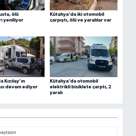
usta, ölü
Kütahya’da iki otomobil
ı yeniliyor
çarpıştı, ölü ve yaralılar var
 Kızılay’ın
Kütahya’da otomobil
sı devam ediyor
elektrikli bisiklete çarptı, 2
yaralı