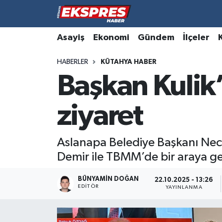
Altıntaş
Hava Durumu
Asayiş
Ekonomi
Gündem
İlçeler
HABERLER
KÜTAHYA HABER
Asayiş
Trafik Durumu
Başkan Kulik’
Aslanapa
Süper Lig Puan Durumu ve Fikstür
ziyaret
Biyografiler
Tüm Manşetler
Bölge
Son Dakika Haberleri
Aslanapa Belediye Başkanı Necat
Demir ile TBMM’de bir araya ge
Çavdarhisar
Haber Arşivi
BÜNYAMIN DOĞAN
22.10.2025 - 13:26
EDITÖR
Domaniç
YAYINLANMA
Dumlupınar