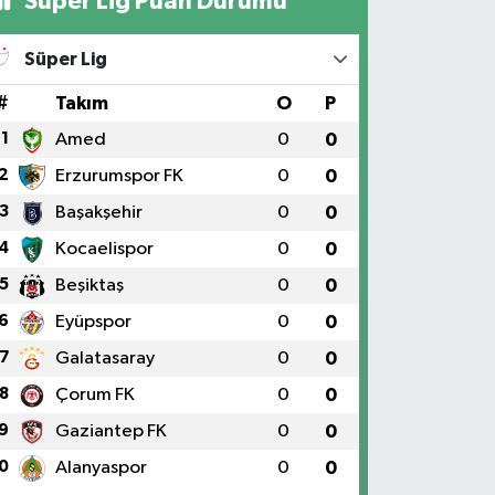
Süper Lig Puan Durumu
Süper Lig
#
Takım
O
P
1
Amed
0
0
2
Erzurumspor FK
0
0
3
Başakşehir
0
0
4
Kocaelispor
0
0
5
Beşiktaş
0
0
6
Eyüpspor
0
0
7
Galatasaray
0
0
8
Çorum FK
0
0
9
Gaziantep FK
0
0
0
Alanyaspor
0
0