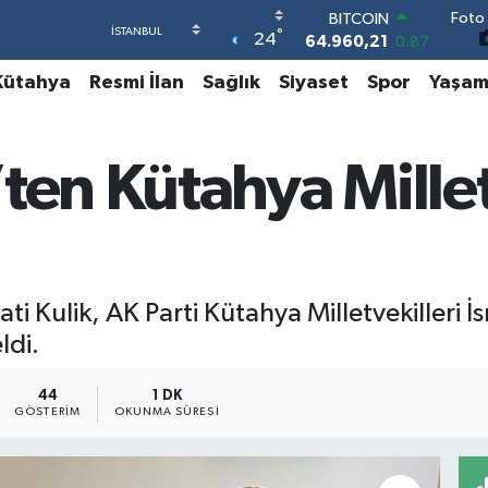
64.960,21
0.87
Foto 
DOLAR
°
24
47,7436
0.18
EURO
Kütahya
Resmi İlan
Sağlık
Siyaset
Spor
Yaşa
55,2510
0.32
STERLİN
64,4811
0.38
GRAM ALTIN
ten Kütahya Millet
6660.55
0.03
BİST100
13.779
-14
i Kulik, AK Parti Kütahya Milletvekilleri 
ldi.
44
1 DK
GÖSTERIM
OKUNMA SÜRESI