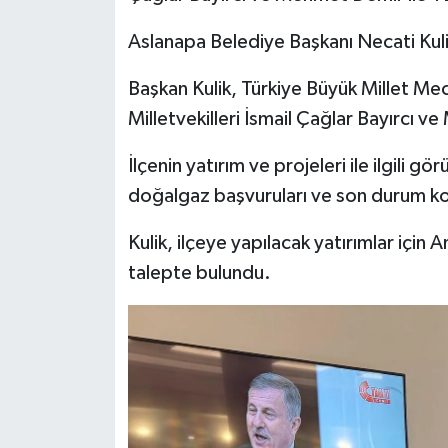
Aslanapa Belediye Başkanı Necati Kuli
İlçeler
Başkan Kulik, Türkiye Büyük Millet Me
Köşe Yazıları
Milletvekilleri İsmail Çağlar Bayırcı v
Kültür Sanat
İlçenin yatırım ve projeleri ile ilgili g
doğalgaz başvuruları ve son durum k
Kütahya
Kulik, ilçeye yapılacak yatırımlar için
Magazin
talepte bulundu.
Otomobil
Pazarlar
Politika