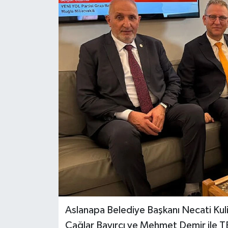
Dünya
Eğitim
Ekonomi
Emet
Foto Galeri
Gediz
Genel
Gündem
Aslanapa Belediye Başkanı Necati Kulik
Çağlar Bayırcı ve Mehmet Demir ile T
Hisarcık