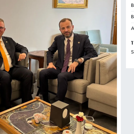
B
B
A
1
S