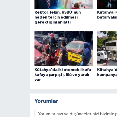
Rektör Tekin, KSBÜ'nün
Kütahyalı 
neden tercih edilmesi
bataryalar
gerektiğini anlattı
Kütahya'da iki otomobil kafa
Kütahya’da
kafaya çarpıştı, ölü ve yaralı
kampanya
var
Yorumlar