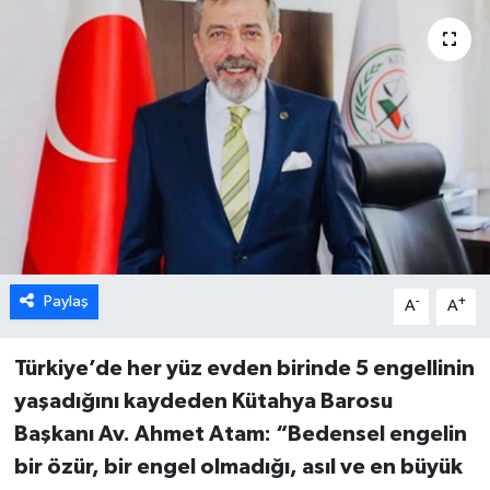
Dünya
Eğitim
Ekonomi
Emet
Foto Galeri
Paylaş
-
+
A
A
Gediz
Türkiye’de her yüz evden birinde 5 engellinin
Genel
yaşadığını kaydeden Kütahya Barosu
Gündem
Başkanı Av. Ahmet Atam: “Bedensel
engelin
bir özür, bir engel olmadığı, asıl ve en büyük
Hisarcık