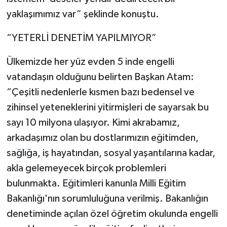
Resmi İlan
yaklaşımımız var” şeklinde konuştu.
Rüya Tabirleri
“YETERLİ DENETİM YAPILMIYOR”
Sağlık
Ülkemizde her yüz evden 5 inde engelli
vatandaşın olduğunu belirten Başkan Atam:
Şaphane
“Çeşitli nedenlerle kısmen bazı bedensel ve
Simav
zihinsel yeteneklerini yitirmişleri de sayarsak bu
sayı 10 milyona ulaşıyor. Kimi akrabamız,
Siyaset
arkadaşımız olan bu dostlarımızın eğitimden,
sağlığa, iş hayatından, sosyal yaşantılarına kadar,
Spor
akla gelemeyecek birçok problemleri
bulunmakta. Eğitimleri kanunla Milli Eğitim
Tavşanlı
Bakanlığı'nın sorumluluğuna verilmiş. Bakanlığın
Teknoloji
denetiminde açılan özel öğretim okulunda engelli