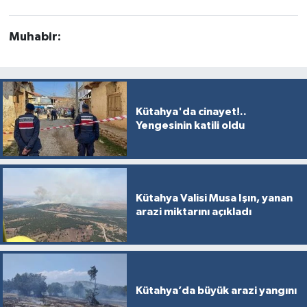
Muhabir:
Kütahya'da cinayet!..
Yengesinin katili oldu
Kütahya Valisi Musa Işın, yanan
arazi miktarını açıkladı
Kütahya’da büyük arazi yangını