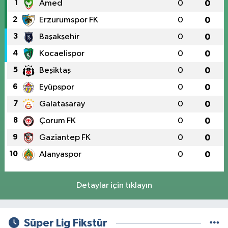
1
Amed
0
0
2
Erzurumspor FK
0
0
3
Başakşehir
0
0
4
Kocaelispor
0
0
5
Beşiktaş
0
0
6
Eyüpspor
0
0
7
Galatasaray
0
0
8
Çorum FK
0
0
9
Gaziantep FK
0
0
10
Alanyaspor
0
0
Detaylar için tıklayın
Süper Lig Fikstür