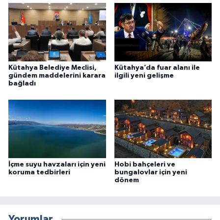
Kütahya Belediye Meclisi,
Kütahya’da fuar alanı ile
gündem maddelerini karara
ilgili yeni gelişme
bağladı
İçme suyu havzaları için yeni
Hobi bahçeleri ve
koruma tedbirleri
bungalovlar için yeni
dönem
Yorumlar