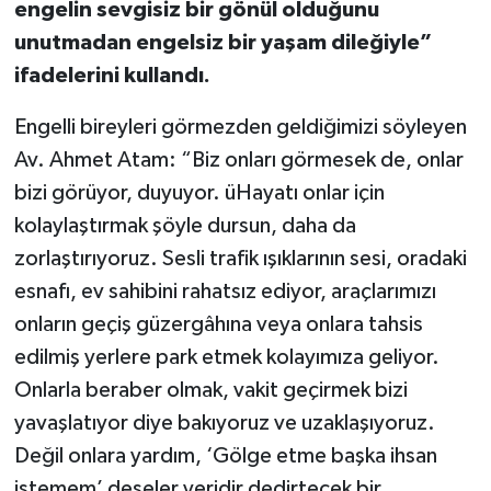
engelin sevgisiz bir gönül olduğunu
unutmadan engelsiz bir yaşam dileğiyle”
İlçeler
ifadelerini kullandı.
Köşe Yazıları
Engelli bireyleri görmezden geldiğimizi söyleyen
Av. Ahmet Atam: “Biz onları görmesek de, onlar
Kültür Sanat
bizi görüyor, duyuyor. üHayatı onlar için
Kütahya
kolaylaştırmak şöyle dursun, daha da
zorlaştırıyoruz. Sesli trafik ışıklarının sesi, oradaki
Magazin
esnafı, ev sahibini rahatsız ediyor, araçlarımızı
onların geçiş güzergâhına veya onlara tahsis
Otomobil
edilmiş yerlere park etmek kolayımıza geliyor.
Pazarlar
Onlarla beraber olmak, vakit geçirmek bizi
yavaşlatıyor diye bakıyoruz ve uzaklaşıyoruz.
Politika
Değil onlara yardım, ‘Gölge etme başka ihsan
istemem’ deseler yeridir dedirtecek bir