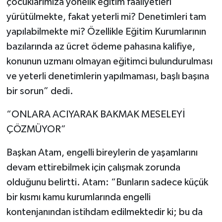
çocuklarımıza yönelik eğitim faaliyetleri
Türkiye
yürütülmekte, fakat yeterli mi? Denetimleri tam
yapılabilmekte mi? Özellikle Eğitim Kurumlarının
Video Galeri
bazılarında az ücret ödeme pahasına kalifiye,
Yaşam
konunun uzmanı olmayan eğitimci bulundurulması
ve yeterli denetimlerin yapılmaması, başlı başına
Yemek Tarifleri
bir sorun” dedi.
“ONLARA ACIYARAK BAKMAK MESELEYİ
ÇÖZMÜYOR”
Başkan Atam, engelli bireylerin de yaşamlarını
devam ettirebilmek için çalışmak zorunda
olduğunu belirtti. Atam: “Bunların sadece küçük
bir kısmı kamu kurumlarında engelli
kontenjanından istihdam edilmektedir ki; bu da