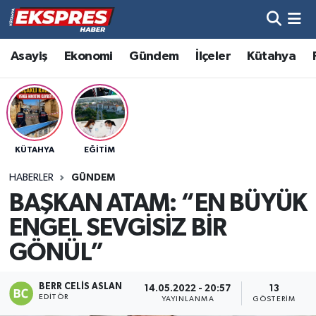
Altıntaş
Hava Durumu
Asayiş
Ekonomi
Gündem
İlçeler
Kütahya
Asayiş
Trafik Durumu
Aslanapa
Süper Lig Puan Durumu ve Fikstür
KÜTAHYA
EĞITIM
Biyografiler
Tüm Manşetler
HABERLER
GÜNDEM
Bölge
Son Dakika Haberleri
BAŞKAN ATAM: “EN BÜYÜK
ENGEL SEVGİSİZ BİR
Çavdarhisar
Haber Arşivi
GÖNÜL”
Domaniç
BERR CELIS ASLAN
14.05.2022 - 20:57
13
EDITÖR
YAYINLANMA
GÖSTERIM
Dumlupınar