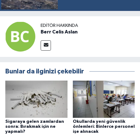
EDITÖR HAKKINDA
Berr Celis Aslan
Bunlar da ilginizi çekebilir
Sigaraya gelen zamlardan
Okullarda yeni güvenlik
sonra: Bırakmak için ne
önlemleri: Binlerce personel
yapmalı?
işe alınacak