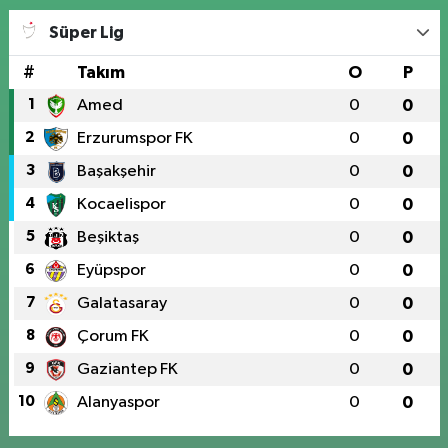
Süper Lig
#
Takım
O
P
1
Amed
0
0
2
Erzurumspor FK
0
0
3
Başakşehir
0
0
4
Kocaelispor
0
0
5
Beşiktaş
0
0
6
Eyüpspor
0
0
7
Galatasaray
0
0
8
Çorum FK
0
0
9
Gaziantep FK
0
0
10
Alanyaspor
0
0