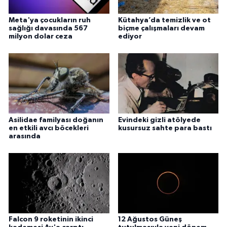
Meta'ya çocukların ruh
Kütahya’da temizlik ve ot
sağlığı davasında 567
biçme çalışmaları devam
milyon dolar ceza
ediyor
Asilidae familyası doğanın
Evindeki gizli atölyede
en etkili avcı böcekleri
kusursuz sahte para bastı
arasında
Falcon 9 roketinin ikinci
12 Ağustos Güneş