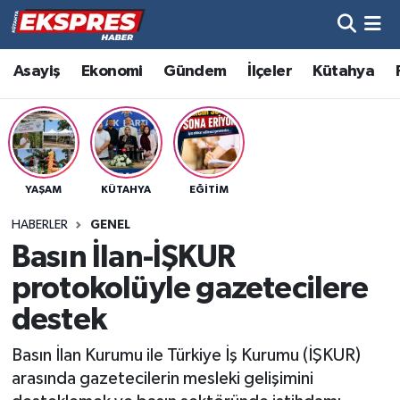
Altıntaş
Hava Durumu
Asayiş
Ekonomi
Gündem
İlçeler
Kütahya
Asayiş
Trafik Durumu
Aslanapa
Süper Lig Puan Durumu ve Fikstür
YAŞAM
KÜTAHYA
EĞITIM
Biyografiler
Tüm Manşetler
HABERLER
GENEL
Bölge
Son Dakika Haberleri
Basın İlan-İŞKUR
protokolüyle gazetecilere
Çavdarhisar
Haber Arşivi
destek
Domaniç
Basın İlan Kurumu ile Türkiye İş Kurumu (İŞKUR)
arasında gazetecilerin mesleki gelişimini
Dumlupınar