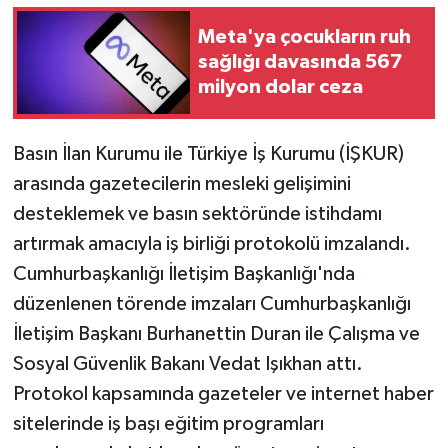
Meta'ya çocukların ruh
İlçeler
sağlığı davasında 567
milyon dolar ceza
Köşe Yazıları
Kültür Sanat
Basın İlan Kurumu ile Türkiye İş Kurumu (İŞKUR)
arasında gazetecilerin mesleki gelişimini
Kütahya
desteklemek ve basın sektöründe istihdamı
artırmak amacıyla iş birliği protokolü imzalandı.
Magazin
Cumhurbaşkanlığı İletişim Başkanlığı'nda
Otomobil
düzenlenen törende imzaları Cumhurbaşkanlığı
İletişim Başkanı Burhanettin Duran ile Çalışma ve
Pazarlar
Sosyal Güvenlik Bakanı Vedat Işıkhan attı.
Protokol kapsamında gazeteler ve internet haber
Politika
sitelerinde iş başı eğitim programları