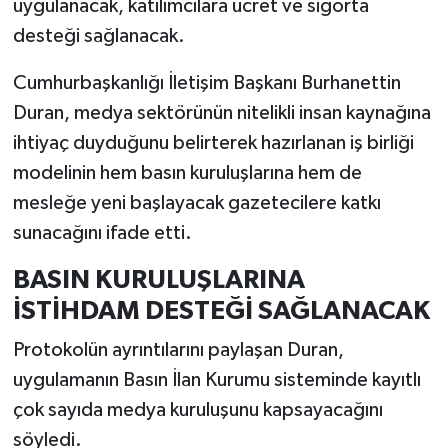
uygulanacak, katılımcılara ücret ve sigorta
Resmi İlan
desteği sağlanacak.
Rüya Tabirleri
Cumhurbaşkanlığı İletişim Başkanı Burhanettin
Sağlık
Duran, medya sektörünün nitelikli insan kaynağına
ihtiyaç duyduğunu belirterek hazırlanan iş birliği
Şaphane
modelinin hem basın kuruluşlarına hem de
mesleğe yeni başlayacak gazetecilere katkı
Simav
sunacağını ifade etti.
Siyaset
BASIN KURULUŞLARINA
İSTİHDAM DESTEĞİ SAĞLANACAK
Spor
Protokolün ayrıntılarını paylaşan Duran,
Tavşanlı
uygulamanın Basın İlan Kurumu sisteminde kayıtlı
çok sayıda medya kuruluşunu kapsayacağını
Teknoloji
söyledi.