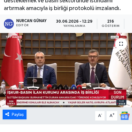
desteklemek ve basın sektöründe istihdamı
artırmak amacıyla iş birliği protokolü imzalandı.
Dünya
NURCAN GÜNAY
30.06.2026 - 12:29
216
Eğitim
EDITÖR
YAYINLANMA
GÖSTERIM
O
Ekonomi
Emet
Foto Galeri
Gediz
Genel
Paylaş
-
+
Gündem
A
A
Hisarcık