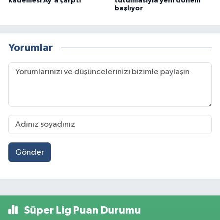
kademesi Ay'a çarptı
tutulmasıyla yeni dönem
başlıyor
Yorumlar
Gönder
Süper Lig Puan Durumu