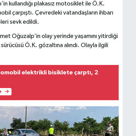
in kullandığı plakasız motosiklet ile Ö.K.
bil çarpıştı. Çevredeki vatandaşların ihbarı
leri sevk edildi.
hmet Oğuzalp’in olay yerinde yaşamını yitirdiği
ürücüsü Ö.K. gözaltına alındı. Olayla ilgili
mobil elektrikli bisiklete çarptı, 2
e