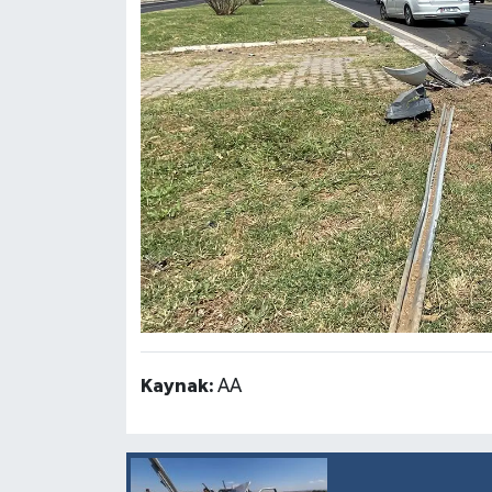
İlçeler
Köşe Yazıları
Kültür Sanat
Kütahya
Magazin
Otomobil
Kaynak:
AA
Pazarlar
Politika