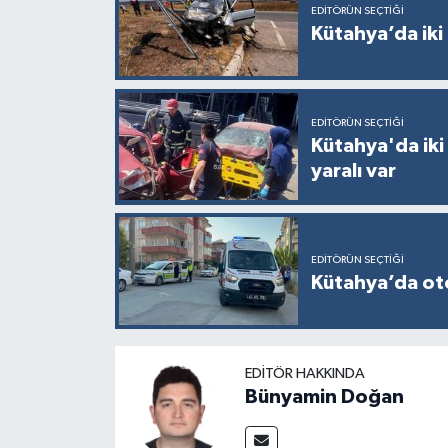
Resmi İlan
EDITÖRÜN SEÇTIĞI
Kütahya’da iki 
Rüya Tabirleri
Sağlık
EDITÖRÜN SEÇTIĞI
Kütahya'da iki
Şaphane
yaralı var
Simav
Siyaset
EDITÖRÜN SEÇTIĞI
Kütahya’da otom
Spor
Tavşanlı
EDITÖR HAKKINDA
Bünyamin Doğan
Teknoloji