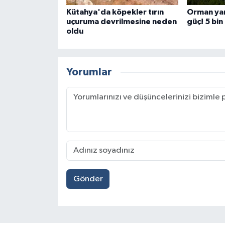
Kütahya'da köpekler tırın
Orman yan
uçuruma devrilmesine neden
güç! 5 bi
oldu
Yorumlar
Gönder