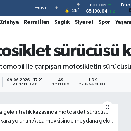
BITCOIN
Foto 
°
65.130,04
1.2
28
DOLAR
47,7106
0.17
Kütahya
Resmi İlan
Sağlık
Siyaset
Spor
Yaşa
EURO
55,1652
0.27
STERLİN
osiklet sürücüsü 
64,4046
0.35
GRAM ALTIN
6648.99
2.59
BİST100
tomobil ile çarpışan motosikletin sürücüsü 
13.773
-19
09.06.2026 - 17:21
49
1 DK
GÜNCELLEME
GÖSTERIM
OKUNMA SÜRESI
a gelen trafik kazasında motosiklet sürücüsü
i kara yolunun Atça mevkisinde meydana geldi.