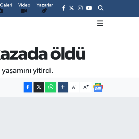
Galeri
Video
Yazarlar
m
kazada öldü
yaşamını yitirdi.
-
+
A
A