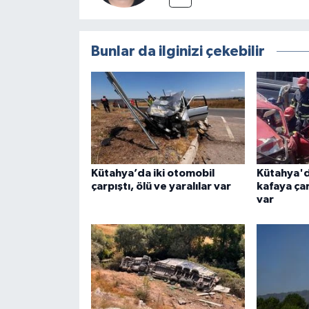
Türkiye
Video Galeri
Bunlar da ilginizi çekebilir
Yaşam
Yemek Tarifleri
Kütahya’da iki otomobil
Kütahya'd
çarpıştı, ölü ve yaralılar var
kafaya çar
var