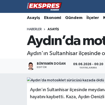
Altıntaş
Hava Durumu
Asayiş
Ekonomi
Gündem
İlçeler
HABERLER
ASAYIŞ
Asayiş
Trafik Durumu
Aydın’da mot
Aslanapa
Süper Lig Puan Durumu ve Fikstür
Aydın’ın Sultanhisar ilçesinde o
Biyografiler
Tüm Manşetler
BÜNYAMIN DOĞAN
09.06.2026 - 00:20
Bölge
Son Dakika Haberleri
EDITÖR
YAYINLANMA
Çavdarhisar
Haber Arşivi
Domaniç
Aydın’ın Sultanhisar ilçesinde meydan
hayatını kaybetti. Kaza, Aydın-Denizl
Dumlupınar