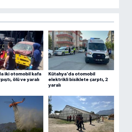
a iki otomobil kafa
Kütahya’da otomobil
pıştı, ölü ve yaralı
elektrikli bisiklete çarptı, 2
yaralı