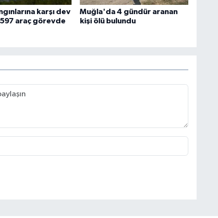
gınlarına karşı dev
Muğla'da 4 gündür aranan
n 597 araç görevde
kişi ölü bulundu