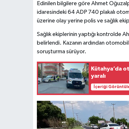
Edinilen bilgilere göre Ahmet Oğuzalp’
Dünya
idaresindeki 64 ADP 740 plakalı otomo
üzerine olay yerine polis ve sağlık ekip
Eğitim
Sağlık ekiplerinin yaptığı kontrolde A
Ekonomi
belirlendi. Kazanın ardından otomobil s
soruşturma sürüyor.
Emet
Kütahya’da oto
Foto Galeri
yaralı
Gediz
İçeriği Görüntül
Genel
Gündem
Hisarcık