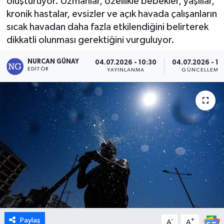
oluşturuyor. Uzmanlar, özellikle bebekler, yaşlılar,
kronik hastalar, evsizler ve açık havada çalışanların
Dünya
sıcak havadan daha fazla etkilendiğini belirterek
dikkatli olunması gerektiğini vurguluyor.
Eğitim
NURCAN GÜNAY
04.07.2026 - 10:30
04.07.2026 - 12
Ekonomi
EDITÖR
YAYINLANMA
GÜNCELLEME
Emet
Foto Galeri
Gediz
Genel
Gündem
Paylaş
-
+
Hisarcık
A
A