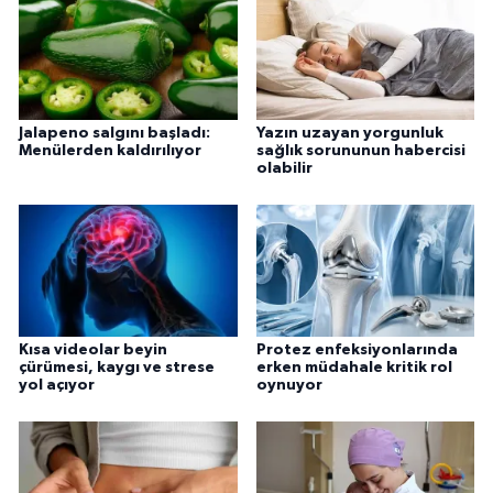
Jalapeno salgını başladı:
Yazın uzayan yorgunluk
Menülerden kaldırılıyor
sağlık sorununun habercisi
olabilir
Kısa videolar beyin
Protez enfeksiyonlarında
çürümesi, kaygı ve strese
erken müdahale kritik rol
yol açıyor
oynuyor