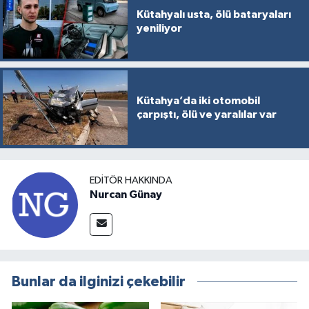
Kütahyalı usta, ölü bataryaları
yeniliyor
Kütahya’da iki otomobil
çarpıştı, ölü ve yaralılar var
EDITÖR HAKKINDA
Nurcan Günay
Bunlar da ilginizi çekebilir