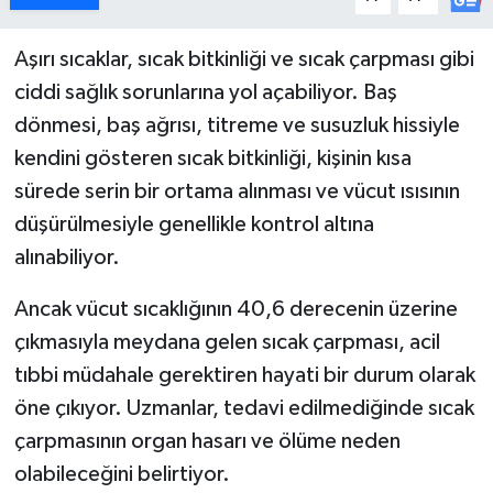
İlçeler
Aşırı sıcaklar, sıcak bitkinliği ve sıcak çarpması gibi
ciddi sağlık sorunlarına yol açabiliyor. Baş
Köşe Yazıları
dönmesi, baş ağrısı, titreme ve susuzluk hissiyle
kendini gösteren sıcak bitkinliği, kişinin kısa
Kültür Sanat
sürede serin bir ortama alınması ve vücut ısısının
Kütahya
düşürülmesiyle genellikle kontrol altına
alınabiliyor.
Magazin
Ancak vücut sıcaklığının 40,6 derecenin üzerine
Otomobil
çıkmasıyla meydana gelen sıcak çarpması, acil
tıbbi müdahale gerektiren hayati bir durum olarak
Pazarlar
öne çıkıyor. Uzmanlar, tedavi edilmediğinde sıcak
çarpmasının organ hasarı ve ölüme neden
Politika
olabileceğini belirtiyor.