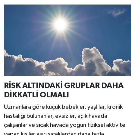
Resmi İlan
Rüya Tabirleri
Sağlık
Şaphane
Simav
Siyaset
RİSK ALTINDAKİ GRUPLAR DAHA
DİKKATLİ OLMALI
Spor
Uzmanlara göre küçük bebekler, yaşlılar, kronik
Tavşanlı
hastalığı bulunanlar, evsizler, açık havada
çalışanlar ve sıcak havada yoğun fiziksel aktivite
Teknoloji
yapan kişiler aşırı sıcaklardan daha fazla