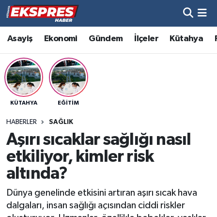
Altıntaş
Hava Durumu
Asayiş
Ekonomi
Gündem
İlçeler
Kütahya
Asayiş
Trafik Durumu
Aslanapa
Süper Lig Puan Durumu ve Fikstür
KÜTAHYA
EĞITIM
Biyografiler
Tüm Manşetler
HABERLER
SAĞLIK
Bölge
Son Dakika Haberleri
Aşırı sıcaklar sağlığı nasıl
etkiliyor, kimler risk
Çavdarhisar
Haber Arşivi
altında?
Domaniç
Dünya genelinde etkisini artıran aşırı sıcak hava
dalgaları, insan sağlığı açısından ciddi riskler
Dumlupınar