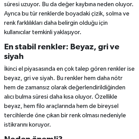
Resmi İlan
süresi uzuyor. Bu da değer kaybına neden oluyor.
Ayrıca bu tür renklerde boyadaki çizik, solma ve
Rüya Tabirleri
renk farklılıkları daha belirgin olduğu için
kullanıcılar temkinli yaklaşıyor.
Sağlık
En stabil renkler: Beyaz, gri ve
Şaphane
siyah
Simav
İkinci el piyasasında en çok talep gören renkler ise
beyaz, gri ve siyah. Bu renkler hem daha nötr
Siyaset
hem de zamansız olarak değerlendirildiğinden
alıcı bulma süresi daha kısa oluyor. Özellikle
Spor
beyaz, hem filo araçlarında hem de bireysel
Tavşanlı
tercihlerde öne çıkan bir renk olması nedeniyle
istikrarını koruyor.
Teknoloji