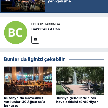
yeni gelişme
EDITÖR HAKKINDA
Berr Celis Aslan
Bunlar da ilginizi çekebilir
Kütahya’da motosiklet
Türkiye genelinde sıcak
tutkunları 30 Ağustos’u
hava etkisini sürdürüyor
konuştu