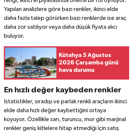
rengi, ikinci el piyasasında önemli bir rol oynuyor.
Yapılan analizlere göre bazı renkler, ikinci elde
İlçeler
daha fazla talep görürken bazı renklerde ise araç
daha zor satılıyor veya daha düşük fiyata alıcı
Köşe Yazıları
buluyor.
Kültür Sanat
Kütahya 5 Ağustos
Kütahya
2026 Çarşamba günü
hava durumu
Magazin
En hızlı değer kaybeden renkler
Otomobil
İstatistikler, sıradışı ve parlak renkli araçların ikinci
Pazarlar
elde daha hızlı değer kaybettiğini ortaya
koyuyor. Özellikle sarı, turuncu, mor gibi marjinal
Politika
renkler geniş kitlelere hitap etmediği için satış