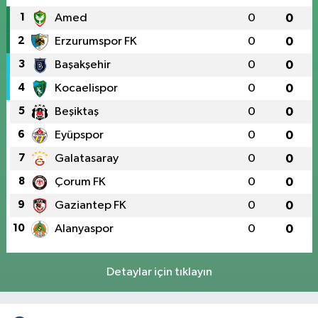
1
Amed
0
0
2
Erzurumspor FK
0
0
3
Başakşehir
0
0
4
Kocaelispor
0
0
5
Beşiktaş
0
0
6
Eyüpspor
0
0
7
Galatasaray
0
0
8
Çorum FK
0
0
9
Gaziantep FK
0
0
10
Alanyaspor
0
0
Detaylar için tıklayın