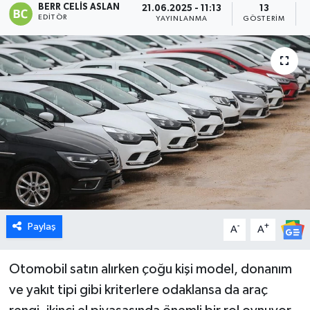
BERR CELIS ASLAN
21.06.2025 - 11:13
13
EDITÖR
YAYINLANMA
GÖSTERIM
Dünya
Eğitim
Ekonomi
Emet
Foto Galeri
Gediz
Paylaş
-
+
A
A
Genel
Otomobil satın alırken çoğu kişi model, donanım
Gündem
ve yakıt tipi gibi kriterlere odaklansa da araç
Hisarcık