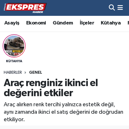
Altıntaş
Hava Durumu
Asayiş
Ekonomi
Gündem
İlçeler
Kütahya
Asayiş
Trafik Durumu
Aslanapa
Süper Lig Puan Durumu ve Fikstür
KÜTAHYA
Biyografiler
Tüm Manşetler
HABERLER
GENEL
Bölge
Son Dakika Haberleri
Araç renginiz ikinci el
değerini etkiler
Çavdarhisar
Haber Arşivi
Araç alırken renk tercihi yalnızca estetik değil,
Domaniç
aynı zamanda ikinci el satış değerini de doğrudan
etkiliyor.
Dumlupınar