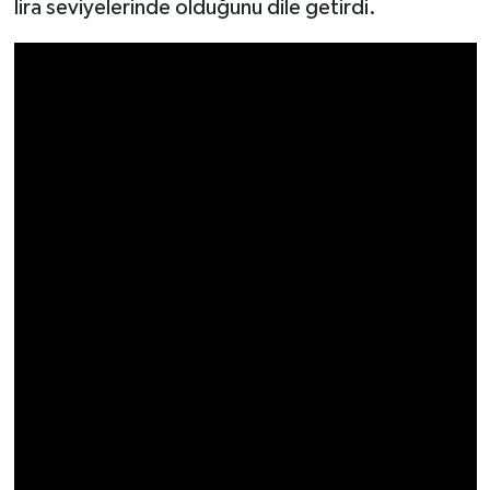
lira seviyelerinde olduğunu dile getirdi.
Resmi İlan
Rüya Tabirleri
Sağlık
Şaphane
Simav
Siyaset
Spor
Tavşanlı
Teknoloji