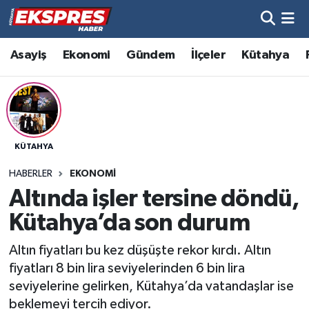
Altıntaş
Hava Durumu
Asayiş
Ekonomi
Gündem
İlçeler
Kütahya
Asayiş
Trafik Durumu
Aslanapa
Süper Lig Puan Durumu ve Fikstür
KÜTAHYA
Biyografiler
Tüm Manşetler
HABERLER
EKONOMI
Bölge
Son Dakika Haberleri
Altında işler tersine döndü,
Kütahya’da son durum
Çavdarhisar
Haber Arşivi
Altın fiyatları bu kez düşüşte rekor kırdı. Altın
Domaniç
fiyatları 8 bin lira seviyelerinden 6 bin lira
seviyelerine gelirken, Kütahya’da vatandaşlar ise
Dumlupınar
beklemeyi tercih ediyor.