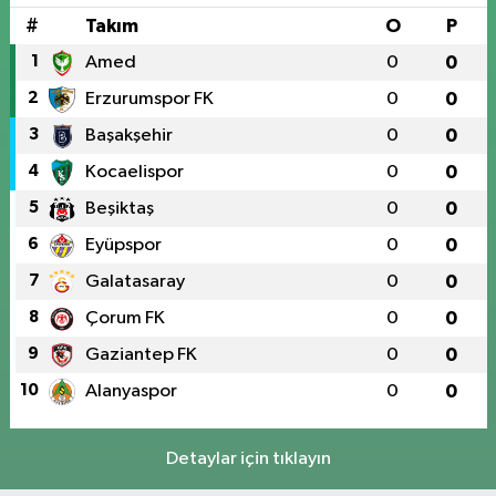
#
Takım
O
P
1
Amed
0
0
2
Erzurumspor FK
0
0
3
Başakşehir
0
0
4
Kocaelispor
0
0
5
Beşiktaş
0
0
6
Eyüpspor
0
0
7
Galatasaray
0
0
8
Çorum FK
0
0
9
Gaziantep FK
0
0
10
Alanyaspor
0
0
Detaylar için tıklayın