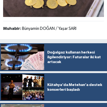
Muhabir:
Bünyamin DOĞAN / Yaşar SARI
Doğalgaz kullanan herkesi
ilgilendiriyor: Faturalar iki kat
artacak
Kütahya’da Metehan’a destek
konserleri başladı