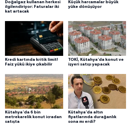
Doğalgaz kullanan herkesi
Küçük harcamalar büyük
ilgilendiriyor: Faturalar iki
yüke dönüşüyor
kat artacak
Kredi kartında kritik limit!
TOKİ, Kütahya’da konut ve
Faiz yükü ikiye çıkabilir
işyeri satışı yapacak
Kütahya'da 6 bin
Kütahya’da altın
metrekarelik konut icradan
fiyatlarında durağanlık
satışta
sona mı erdi?