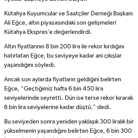
Kütahya Kuyumcular ve Saatçiler Derneği Başkanı
İlçeler
Ali Eğce, altın piyasasındaki son gelişmeleri
Köşe Yazıları
Kütahya Ekspres’e değerlendirdi.
Kültür Sanat
Altın fiyatlarının 8 bin 200 lira ile rekor kırdığını
hatırlatan Eğce, bu seviyeye kadar ani çıkışlar
Kütahya
yaşandığını söyledi.
Magazin
Ancak son aylarda fiyatların geldiğini belirten
Eğce, “Geçtiğimiz hafta 6 bin 450 lira
Otomobil
seviyelerinde seyretti. Dün ise terse rekor kırarak
6 bin lira seviyelerine kadar düştü.” dedi.
Pazarlar
Bu seviyeden sonra yeniden yaklaşık 300 liralık bir
Politika
yükselmenin yaşandığını belirten Eğce, 6 bin 300