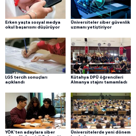
Erken yaşta sosyal medya
Üniversiteler siber güvenlik
okul başarısını düşürüyor
uzmanı yetiştiriyor
LGS tercih sonuçları
Kütahya DPÜ öğrencileri
açıklandı
Almanya stajını tamamladı
YÖK'ten adaylara siber
Üniversitelerde yeni dönem