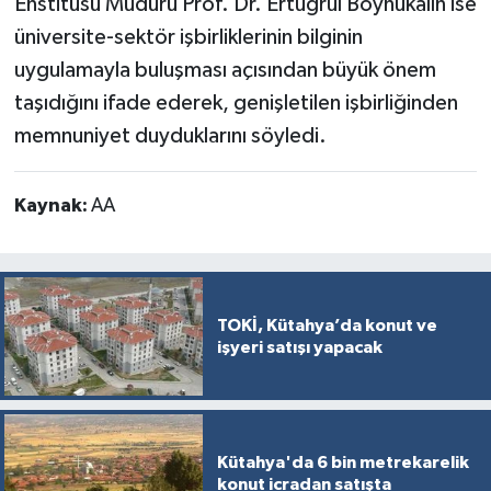
Enstitüsü Müdürü Prof. Dr. Ertuğrul Boynukalın ise
Türkiye
üniversite-sektör işbirliklerinin bilginin
uygulamayla buluşması açısından büyük önem
Video Galeri
taşıdığını ifade ederek, genişletilen işbirliğinden
Yaşam
memnuniyet duyduklarını söyledi.
Yemek Tarifleri
Kaynak:
AA
TOKİ, Kütahya’da konut ve
işyeri satışı yapacak
Kütahya'da 6 bin metrekarelik
konut icradan satışta