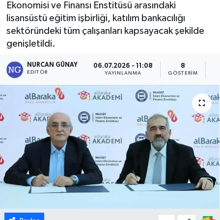
Ekonomisi ve Finansı Enstitüsü arasındaki
lisansüstü eğitim işbirliği, katılım bankacılığı
Dünya
sektöründeki tüm çalışanları kapsayacak şekilde
Eğitim
genişletildi.
NURCAN GÜNAY
06.07.2026 - 11:08
8
Ekonomi
EDITÖR
YAYINLANMA
GÖSTERIM
O
Emet
Foto Galeri
Gediz
Genel
Gündem
Hisarcık