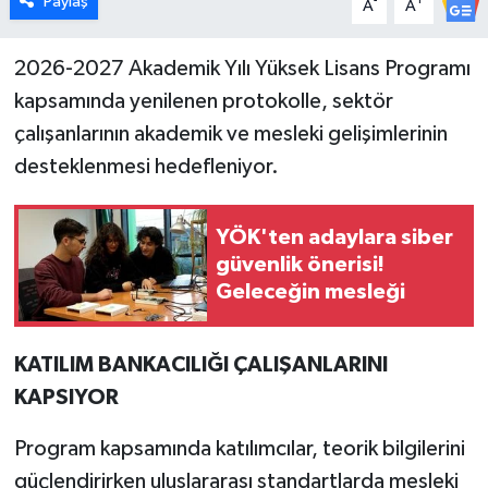
Paylaş
-
+
A
A
İlçeler
2026-2027 Akademik Yılı Yüksek Lisans Programı
kapsamında yenilenen protokolle, sektör
Köşe Yazıları
çalışanlarının akademik ve mesleki gelişimlerinin
Kültür Sanat
desteklenmesi hedefleniyor.
Kütahya
YÖK'ten adaylara siber
güvenlik önerisi!
Magazin
Geleceğin mesleği
Otomobil
KATILIM BANKACILIĞI ÇALIŞANLARINI
Pazarlar
KAPSIYOR
Politika
Program kapsamında katılımcılar, teorik bilgilerini
güçlendirirken uluslararası standartlarda mesleki