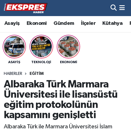
Altıntaş
Hava Durumu
Asayiş
Ekonomi
Gündem
İlçeler
Kütahya
Asayiş
Trafik Durumu
Aslanapa
Süper Lig Puan Durumu ve Fikstür
ASAYIŞ
TEKNOLOJI
EKONOMI
Biyografiler
Tüm Manşetler
HABERLER
EĞITIM
Bölge
Son Dakika Haberleri
Albaraka Türk Marmara
Üniversitesi ile lisansüstü
Çavdarhisar
Haber Arşivi
eğitim protokolünün
Domaniç
kapsamını genişletti
Albaraka Türk ile Marmara Üniversitesi İslam
Dumlupınar