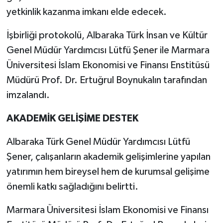
Resmi İlan
yetkinlik kazanma imkanı elde edecek.
Rüya Tabirleri
İşbirliği protokolü, Albaraka Türk İnsan ve Kültür
Genel Müdür Yardımcısı Lütfü Şener ile Marmara
Sağlık
Üniversitesi İslam Ekonomisi ve Finansı Enstitüsü
Müdürü Prof. Dr. Ertuğrul Boynukalın tarafından
Şaphane
imzalandı.
Simav
AKADEMİK GELİŞİME DESTEK
Siyaset
Albaraka Türk Genel Müdür Yardımcısı Lütfü
Spor
Şener, çalışanların akademik gelişimlerine yapılan
yatırımın hem bireysel hem de kurumsal gelişime
Tavşanlı
önemli katkı sağladığını belirtti.
Teknoloji
Marmara Üniversitesi İslam Ekonomisi ve Finansı