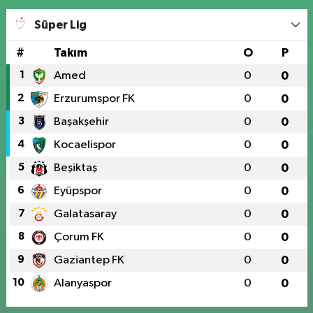
Süper Lig
#
Takım
O
P
1
Amed
0
0
2
Erzurumspor FK
0
0
3
Başakşehir
0
0
4
Kocaelispor
0
0
5
Beşiktaş
0
0
6
Eyüpspor
0
0
7
Galatasaray
0
0
8
Çorum FK
0
0
9
Gaziantep FK
0
0
10
Alanyaspor
0
0