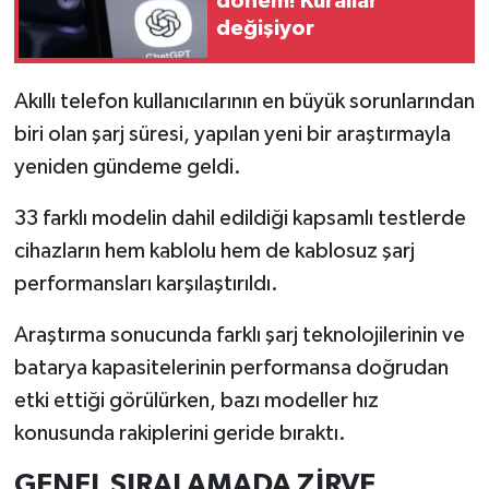
dönem! Kurallar
değişiyor
İlçeler
Akıllı telefon kullanıcılarının en büyük sorunlarından
Köşe Yazıları
biri olan şarj süresi, yapılan yeni bir araştırmayla
Kültür Sanat
yeniden gündeme geldi.
33 farklı modelin dahil edildiği kapsamlı testlerde
Kütahya
cihazların hem kablolu hem de kablosuz şarj
Magazin
performansları karşılaştırıldı.
Otomobil
Araştırma sonucunda farklı şarj teknolojilerinin ve
batarya kapasitelerinin performansa doğrudan
Pazarlar
etki ettiği görülürken, bazı modeller hız
konusunda rakiplerini geride bıraktı.
Politika
GENEL SIRALAMADA ZİRVE