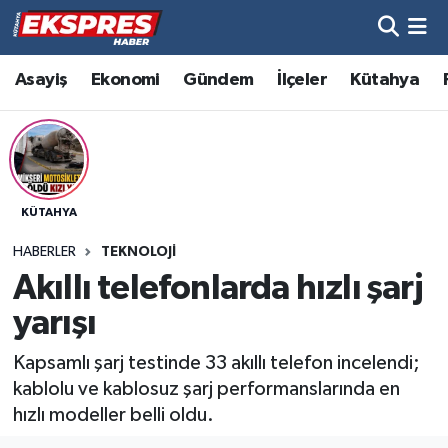
Altıntaş
Hava Durumu
Asayiş
Ekonomi
Gündem
İlçeler
Kütahya
Asayiş
Trafik Durumu
Aslanapa
Süper Lig Puan Durumu ve Fikstür
KÜTAHYA
Biyografiler
Tüm Manşetler
HABERLER
TEKNOLOJI
Bölge
Son Dakika Haberleri
Akıllı telefonlarda hızlı şarj
yarışı
Çavdarhisar
Haber Arşivi
Kapsamlı şarj testinde 33 akıllı telefon incelendi;
Domaniç
kablolu ve kablosuz şarj performanslarında en
hızlı modeller belli oldu.
Dumlupınar