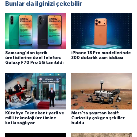
Bunlar da ilginizi çekebilir
Samsung’dan içerik
iPhone 18 Pro modellerinde
üreticilerine özel telefon:
300 dolarlık zam iddiası
Galaxy F70 Pro 5G tanıtıldı
Kütahya Teknokent yerli ve
Mars'ta şaşırtan keşif:
milli teknoloji üretimine
Curiosity çokgen şekiller
katkı sağlıyor
buldu