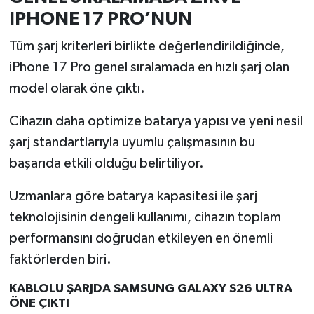
Resmi İlan
IPHONE 17 PRO’NUN
Rüya Tabirleri
Tüm şarj kriterleri birlikte değerlendirildiğinde,
iPhone 17 Pro genel sıralamada en hızlı şarj olan
Sağlık
model olarak öne çıktı.
Şaphane
Cihazın daha optimize batarya yapısı ve yeni nesil
şarj standartlarıyla uyumlu çalışmasının bu
Simav
başarıda etkili olduğu belirtiliyor.
Siyaset
Uzmanlara göre batarya kapasitesi ile şarj
teknolojisinin dengeli kullanımı, cihazın toplam
Spor
performansını doğrudan etkileyen en önemli
Tavşanlı
faktörlerden biri.
KABLOLU ŞARJDA SAMSUNG GALAXY S26 ULTRA
Teknoloji
ÖNE ÇIKTI