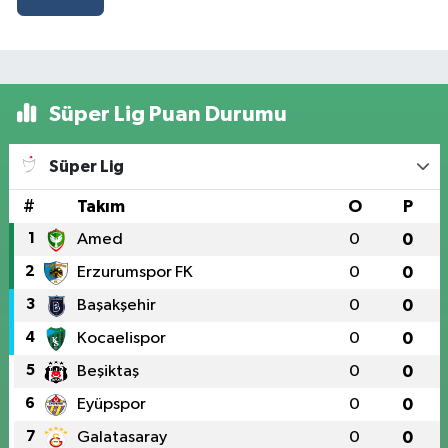
Süper Lig Puan Durumu
Süper Lig
#
Takım
O
P
1
Amed
0
0
2
Erzurumspor FK
0
0
3
Başakşehir
0
0
4
Kocaelispor
0
0
5
Beşiktaş
0
0
6
Eyüpspor
0
0
7
Galatasaray
0
0