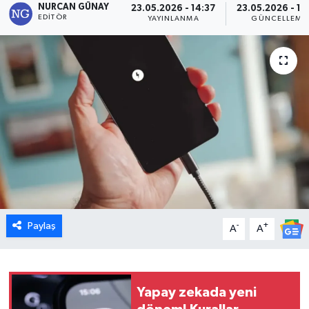
NURCAN GÜNAY
23.05.2026 - 14:37
23.05.2026 - 14
EDITÖR
YAYINLANMA
GÜNCELLEME
Dünya
Eğitim
Ekonomi
Emet
Foto Galeri
Gediz
Paylaş
-
+
A
A
Genel
Gündem
Yapay zekada yeni
Hisarcık