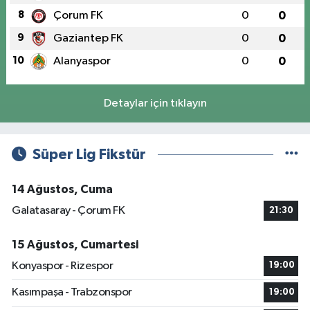
8
Çorum FK
0
0
9
Gaziantep FK
0
0
10
Alanyaspor
0
0
Detaylar için tıklayın
Süper Lig Fikstür
14 Ağustos, Cuma
Galatasaray - Çorum FK
21:30
15 Ağustos, Cumartesi
Konyaspor - Rizespor
19:00
Kasımpaşa - Trabzonspor
19:00