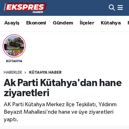
Altıntaş
Hava Durumu
Asayiş
Ekonomi
Gündem
İlçeler
Kütahya
Asayiş
Trafik Durumu
Aslanapa
Süper Lig Puan Durumu ve Fikstür
KÜTAHYA
Biyografiler
Tüm Manşetler
HABERLER
KÜTAHYA HABER
Bölge
Son Dakika Haberleri
Ak Parti Kütahya'dan hane
ziyaretleri
Çavdarhisar
Haber Arşivi
AK Parti Kütahya Merkez İlçe Teşkilatı, Yıldırım
Domaniç
Beyazıt Mahallesi’nde hane ve üye ziyaretleri
yaptı.
Dumlupınar