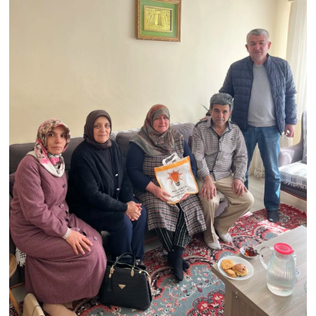
Resmi İlan
Rüya Tabirleri
Sağlık
Şaphane
Simav
Siyaset
Spor
Tavşanlı
Teknoloji