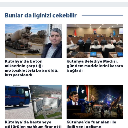
Bunlar da ilginizi çekebilir
Kütahya'da beton
Kütahya Belediye Meclisi,
mikserinin çarptığı
gündem maddelerini karara
motosikletteki baba öldü,
bağladı
kızı yaralandı
Kütahya'da hastaneye
Kütahya’da fuar alanı ile
götürülen mahkum firar etti
ilgili yeni gelişme