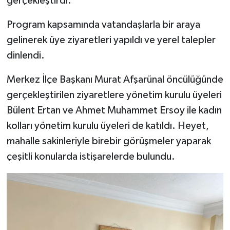
gerçekleştirdi.
Program kapsamında vatandaşlarla bir araya
İlçeler
gelinerek üye ziyaretleri yapıldı ve yerel talepler
Köşe Yazıları
dinlendi.
Kültür Sanat
Merkez İlçe Başkanı Murat Afşarünal öncülüğünde
gerçekleştirilen ziyaretlere yönetim kurulu üyeleri
Kütahya
Bülent Ertan ve Ahmet Muhammet Ersoy ile kadın
kolları yönetim kurulu üyeleri de katıldı. Heyet,
Magazin
mahalle sakinleriyle birebir görüşmeler yaparak
Otomobil
çeşitli konularda istişarelerde bulundu.
Pazarlar
Politika