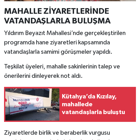
Türkiye
MAHALLE ZİYARETLERİNDE
VATANDAŞLARLA BULUŞMA
Video Galeri
Yıldırım Beyazıt Mahallesi’nde gerçekleştirilen
Yaşam
programda hane ziyaretleri kapsamında
vatandaşlarla samimi görüşmeler yapıldı.
Yemek Tarifleri
Teşkilat üyeleri, mahalle sakinlerinin talep ve
önerilerini dinleyerek not aldı.
Kütahya’da Kızılay,
mahallede
vatandaşlarla buluştu
Ziyaretlerde birlik ve beraberlik vurgusu