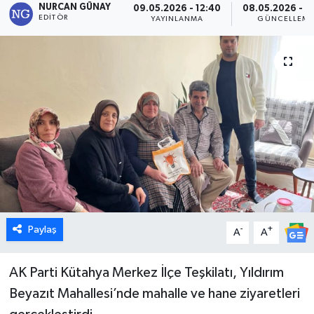
NURCAN GÜNAY
09.05.2026 - 12:40
08.05.2026 - 2
EDITÖR
YAYINLANMA
GÜNCELLEM
Dünya
Eğitim
Ekonomi
Emet
Foto Galeri
Gediz
Paylaş
-
+
A
A
Genel
AK Parti Kütahya Merkez İlçe Teşkilatı, Yıldırım
Gündem
Beyazıt Mahallesi’nde mahalle ve hane ziyaretleri
Hisarcık